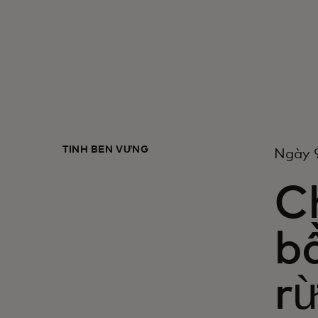
TÍNH BỀN VỮNG
Ngày 
C
bầ
r