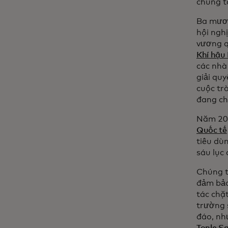
chúng tô
Ba mươi
hội ngh
vương q
Khí hậu
các nhà
giải qu
cuộc tr
đang chi
Năm 202
Quốc tế
tiêu dùn
sáu lục 
Chúng tô
đảm bảo
tác chặ
trường 
đáo, nh