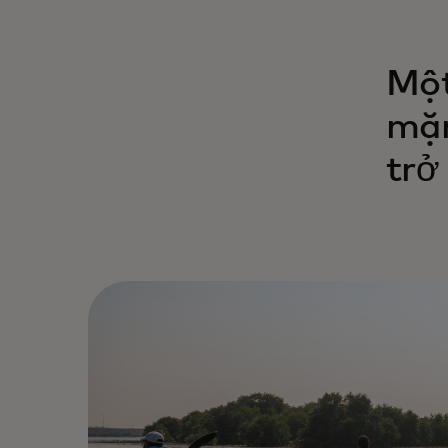
Một
mặn
trở