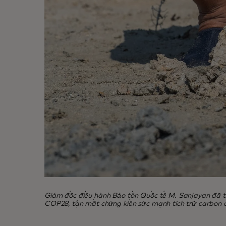
Giám đốc điều hành Bảo tồn Quốc tế M. Sanjayan đã t
COP28, tận mắt chứng kiến sức mạnh tích trữ carbon 