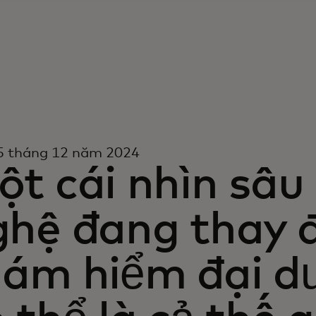
5 tháng 12 năm 2024
t cái nhìn sâu
ghệ đang thay 
hám hiểm đại d