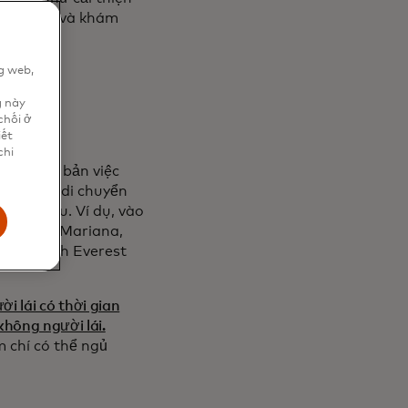
 bền vững và khám
g web,
n
g này
chối ở
iết
chi
y đổi cơ bản việc
độc lập, di chuyển
trên tàu. Ví dụ, vào
phá rãnh Mariana,
u hơn đỉnh Everest
 lái có thời gian
không người lái.
m chí có thể ngủ