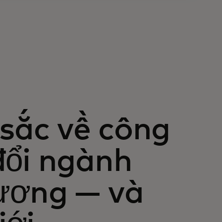
 sắc về công
đổi ngành
ương — và