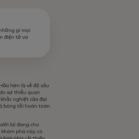
 những gì mọi
n điện tử và
Hỏa hơn là về độ sâu
 do sự thiếu quan
khắc nghiệt của đại
là bóng tối hoàn toàn
ười lái đang cho
 khám phá này, có
g hạn như cải thiện