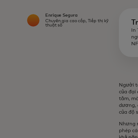
Enrique Segura
Chuyên gia cao cấp, Tiếp thị kỹ
T
thuật số
In
ng
NF
Người t
của đại
tâm, mà
dương, 
của độ 
Nhưng n
phép cá
khả năn