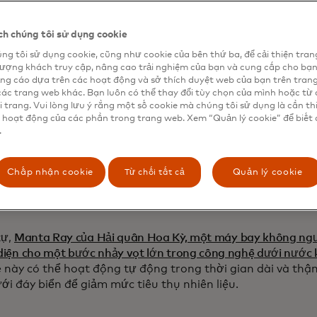
hình khí hậu hiện tại, tăng cường thực hành đánh bắt cá
nguyên y sinh từ các sinh vật biển sâu.
h chúng tôi sử dụng cookie
ng tôi sử dụng cookie, cũng như cookie của bên thứ ba, để cải thiện tran
lượng khách truy cập, nâng cao trải nghiệm của bạn và cung cấp cho bạ
ng cáo dựa trên các hoạt động và sở thích duyệt web của bạn trên tran
các trang web khác. Bạn luôn có thể thay đổi tùy chọn của mình hoặc từ 
ỡ bề mặt trong thám hiểm biển sâu
i trang. Vui lòng lưu ý rằng một số cookie mà chúng tôi sử dụng là cần th
 hoạt động của các phần trong trang web. Xem “Quản lý cookie” để biết 
.
iến bộ trong phương tiện tự hành dưới nước (AUV) đã tha
 đại dương. Những tàu ngầm robot này có thể hoạt động 
 sâu của đại dương mà không cần bất kỳ thủy thủ đoàn nào 
Từ chối tất cả
Chấp nhận cookie
Quản lý cookie
0, Vityaz-D, một AUV của Nga, đã dành ba giờ để khám 
i
dương sâu nhất trên Trái đất
, đạt độ sâu 10.028 mét - sâ
tự,
Manta Ray của Hải quân Hoa Kỳ, một máy bay không người
 diện cho một bước nhảy vọt lớn trong công nghệ dưới nước 
e này có thể hoạt động tự động trong thời gian dài và thậ
ới đáy biển để giảm mức tiêu thụ nhiên liệu.