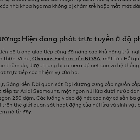
 các nhà khoa học mà không bị chậm trễ hoặc mất mát đá
ương: Hiện đang phát trực tuyến ở độ ph
iến bộ trong giao tiếp cũng đã nâng cao khả năng trải ng
n thực. Ví dụ,
Okeanos Explorer của NOAA
, một tàu Hải q
àu thăm dò, được trang bị camera độ nét cao và hệ thống l
át trực tiếp các nhiệm vụ của họ.
ự, Sáng kiến Đài quan sát Đại dương cung cấp nguồn cấp 
ực tiếp từ Axial Seamount, một ngọn núi lửa dưới nước đa
egon 250 dặm. Các luồng video độ nét cao này có sẵn ba g
i trên thế giới quan sát hoạt động của núi lửa và sinh vật
xem nó từ
đây
.