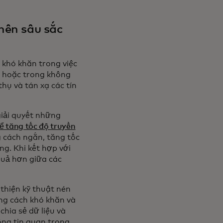
 nên sâu sắc
 khó khăn trong việc
ền hoặc trong không
hụ và tán xạ các tín
iải quyết những
ể tăng tốc độ truyền
g cách ngắn, tăng tốc
ng. Khi kết hợp với
quả hơn giữa các
 thiện kỹ thuật nén
ảng cách khó khăn và
hia sẻ dữ liệu và
ông tin quan trọng