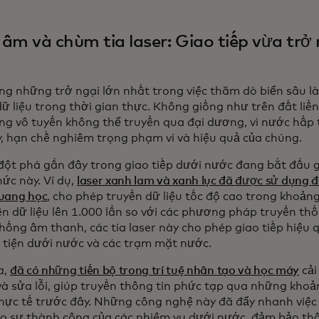
âm và chùm tia laser: Giao tiếp vừa trở
ng những trở ngại lớn nhất trong việc thăm dò biển sâu là
dữ liệu trong thời gian thực. Không giống như trên đất li
óng vô tuyến không thể truyền qua đại dương, vì nước hấp t
y, hạn chế nghiêm trọng phạm vi và hiệu quả của chúng.
ột phá gần đây trong giao tiếp dưới nước đang bắt đầu g
ức này. Ví dụ,
laser xanh lam và xanh lục đã được sử dụng đ
uang học
, cho phép truyền dữ liệu tốc độ cao trong khoản
ền dữ liệu lên 1.000 lần so với các phương pháp truyền thố
thống âm thanh, các tia laser này cho phép giao tiếp hiệu 
tiện dưới nước và các trạm mặt nước.
a,
đã có những tiến bộ trong trí tuệ nhân tạo và học máy
cải
 và sửa lỗi, giúp truyền thông tin phức tạp qua những kho
hực tế trước đây. Những công nghệ này đã đẩy nhanh việc c
o sự thành công của các nhiệm vụ dưới nước, đảm bảo th