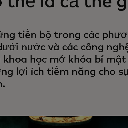
 thể là cả thế g
ng tiến bộ trong các phươ
 dưới nước và các công ngh
 khoa học mở khóa bí mật 
ng lợi ích tiềm năng cho 
n.