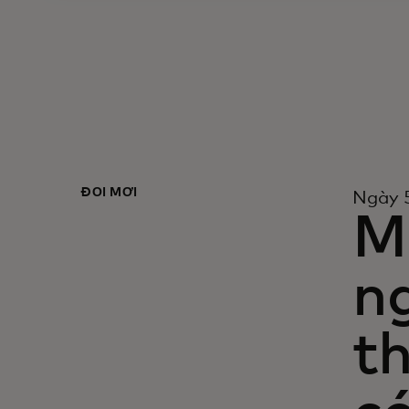
ĐỔI MỚI
Ngày 
Mộ
n
t