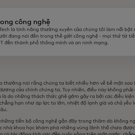
rong công nghệ
 Tech là tính năng thường xuyên của chúng tôi làm nổi bật
ười đang nói đến trong thế giới công nghệ - mọi thứ từ tiề
T đến thành phố thông minh và an ninh mạng.
a thường nói rằng chúng ta biết nhiều hơn về bề mặt sao 
 dương của chính chúng ta. Tuy nhiên, điều này không phải
 là do những thách thức ghê gớm gây ra bởi các điều kiện 
chẳng hạn như áp lực to lớn, nhiệt độ lạnh giá và chủ yếu 
sâu.
hững tiến bộ công nghệ gần đây trong thăm dò không ng
c nhà khoa học khám phá những vùng lãnh thổ chưa được
g có tác động tích cực đến cuộc sống trên mặt nước, chẳn