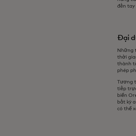
đến tay
Đại d
Những t
thời gia
thành t
phép ph
Tương t
tiếp tr
biển Or
bất kỳ a
có thể 