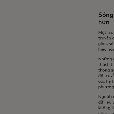
Sóng 
hơn
Một tro
truyền 
gian, s
hiệu nà
Những đ
thách th
thông q
độ truy
các hệ 
phương 
Ngoài r
dữ liệu
không t
nâng ca