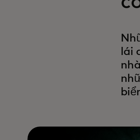
có
Nhữ
lái
nhà
nhữ
biể