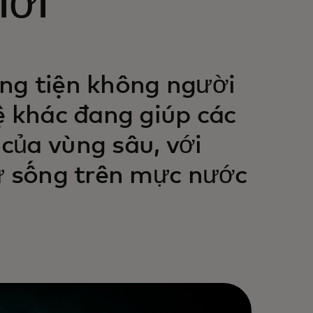
iới
ng tiện không người
ệ khác đang giúp các
của vùng sâu, với
sự sống trên mực nước