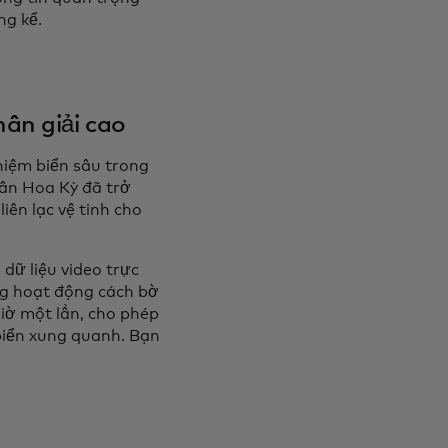
ng kể.
ân giải cao
hiệm biển sâu trong
uân Hoa Kỳ đã trở
iên lạc vệ tinh cho
dữ liệu video trực
ng hoạt động cách bờ
iờ một lần, cho phép
 biển xung quanh. Bạn