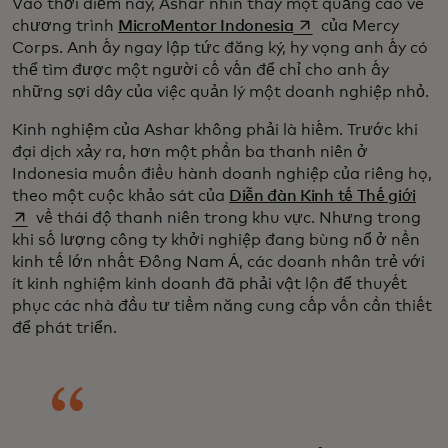
Vào thời điểm này, Ashar nhìn thấy một quảng cáo về
opens in a new tab
chương trình
MicroMentor Indonesia
của Mercy
Corps. Anh ấy ngay lập tức đăng ký, hy vọng anh ấy có
thể tìm được một người cố vấn để chỉ cho anh ấy
những sợi dây của việc quản lý một doanh nghiệp nhỏ.
Kinh nghiệm của Ashar không phải là hiếm. Trước khi
đại dịch xảy ra, hơn một phần ba thanh niên ở
Indonesia muốn điều hành doanh nghiệp của riêng họ,
open
theo một cuộc khảo sát của
Diễn đàn Kinh tế Thế giới
về thái độ thanh niên trong khu vực. Nhưng trong
khi số lượng công ty khởi nghiệp đang bùng nổ ở nền
kinh tế lớn nhất Đông Nam Á, các doanh nhân trẻ với
ít kinh nghiệm kinh doanh đã phải vật lộn để thuyết
phục các nhà đầu tư tiềm năng cung cấp vốn cần thiết
để phát triển.