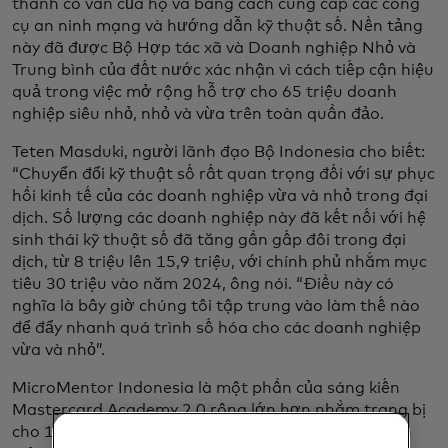
thành cố vấn của họ và bằng cách cung cấp các công
cụ an ninh mạng và hướng dẫn kỹ thuật số. Nền tảng
này đã được Bộ Hợp tác xã và Doanh nghiệp Nhỏ và
Trung bình của đất nước xác nhận vì cách tiếp cận hiệu
quả trong việc mở rộng hỗ trợ cho 65 triệu doanh
nghiệp siêu nhỏ, nhỏ và vừa trên toàn quần đảo.
Teten Masduki, người lãnh đạo Bộ Indonesia cho biết:
“Chuyển đổi kỹ thuật số rất quan trọng đối với sự phục
hồi kinh tế của các doanh nghiệp vừa và nhỏ trong đại
dịch. Số lượng các doanh nghiệp này đã kết nối với hệ
sinh thái kỹ thuật số đã tăng gần gấp đôi trong đại
dịch, từ 8 triệu lên 15,9 triệu, với chính phủ nhắm mục
tiêu 30 triệu vào năm 2024, ông nói. “Điều này có
nghĩa là bây giờ chúng tôi tập trung vào làm thế nào
để đẩy nhanh quá trình số hóa cho các doanh nghiệp
vừa và nhỏ”.
MicroMentor Indonesia là một phần của sáng kiến
Mastercard Academy 2.0 rộng lớn hơn nhằm trang bị
cho 100.000 người Indonesia - từ học sinh và thanh