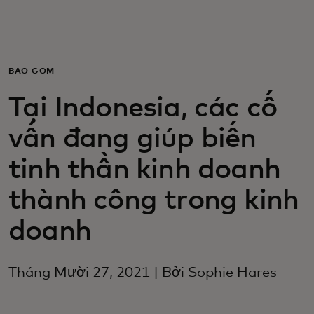
Dành cho bạn
Dành cho doanh nghiệp
BAO GỒM
Tại Indonesia, các cố
Dành cho thế giới
vấn đang giúp biến
Dành cho nhà đổi mới
tinh thần kinh doanh
thành công trong kinh
Tin tức và xu hướng
doanh
Tháng Mười 27, 2021 | Bởi Sophie Hares