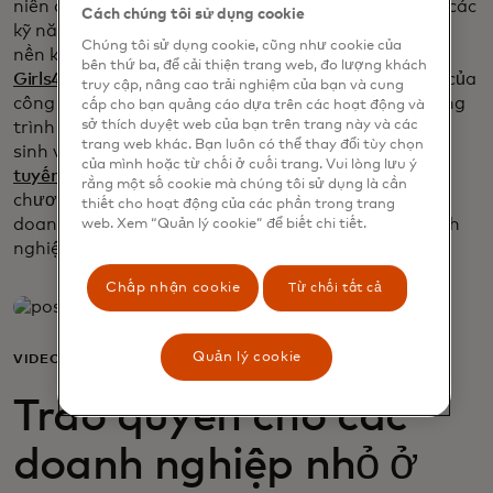
niên đến doanh nhân và chuyên gia trung học - với các
Cách chúng tôi sử dụng cookie
kỹ năng kỹ thuật số mà họ cần để thành công trong
Chúng tôi sử dụng cookie, cũng như cookie của
nền kinh tế của tương lai. Mastercard 2.0 bao gồm
bên thứ ba, để cải thiện trang web, đo lượng khách
Girls4Tech
, chương trình giáo dục STEM đặc trưng của
truy cập, nâng cao trải nghiệm của bạn và cung
công ty dành cho trẻ em gái từ 8 đến 14 tuổi; chương
cấp cho bạn quảng cáo dựa trên các hoạt động và
sở thích duyệt web của bạn trên trang này và các
trình đào tạo an ninh mạng và sắp xếp việc làm cho
trang web khác. Bạn luôn có thể thay đổi tùy chọn
sinh viên dạy nghề; và
bộ công cụ an ninh mạng trực
của mình hoặc từ chối ở cuối trang. Vui lòng lưu ý
opens in a new tab
tuyến
từ Liên minh Cyber Toàn cầu, cùng với
rằng một số cookie mà chúng tôi sử dụng là cần
chương trình MicroMentor Indonesia, sẽ giúp các
thiết cho hoạt động của các phần trong trang
doanh nhân như Ashar phát triển và bảo mật doanh
web. Xem “Quản lý cookie” để biết chi tiết.
nghiệp của họ.
Chấp nhận cookie
Từ chối tất cả
Quản lý cookie
VIDEO
Trao quyền cho các
doanh nghiệp nhỏ ở