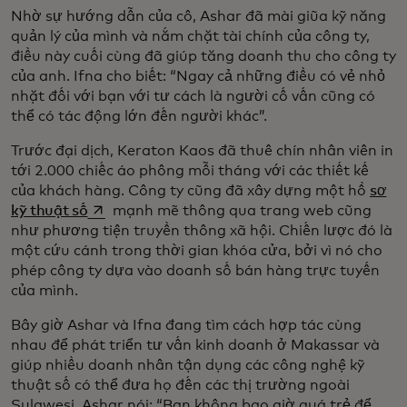
Nhờ sự hướng dẫn của cô, Ashar đã mài giũa kỹ năng
quản lý của mình và nắm chặt tài chính của công ty,
điều này cuối cùng đã giúp tăng doanh thu cho công ty
của anh. Ifna cho biết: “Ngay cả những điều có vẻ nhỏ
nhặt đối với bạn với tư cách là người cố vấn cũng có
thể có tác động lớn đến người khác”.
Trước đại dịch, Keraton Kaos đã thuê chín nhân viên in
tới 2.000 chiếc áo phông mỗi tháng với các thiết kế
của khách hàng. Công ty cũng đã xây dựng một hồ
sơ
opens in a new tab
kỹ thuật số
mạnh mẽ thông qua trang web cũng
như phương tiện truyền thông xã hội. Chiến lược đó là
một cứu cánh trong thời gian khóa cửa, bởi vì nó cho
phép công ty dựa vào doanh số bán hàng trực tuyến
của mình.
Bây giờ Ashar và Ifna đang tìm cách hợp tác cùng
nhau để phát triển tư vấn kinh doanh ở Makassar và
giúp nhiều doanh nhân tận dụng các công nghệ kỹ
thuật số có thể đưa họ đến các thị trường ngoài
Sulawesi. Ashar nói: “Bạn không bao giờ quá trẻ để