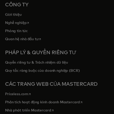
CÔNG TY
Giới thiệu
opens in a new tab
Nghề nghiệp
Phòng tin tức
opens in a new tab
Quan hệ nhà đầu tư
PHÁP LÝ & QUYỀN RIÊNG TƯ
Quyền riêng tư & Trách nhiệm dữ liệu
Quy tắc ràng buộc của doanh nghiệp (BCR)
CÁC TRANG WEB CỦA MASTERCARD
opens in a new tab
Priceless.com
opens in a new tab
Phân tích hoạt động kinh doanh Mastercard
opens in a new tab
Nhà phát triển Mastercard