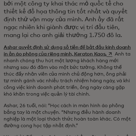
bởi một công ty khai thác mỏ quốc tế cho
thiết kế đồ họa thông tin tốt nhất và quyết
định thử vận may của mình. Anh ấy đã rất
ngạc nhiên khi giành được vị trí đầu tiên,
mang lại cho anh giải thưởng 1.750 đô la.
Ashar quyết định sử dụng số tiền để bắt đầu kinh doanh
opens in a n
in ấn áo phông của riêng mình, Keraton Kaos.
Anh ta
nhanh chóng thu hút một lượng khách hàng mới
nhưng sau đó đâm vào một bức tường. Không thể
thúc đẩy nhân viên của mình chủ động hơn, ông phải
tự mình gánh vác nhiều trách nhiệm hàng ngày, và khi
công việc kinh doanh phát triển, ông ngày càng gặp
khó khăn trong việc quản lý tài chính.
Ashar, 26 tuổi, nói: “Học cách in màn hình áo phông
bằng tay là một chuyện. “Nhưng điều hành doanh
nghiệp là một loại thách thức hoàn toàn khác. Có một
đường cong học tập nhất định.”