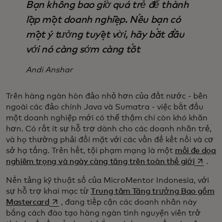
Bạn không bao giờ quá trẻ để thành
lập một doanh nghiệp. Nếu bạn có
một ý tưởng tuyệt vời, hãy bắt đầu
với nó càng sớm càng tốt
Andi Anshar
Trên hàng ngàn hòn đảo nhỏ hơn của đất nước - bên
ngoài các đảo chính Java và Sumatra - việc bắt đầu
một doanh nghiệp mới có thể thậm chí còn khó khăn
hơn. Có rất ít sự hỗ trợ dành cho các doanh nhân trẻ,
và họ thường phải đối mặt với các vấn đề kết nối và cơ
sở hạ tầng. Trên hết, tội phạm mạng là một
mối đe dọa
opens i
nghiêm trọng và ngày càng tăng trên toàn thế giới
.
Nền tảng kỹ thuật số của MicroMentor Indonesia, với
sự hỗ trợ khai mạc từ
Trung tâm Tăng trưởng Bao gồm
opens in a new tab
Mastercard
, đang tiếp cận các doanh nhân này
bằng cách đào tạo hàng ngàn tình nguyện viên trở