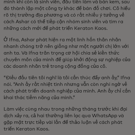
mình khi còn là sinh viên, đầu tiên làm và bán kem, sau
đó thành lập một công ty khác để bán đồ chơi. Cô hiểu
rõ thị trường địa phương và có rất nhiều ý tưởng về
cách Ashar có thể tiếp cận nhóm sinh viên và tìm ra
những cách mới để phát triển Keraton Kaos.
Ở Ifna, Ashar phát hiện ra một linh hồn thân nhân
nhanh chóng trở nên giống như một người chị lớn với
anh ta. Và Ifna trân trọng cơ hội chia sẻ kiến thức
chuyên môn của mình để giúp khởi động sự nghiệp của
các doanh nhân trẻ trong cộng đồng của cô.
“Điều đầu tiên tôi nghĩ là tôi cần thúc đẩy anh ấy,” Ifna
nói. “Anh ấy rất nhiệt tình nhưng vẫn còn nghi ngờ về
cách phát triển doanh nghiệp của mình. Anh ấy chỉ cần
khai thác tiềm năng của mình.”
Làm việc cùng nhau trong những tháng trước khi đại
dịch xảy ra, cả hai thường liên lạc qua WhatsApp và
gặp mặt trực tiếp vài lần để thảo luận về cách phát
triển Keraton Kaos.