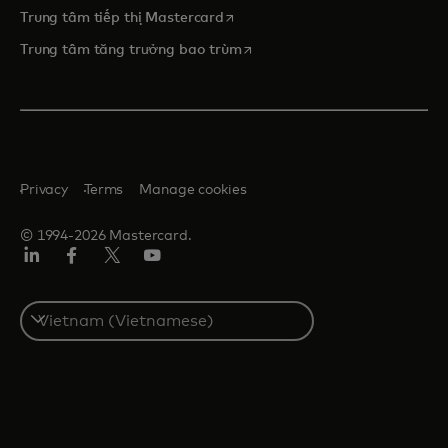
opens in a new tab
Trung tâm tiếp thị Mastercard
opens in a new tab
Trung tâm tăng trưởng bao trùm
Privacy
Terms
Manage cookies
© 1994-2026 Mastercard.
Linkedin
Facebook
Twitter/X
Youtube
Select
a
country