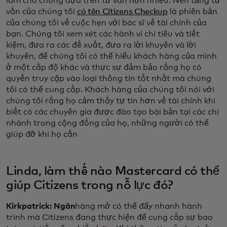
làm cho chúng dựa trên tư vấn hơn nhiều. Nền tảng tư
vấn của chúng tôi
có tên Citizens Checkup
là phiên bản
của chúng tôi về cuộc hẹn với bác sĩ về tài chính của
bạn. Chúng tôi xem xét các hành vi chi tiêu và tiết
kiệm, đưa ra các đề xuất, đưa ra lời khuyên và lời
khuyên, để chúng tôi có thể hiểu khách hàng của mình
ở một cấp độ khác và thực sự đảm bảo rằng họ có
quyền truy cập vào loại thông tin tốt nhất mà chúng
tôi có thể cung cấp. Khách hàng của chúng tôi nói với
chúng tôi rằng họ cảm thấy tự tin hơn về tài chính khi
biết có các chuyên gia được đào tạo bài bản tại các chi
nhánh trong cộng đồng của họ, những người có thể
giúp đỡ khi họ cần
Linda, làm thế nào Mastercard có thể
giúp Citizens trong nỗ lực đó?
Kirkpatrick: Ngân
hàng mở có thể đẩy nhanh hành
trình mà Citizens đang thực hiện để cung cấp sự bao