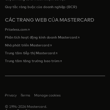
Quy tắc ràng buộc của doanh nghiệp (BCR)
CÁC TRANG WEB CỦA MASTERCARD
opens in a new tab
Priceless.com
opens in a new tab
Phân tích hoạt động kinh doanh Mastercard
opens in a new tab
Nhà phát triển Mastercard
opens in a new tab
Trung tâm tiếp thị Mastercard
opens in a new tab
Trung tâm tăng trưởng bao trùm
Privacy
Terms
Manage cookies
© 1994-2026 Mastercard.