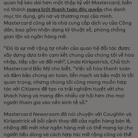
quan hệ kéo dài hơn một thập kỷ với Mastercard, biến
nó thành
mạng lưới thanh toán độc quyền
cho danh
mục tín dụng, ghi nợ và thương mại của mình.
Mastercard cũng sẽ là nhà cung cấp dịch vụ của Công
dân, bao gồm nhận dạng kỹ thuật số, phòng chống
gian lận và ngân hàng mở.
“Đó là sự mở rộng tự nhiên của quan hệ đối tác được
xây dựng dựa trên cam kết chung của chúng tôi về hòa
nhập, tiếp cận và đổi mới”, Linda Kirkpatrick, Chủ tịch
Mastercard Bắc Mỹ cho biết. “Việc số hóa thanh toán
và đảm bảo chúng an toàn, liền mạch và bảo mật là tối
quan trọng, nhưng chúng tôi cũng mong muốn hợp
tác với Citizens để tạo ra trải nghiệm tuyệt vời cho
khách hàng và mang đến nhiều cơ hội hơn cho mọi
người tham gia vào nền kinh tế số.”
Mastercard Newsroom đã nói chuyện với Coughlin và
Kirkpatrick về bối cảnh thay đổi của ngân hàng bán lẻ,
những đổi mới như ngân hàng mở có thể mang lại cho
người tiêu dùng và cách hợp tác mở rộng cũng có thể