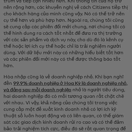
trùm và tiếp cận nhiều hơn. Khi thông tin của họ trở
nên rộng hơn, các khuyến nghị về cách Citizens tiếp thị
cho khách hàng của mình cũng vậy. Nó có thể trở nên
cụ thể hơn và phù hợp hơn. Ngoài ra, chúng tôi cũng
sẽ cung cấp các phiên đổi mới chung, nơi chúng tôi có
thể hình dung ra cách tốt nhất để đưa ra thị trường
với các sản phẩm và dịch vụ này, cho dù đó là kênh cụ
thể hoặc lợi ích cụ thể hoặc chỉ là trải nghiệm người
dùng. Với dữ liệu mới này có những hiểu biết tốt hơn
và các phiên đổi mới này có thể được thông báo tốt
hơn.
Hòa nhập cũng là về doanh nghiệp nhỏ. Khi bạn nghĩ
đến
99,9% doanh nghiệp ở Hoa Kỳ là doanh nghiệp nhỏ,
và đằng sau mỗi doanh nghiệp
nhỏ là người tiêu dùng,
hai doanh nghiệp đó có mối tương quan rất chặt chẽ
với nhau. Vì vậy, khả năng của chúng tôi trong việc
cung cấp một đề xuất kinh doanh nhỏ có lợi ích kỹ
thuật số luôn hoạt động và có liên quan, có thể giám
sát các giao dịch kinh doanh rủi ro cao và có thể đảm
bảo trải nghiệm tích cực, điều đó sẽ rất quan trọng để