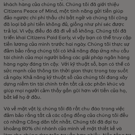
khách hàng của chúng tôi. Chúng tôi đã giới thiệu
Citizens Peace of Mind, một tính năng gửi tiền giúp
đảo ngược chi phí thấu chi bất ngờ và chúng tôi cũng
đã loại bỏ phí tiền không đủ, giống như phí séc được
trả lại. Vì vậy, điều đó đã đi về số không. Chúng tôi đã
triển khai Citizens Paid Early, vì vậy bạn có thể truy cập
tiền lương của mình trước hai ngày. Chúng tôi thực sự
đảm bảo rằng chúng tôi có khả năng đáp ứng nhu cầu
tài chính của mọi người bằng các giải pháp ngân hàng
hàng ngày đáng tin cậy. Với kỹ thuật số, bạn có thể có
sức mạnh của thông tin thời gian thực trong tay suốt
cả ngày. Khả năng kỹ thuật số của chúng tôi đang xây
dựng niềm tin tài chính trên tất cả các phân khúc và
giúp mọi người cảm thấy gần gũi hơn với tiền của họ,
bất kể họ ở đâu.
Và về mặt vật lý, chúng tôi đã rất chu đáo trong việc
đảm bảo rằng tất cả các cộng đồng của chúng tôi đều
có những Công dân tốt nhất. Chúng tôi đã đại tu
khoảng 80% chi nhánh của mình về mặt thiết kế và