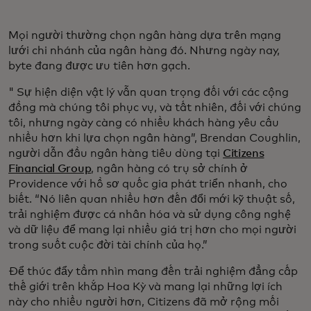
Mọi người thường chọn ngân hàng dựa trên mạng
lưới chi nhánh của ngân hàng đó. Nhưng ngày nay,
byte đang được ưu tiên hơn gạch.
" Sự hiện diện vật lý vẫn quan trọng đối với các cộng
đồng mà chúng tôi phục vụ, và tất nhiên, đối với chúng
tôi, nhưng ngày càng có nhiều khách hàng yêu cầu
nhiều hơn khi lựa chọn ngân hàng”, Brendan Coughlin,
người dẫn đầu ngân hàng tiêu dùng tại
Citizens
Financial Group
, ngân hàng có trụ sở chính ở
Providence với hồ sơ quốc gia phát triển nhanh, cho
biết. “Nó liên quan nhiều hơn đến đổi mới kỹ thuật số,
trải nghiệm được cá nhân hóa và sử dụng công nghệ
và dữ liệu để mang lại nhiều giá trị hơn cho mọi người
trong suốt cuộc đời tài chính của họ.”
Để thúc đẩy tầm nhìn mang đến trải nghiệm đẳng cấp
thế giới trên khắp Hoa Kỳ và mang lại những lợi ích
này cho nhiều người hơn, Citizens đã mở rộng mối