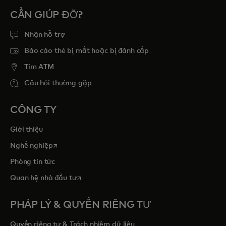
CẦN GIÚP ĐỠ?
Nhận hỗ trợ
Báo cáo thẻ bị mất hoặc bị đánh cắp
Tim ATM
Câu hỏi thường gặp
CÔNG TY
Giới thiệu
opens in a new tab
Nghề nghiệp
Phòng tin tức
opens in a new tab
Quan hệ nhà đầu tư
PHÁP LÝ & QUYỀN RIÊNG TƯ
Quyền riêng tư & Trách nhiệm dữ liệu