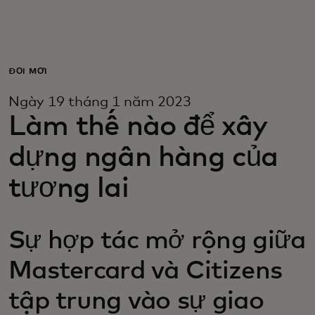
Dành cho bạn
Dành cho doanh nghiệp
ĐỔI MỚI
Ngày 19 tháng 1 năm 2023
Dành cho thế giới
Làm thế nào để xây
dựng ngân hàng của
Dành cho nhà đổi mới
tương lai
Tin tức và xu hướng
Sự hợp tác mở rộng giữa
Mastercard và Citizens
tập trung vào sự giao