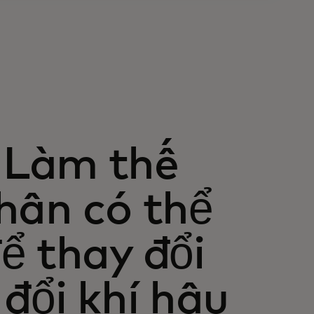
 Làm thế
hân có thể
ể thay đổi
đổi khí hậu