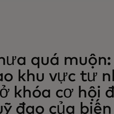
hưa quá muộn:
ào khu vực tư n
 khóa cơ hội đ
ỹ đạo của biến 