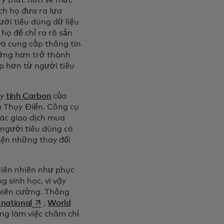
g ý thức hơn về mức
ch họ đưa ra lựa
ười tiêu dùng dữ liệu
họ để chỉ ra rõ sản
à cung cấp thông tin
vững hơn trở thành
p hơn từ người tiêu
áy
tính Carbon
của
new tab
 Thụy Điển. Công cụ
các giao dịch mua
 người tiêu dùng có
iện những thay đổi
hiên nhiên như phục
g sinh học, vì vậy
 kiên cường. Thông
opens in a new tab
rnational
,
World
ng làm việc chăm chỉ