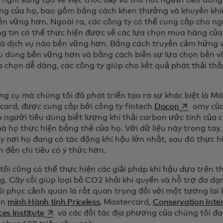
 nghĩ sáng tạo về việc thúc đẩy và thu hút người tiêu dùn
ùng của họ, bao gồm bằng cách khen thưởng và khuyến khí
n vững hơn. Ngoài ra, các công ty có thể cung cấp cho ng
g tin có thể thực hiện được về các lựa chọn mua hàng của 
à dịch vụ nào bền vững hơn. Bằng cách truyền cảm hứng v
êu dùng bền vững hơn và bằng cách biến sự lựa chọn bền 
 chọn dễ dàng, các công ty giúp cho kết quả phát thải thấ
g cụ mà chúng tôi đã phát triển tạo ra sự khác biệt là M
opens in a 
card, được cung cấp bởi công ty fintech
Docon
omy của
 người tiêu dùng biết lượng khí thải carbon ước tính của 
 họ thực hiện bằng thẻ của họ. Với dữ liệu này trong tay,
y nơi họ đang có tác động khí hậu lớn nhất, sau đó thực h
 đến chi tiêu có ý thức hơn.
ôi cũng có thể thực hiện các giải pháp khí hậu dựa trên t
g. Cây cối giúp loại bỏ CO2 khỏi khí quyển và hỗ trợ đa dạn
ôi phục cảnh quan là rất quan trọng đối với một tương lai
ên
minh Hành tinh Priceless
, Mastercard,
Conservation Inte
opens in a new tab
es Institute
và các đối tác địa phương của chúng tôi đa