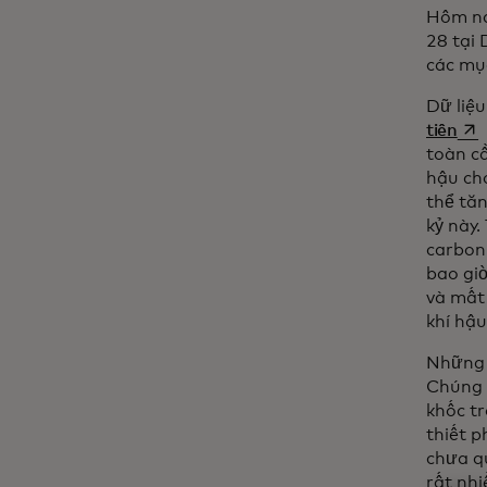
Hôm na
28 tại
các mục
Dữ liệ
ope
tiên
toàn cầ
hậu cho
thể tăn
kỷ này.
carbon 
bao giờ
và mất
khí hậu
Những c
Chúng 
khốc tr
thiết p
chưa q
rất nhi