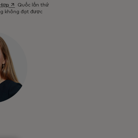
opens in a new tab
 Hợp
Quốc lần thứ
ng không đạt được