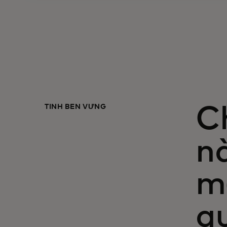
TÍNH BỀN VỮNG
C
n
mở
qu