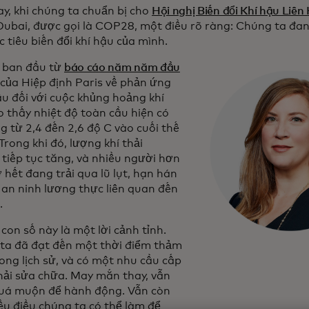
y, khi chúng ta chuẩn bị cho
Hội nghị Biến đổi Khí hậu Liên
 Dubai, được gọi là COP28, một điều rõ ràng: Chúng ta đa
 tiêu biến đổi khí hậu của mình.
u ban đầu từ
báo cáo năm năm đầu
ns in a new tab
của Hiệp định Paris về phản ứng
u đối với cuộc khủng hoảng khí
 thấy nhiệt độ toàn cầu hiện có
g từ 2,4 đến 2,6 độ C vào cuối thế
 Trong khi đó, lượng khí thải
tiếp tục tăng, và nhiều người hơn
 hết đang trải qua lũ lụt, hạn hán
 an ninh lương thực liên quan đến
.
on số này là một lời cảnh tỉnh.
ta đã đạt đến một thời điểm thảm
ong lịch sử, và có một nhu cầu cấp
hải sửa chữa. May mắn thay, vẫn
uá muộn để hành động. Vẫn còn
ều điều chúng ta có thể làm để