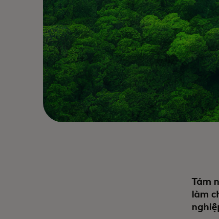
Tám n
làm c
nghiệ