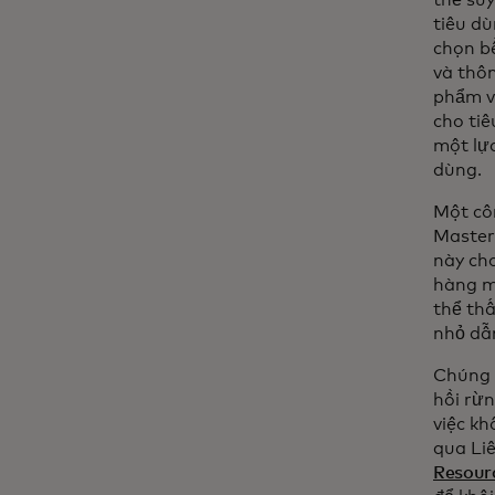
thể suy
tiêu d
chọn bề
và thôn
phẩm v
cho ti
một lựa
dùng.
Một côn
Master
này cho
hàng mà
thể thấ
nhỏ dẫn
Chúng t
hồi rừn
việc kh
qua Li
Resourc