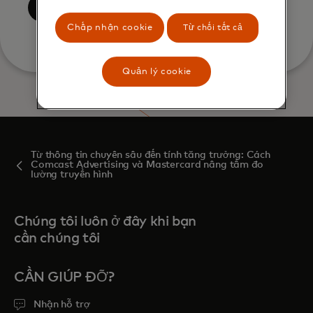
Gửi
Chấp nhận cookie
Từ chối tất cả
Quản lý cookie
Từ thông tin chuyên sâu đến tính tăng trưởng: Cách
Comcast Advertising và Mastercard nâng tầm đo
lường truyền hình
Chúng tôi luôn ở đây khi bạn
cần chúng tôi
CẦN GIÚP ĐỠ?
Nhận hỗ trợ