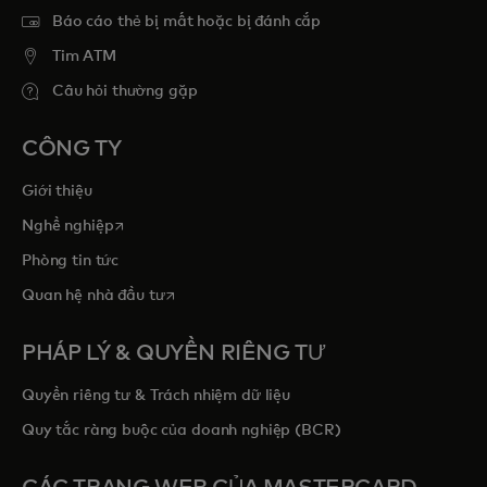
Báo cáo thẻ bị mất hoặc bị đánh cắp
Tim ATM
Câu hỏi thường gặp
CÔNG TY
Giới thiệu
opens in a new tab
Nghề nghiệp
Phòng tin tức
opens in a new tab
Quan hệ nhà đầu tư
PHÁP LÝ & QUYỀN RIÊNG TƯ
Quyền riêng tư & Trách nhiệm dữ liệu
Quy tắc ràng buộc của doanh nghiệp (BCR)