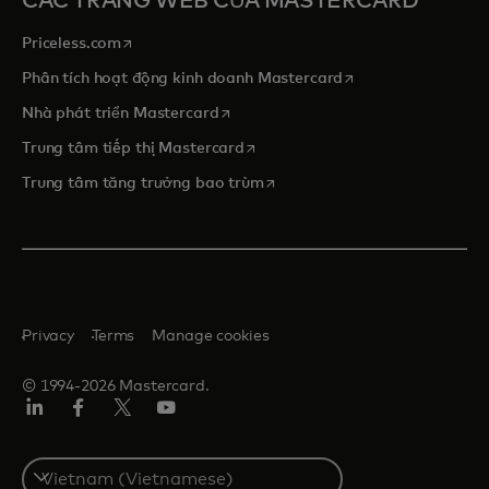
CÁC TRANG WEB CỦA MASTERCARD
opens in a new tab
Priceless.com
opens in a new tab
Phân tích hoạt động kinh doanh Mastercard
opens in a new tab
Nhà phát triển Mastercard
opens in a new tab
Trung tâm tiếp thị Mastercard
opens in a new tab
Trung tâm tăng trưởng bao trùm
Privacy
Terms
Manage cookies
© 1994-2026 Mastercard.
Linkedin
Facebook
Twitter/X
Youtube
Select
a