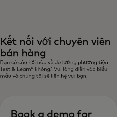
Dành cho bạn
Dành cho doanh nghiệp
Kết nối với chuyên viên
Dành cho thế giới
bán hàng
Dành cho nhà đổi mới
Bạn có câu hỏi nào về đo lường phương tiện
Test & Learn® không? Vui lòng điền vào biểu
mẫu và chúng tôi sẽ liên hệ với bạn.
Tin tức và xu hướng
Book a demo for