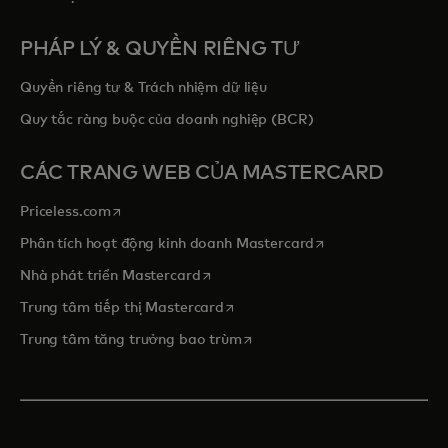
PHÁP LÝ & QUYỀN RIÊNG TƯ
Quyền riêng tư & Trách nhiệm dữ liệu
Quy tắc ràng buộc của doanh nghiệp (BCR)
CÁC TRANG WEB CỦA MASTERCARD
opens in a new tab
Priceless.com
opens in a new tab
Phân tích hoạt động kinh doanh Mastercard
opens in a new tab
Nhà phát triển Mastercard
opens in a new tab
Trung tâm tiếp thị Mastercard
opens in a new tab
Trung tâm tăng trưởng bao trùm