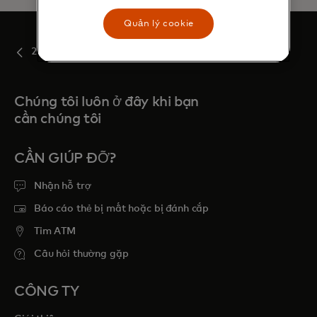
Quản lý cookie
2021
Chúng tôi luôn ở đây khi bạn
cần chúng tôi
CẦN GIÚP ĐỠ?
Nhận hỗ trợ
Báo cáo thẻ bị mất hoặc bị đánh cắp
Tim ATM
Câu hỏi thường gặp
CÔNG TY