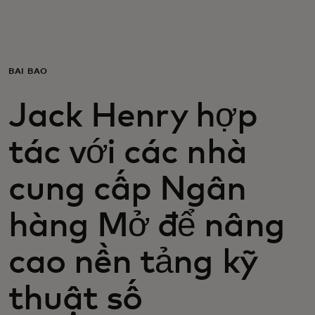
Dành cho bạn
Dành cho doanh nghiệp
BÀI BÁO
Jack Henry hợp
Dành cho thế giới
tác với các nhà
Dành cho nhà đổi mới
cung cấp Ngân
Tin tức và xu hướng
hàng Mở để nâng
cao nền tảng kỹ
thuật số