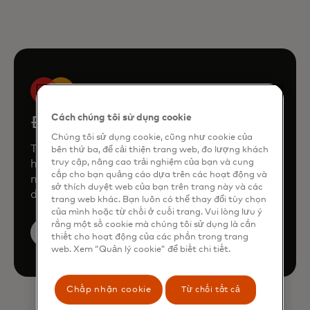
Cách chúng tôi sử dụng cookie
Đặt bản demo
Chúng tôi sử dụng cookie, cũng như cookie của
Tham khảo ý kiến nhóm của chúng tôi để tìm
bên thứ ba, để cải thiện trang web, đo lượng khách
truy cập, nâng cao trải nghiệm của bạn và cung
hiểu cách Mastercard có thể nâng cao doanh
cấp cho bạn quảng cáo dựa trên các hoạt động và
nghiệp của bạn thông qua các sản phẩm và
sở thích duyệt web của bạn trên trang này và các
dịch vụ của chúng tôi.
trang web khác. Bạn luôn có thể thay đổi tùy chọn
của mình hoặc từ chối ở cuối trang. Vui lòng lưu ý
rằng một số cookie mà chúng tôi sử dụng là cần
Đặt bản demo
thiết cho hoạt động của các phần trong trang
web. Xem “Quản lý cookie” để biết chi tiết.
Chấp nhận cookie
Từ chối tất cả