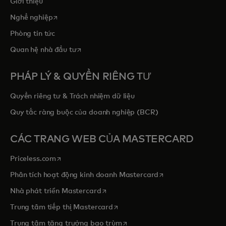
Giới thiệu
opens in a new tab
Nghề nghiệp
Phòng tin tức
opens in a new tab
Quan hệ nhà đầu tư
PHÁP LÝ & QUYỀN RIÊNG TƯ
Quyền riêng tư & Trách nhiệm dữ liệu
Quy tắc ràng buộc của doanh nghiệp (BCR)
CÁC TRANG WEB CỦA MASTERCARD
opens in a new tab
Priceless.com
opens in a new tab
Phân tích hoạt động kinh doanh Mastercard
opens in a new tab
Nhà phát triển Mastercard
opens in a new tab
Trung tâm tiếp thị Mastercard
opens in a new tab
Trung tâm tăng trưởng bao trùm