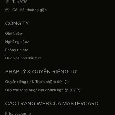
Tim ATM
Câu hỏi thường gặp
CÔNG TY
Giới thiệu
opens in a new tab
Nghề nghiệp
Phòng tin tức
opens in a new tab
Quan hệ nhà đầu tư
PHÁP LÝ & QUYỀN RIÊNG TƯ
Quyền riêng tư & Trách nhiệm dữ liệu
Quy tắc ràng buộc của doanh nghiệp (BCR)
CÁC TRANG WEB CỦA MASTERCARD
opens in a new tab
Priceless.com