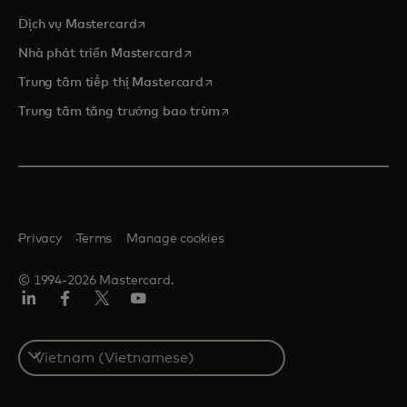
opens in a new tab
Dịch vụ Mastercard
opens in a new tab
Nhà phát triển Mastercard
opens in a new tab
Trung tâm tiếp thị Mastercard
opens in a new tab
Trung tâm tăng trưởng bao trùm
Privacy
Terms
Manage cookies
© 1994-2026 Mastercard.
Linkedin
Facebook
Twitter/X
Youtube
Select
a
country