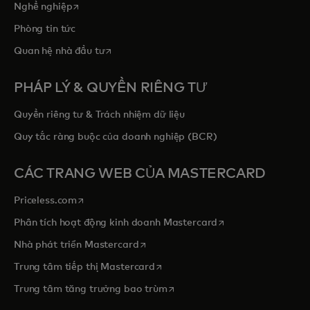
opens in a new tab
Nghề nghiệp
Phòng tin tức
opens in a new tab
Quan hệ nhà đầu tư
PHÁP LÝ & QUYỀN RIÊNG TƯ
Quyền riêng tư & Trách nhiệm dữ liệu
Quy tắc ràng buộc của doanh nghiệp (BCR)
CÁC TRANG WEB CỦA MASTERCARD
opens in a new tab
Priceless.com
opens in a new tab
Phân tích hoạt động kinh doanh Mastercard
opens in a new tab
Nhà phát triển Mastercard
opens in a new tab
Trung tâm tiếp thị Mastercard
opens in a new tab
Trung tâm tăng trưởng bao trùm