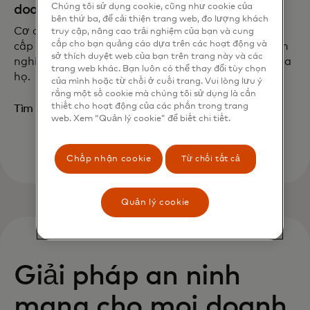
Chúng tôi sử dụng cookie, cũng như cookie của
doanh nghiệp vừa và nhỏ
bên thứ ba, để cải thiện trang web, đo lượng khách
Cơ quan an ninh mạng (CSA) của Singapore cung
truy cập, nâng cao trải nghiệm của bạn và cung
cấp cho bạn quảng cáo dựa trên các hoạt động và
cấp Chương trình an toàn mạng để giúp các doanh
sở thích duyệt web của bạn trên trang này và các
nghiệp nhỏ và vừa bảo vệ tốt hơn không gian số của
trang web khác. Bạn luôn có thể thay đổi tùy chọn
họ.
của mình hoặc từ chối ở cuối trang. Vui lòng lưu ý
rằng một số cookie mà chúng tôi sử dụng là cần
thiết cho hoạt động của các phần trong trang
opens in a new tab
Tìm hiểu thêm
web. Xem “Quản lý cookie” để biết chi tiết.
Chấp nhận cookie
Từ chối tất cả
Quản lý cookie
Giải pháp an ninh
mạng cho mọi doanh