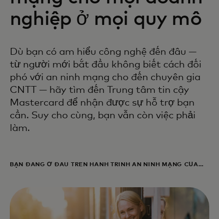
nghiệp ở mọi quy mô
Dù bạn có am hiểu công nghệ đến đâu —
từ người mới bắt đầu không biết cách đối
phó với an ninh mạng cho đến chuyên gia
CNTT — hãy tìm đến Trung tâm tin cậy
Mastercard để nhận được sự hỗ trợ bạn
cần. Suy cho cùng, bạn vẫn còn việc phải
làm.
BẠN ĐANG Ở ĐÂU TRÊN HÀNH TRÌNH AN NINH MẠNG CỦA
MÌNH?