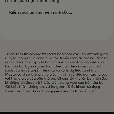
có thể giúp bạn thành công.
Kiểm soát tình hình an ninh của
bạn
Trung tâm tin cậy Mastercard bao gồm các liên kết đến giáo
dục, tài nguyên và công cụ được tuyển chọn từ các nguồn bên
ngoài đáng tin cậy. Khi bạn access vào một trang web của
bên thứ ba, bạn sẽ phải tuân theo các điều khoản và chính
sách của họ về quyền riêng tư và xử lý dữ liệu cá nhân.
Mastercard sẽ không chịu trách nhiệm về việc bạn tương tác
với trang web của bên thứ ba. Chúng tôi khuyên bạn nên đọc
kỹ thông tin được trình bày trên trang web của bên thứ ba.
Để biết thêm thông tin, vui lòng xem
Điều khoản sử dụng
opens in a new tab
opens in a ne
toàn cầu
và
Thông báo quyền riêng tư toàn cầu.