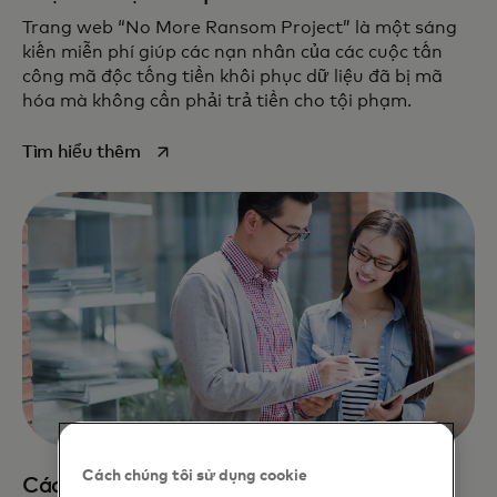
Trang web “No More Ransom Project” là một sáng
kiến miễn phí giúp các nạn nhân của các cuộc tấn
công mã độc tống tiền khôi phục dữ liệu đã bị mã
hóa mà không cần phải trả tiền cho tội phạm.
opens in a new tab
Tìm hiểu thêm
Cách chúng tôi sử dụng cookie
Các nhà lãnh đạo doanh nghiệp và chủ