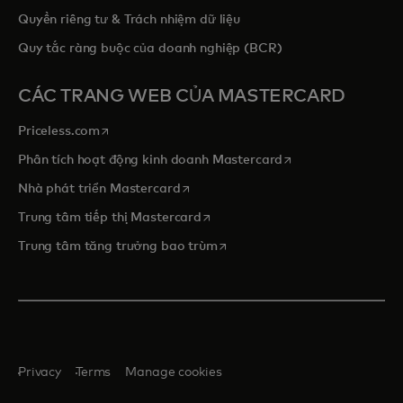
Quyền riêng tư & Trách nhiệm dữ liệu
Quy tắc ràng buộc của doanh nghiệp (BCR)
CÁC TRANG WEB CỦA MASTERCARD
opens in a new tab
Priceless.com
opens in a new tab
Phân tích hoạt động kinh doanh Mastercard
opens in a new tab
Nhà phát triển Mastercard
opens in a new tab
Trung tâm tiếp thị Mastercard
opens in a new tab
Trung tâm tăng trưởng bao trùm
Privacy
Terms
Manage cookies