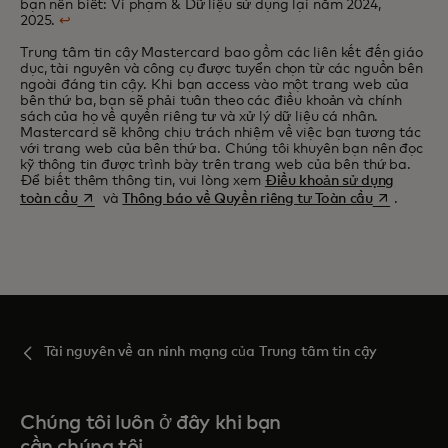
bạn nên biết: Vi phạm & Dữ liệu sử dụng lại năm 2024,
2025.
↩
Trung tâm tin cậy Mastercard bao gồm các liên kết đến giáo
dục, tài nguyên và công cụ được tuyển chọn từ các nguồn bên
ngoài đáng tin cậy. Khi bạn access vào một trang web của
bên thứ ba, bạn sẽ phải tuân theo các điều khoản và chính
sách của họ về quyền riêng tư và xử lý dữ liệu cá nhân.
Mastercard sẽ không chịu trách nhiệm về việc bạn tương tác
với trang web của bên thứ ba. Chúng tôi khuyên bạn nên đọc
kỹ thông tin được trình bày trên trang web của bên thứ ba.
Để biết thêm thông tin, vui lòng xem
Điều khoản sử dụng
opens in a new tab
opens in a 
toàn cầu
và
Thông báo về Quyền riêng tư Toàn cầu
.
Tài nguyên về an ninh mạng của Trung tâm tin cậy
Chúng tôi luôn ở đây khi bạn
cần chúng tôi