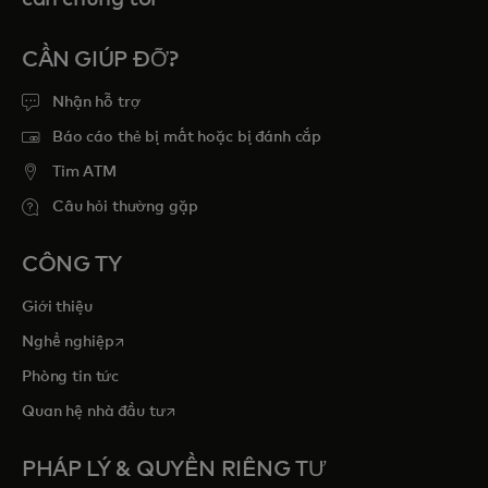
CẦN GIÚP ĐỠ?
Nhận hỗ trợ
Báo cáo thẻ bị mất hoặc bị đánh cắp
Tim ATM
Câu hỏi thường gặp
CÔNG TY
Giới thiệu
opens in a new tab
Nghề nghiệp
Phòng tin tức
opens in a new tab
Quan hệ nhà đầu tư
PHÁP LÝ & QUYỀN RIÊNG TƯ