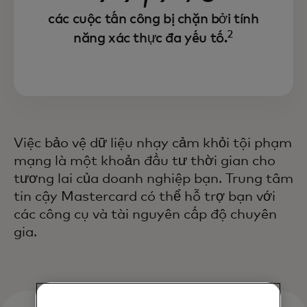
các cuộc tấn công bị chặn bởi tính
2
năng xác thực đa yếu tố.
Việc bảo vệ dữ liệu nhạy cảm khỏi tội phạm
mạng là một khoản đầu tư thời gian cho
tương lai của doanh nghiệp bạn. Trung tâm
tin cậy Mastercard có thể hỗ trợ bạn với
các công cụ và tài nguyên cấp độ chuyên
gia.