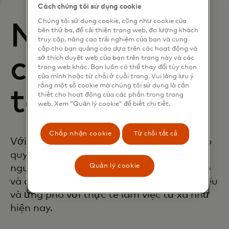
Cách chúng tôi sử dụng cookie
Chúng tôi sử dụng cookie, cũng như cookie của
Nội dung và
bên thứ ba, để cải thiện trang web, đo lượng khách
truy cập, nâng cao trải nghiệm của bạn và cung
cấp cho bạn quảng cáo dựa trên các hoạt động và
công cụ học
sở thích duyệt web của bạn trên trang này và các
trang web khác. Bạn luôn có thể thay đổi tùy chọn
của mình hoặc từ chối ở cuối trang. Vui lòng lưu ý
rằng một số cookie mà chúng tôi sử dụng là cần
tập
thiết cho hoạt động của các phần trong trang
web. Xem “Quản lý cookie” để biết chi tiết.
Chấp nhận cookie
Từ chối tất cả
Với Trung tâm tin cậy Mastercard, bạn có
quyền truy cập thông tin, công cụ và tài
Quản lý cookie
nguyên đáng tin cậy để giúp bạn thiết lập
và củng cố các giao thức bảo mật thiết yếu
và ứng phó với thực tế
làm việc từ xa
như
hiện nay.