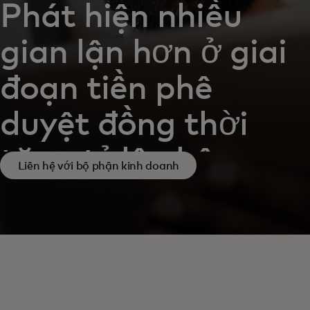
Phát hiện nhiều
gian lận hơn ở giai
đoạn tiền phê
duyệt đồng thời
tăng tỷ lệ phê
Liên hệ với bộ phận kinh doanh
duyệt