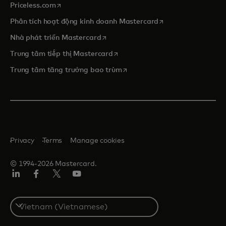
opens in a new tab
Priceless.com
opens in a new tab
Phân tích hoạt động kinh doanh Mastercard
opens in a new tab
Nhà phát triển Mastercard
opens in a new tab
Trung tâm tiếp thị Mastercard
opens in a new tab
Trung tâm tăng trưởng bao trùm
Privacy
Terms
Manage cookies
© 1994-2026 Mastercard.
Linkedin
Facebook
Twitter/X
Youtube
Select
a
country