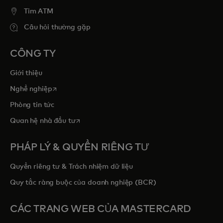
Tim ATM
Câu hỏi thường gặp
CÔNG TY
Giới thiệu
opens in a new tab
Nghề nghiệp
Phòng tin tức
opens in a new tab
Quan hệ nhà đầu tư
PHÁP LÝ & QUYỀN RIÊNG TƯ
Quyền riêng tư & Trách nhiệm dữ liệu
Quy tắc ràng buộc của doanh nghiệp (BCR)
CÁC TRANG WEB CỦA MASTERCARD