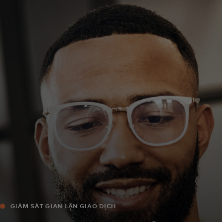
Dành cho bạn
Dành cho doanh nghiệp
Dành cho thế giới
Dành cho nhà đổi mới
Tin tức và xu hướng
GIÁM SÁT GIAN LẬN GIAO DỊCH