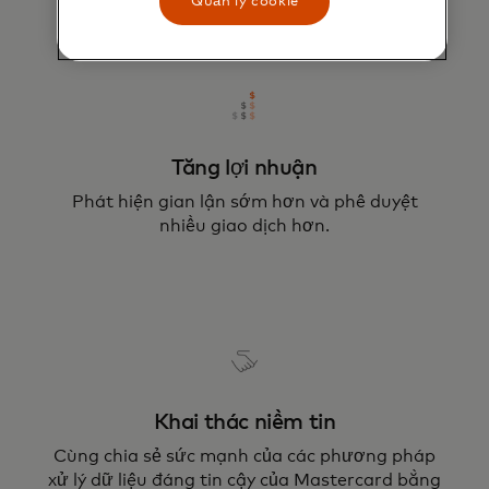
Quản lý cookie
Tăng lợi nhuận
Phát hiện gian lận sớm hơn và phê duyệt
nhiều giao dịch hơn.
Khai thác niềm tin
Cùng chia sẻ sức mạnh của các phương pháp
xử lý dữ liệu đáng tin cậy của Mastercard bằng