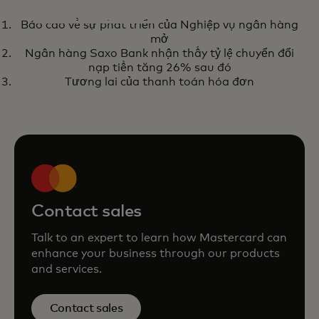
SÁCH ĐIỆN TỬ
Báo cáo về sự phát triển của Nghiệp vụ ngân hàng
Sức mạnh của AI sẵn sàng triển
opens in a new tab
Tải xuống ebook
mở
khai trên thị trường hiện nay
Ngân hàng Saxo Bank nhận thấy tỷ lệ chuyển đổi
trong việc giảm gian lận giao
nạp tiền tăng 26% sau đó
Tương lai của thanh toán hóa đơn
dịch
Contact sales
Talk to an expert to learn how Mastercard can
enhance your business through our products
and services.
Contact sales