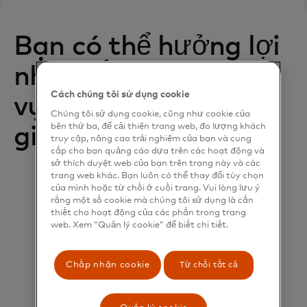
Bạn có thể hưởng lợi
như thế nào từ dịch
Cách chúng tôi sử dụng cookie
vụ Giám sát gian lận
Chúng tôi sử dụng cookie, cũng như cookie của
bên thứ ba, để cải thiện trang web, đo lượng khách
giao dịch?
truy cập, nâng cao trải nghiệm của bạn và cung
cấp cho bạn quảng cáo dựa trên các hoạt động và
sở thích duyệt web của bạn trên trang này và các
trang web khác. Bạn luôn có thể thay đổi tùy chọn
của mình hoặc từ chối ở cuối trang. Vui lòng lưu ý
rằng một số cookie mà chúng tôi sử dụng là cần
thiết cho hoạt động của các phần trong trang
web. Xem “Quản lý cookie” để biết chi tiết.
Chấp nhận cookie
Từ chối tất cả
Triển khai ngay lập tức
Bắt đầu thấy ROI ngay từ ngày đầu tiên.