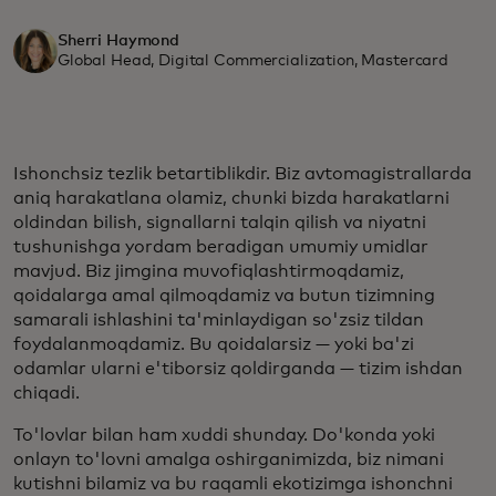
Sherri Haymond
Global Head, Digital Commercialization, Mastercard
Ishonchsiz tezlik betartiblikdir. Biz avtomagistrallarda
aniq harakatlana olamiz, chunki bizda harakatlarni
oldindan bilish, signallarni talqin qilish va niyatni
tushunishga yordam beradigan umumiy umidlar
mavjud. Biz jimgina muvofiqlashtirmoqdamiz,
qoidalarga amal qilmoqdamiz va butun tizimning
samarali ishlashini ta'minlaydigan so'zsiz tildan
foydalanmoqdamiz. Bu qoidalarsiz — yoki ba'zi
odamlar ularni e'tiborsiz qoldirganda — tizim ishdan
chiqadi.
To'lovlar bilan ham xuddi shunday. Do'konda yoki
onlayn to'lovni amalga oshirganimizda, biz nimani
kutishni bilamiz va bu raqamli ekotizimga ishonchni