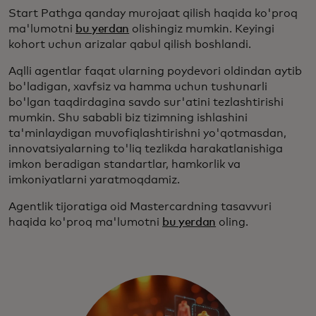
Start Pathga qanday murojaat qilish haqida ko'proq
ma'lumotni
bu yerdan
olishingiz mumkin. Keyingi
kohort uchun arizalar qabul qilish boshlandi.
Aqlli agentlar faqat ularning poydevori oldindan aytib
bo'ladigan, xavfsiz va hamma uchun tushunarli
bo'lgan taqdirdagina savdo sur'atini tezlashtirishi
mumkin. Shu sababli biz tizimning ishlashini
ta'minlaydigan muvofiqlashtirishni yo'qotmasdan,
innovatsiyalarning to'liq tezlikda harakatlanishiga
imkon beradigan standartlar, hamkorlik va
imkoniyatlarni yaratmoqdamiz.
Agentlik tijoratiga oid Mastercardning tasavvuri
haqida ko'proq ma'lumotni
bu yerdan
oling.