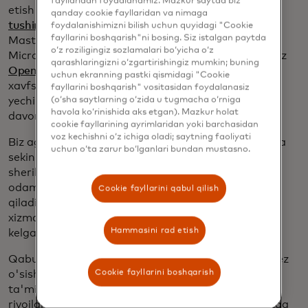
fayllaridan foydalanamiz. Mazkur saytda biz
etish uchun
Mastercard Agent Pay xizmatini ishga
qanday cookie fayllaridan va nimaga
tushirdik
va endi biz
Copilot Checkout
xizmatiga
foydalanishimizni bilish uchun quyidagi "Cookie
fayllarini boshqarish"ni bosing. Siz istalgan paytda
Mastercard Agent Pay xizmatini joriy etish uchun
o‘z roziligingiz sozlamalari bo‘yicha o‘z
Microsoft bilan faol ishlamoqdamiz. Shuningdek, biz
qarashlaringizni o‘zgartirishingiz mumkin; buning
OpenAI
, Cloudflare va
PayPal
kabi yetakchilar bilan
uchun ekranning pastki qismidagi "Cookie
xavfsiz va maqsadga yo'naltirilgan agentlik tijorat
fayllarini boshqarish" vositasidan foydalanasiz
(o‘sha saytlarning o‘zida u tugmacha o‘rniga
yechimlarini yanada rivojlantirish ustida ishlashda
havola ko‘rinishida aks etgan). Mazkur holat
davom etmoqdamiz.
cookie fayllarining ayrimlaridan yoki barchasidan
voz kechishni o‘z ichiga oladi; saytning faoliyati
Biz agentlik tijoratining kelajagini ta'minlayapmiz va
uchun o‘ta zarur bo‘lganlari bundan mustasno.
sekinlashmayapmiz. Ushbu keng ko'lamli sanoat
sherikliklari juda muhim, ammo biz shuningdek,
odamlar va biznes uchun agentlik tijoratini zarur
Cookie fayllarini qabul qilish
qiladigan ilg'or texnologiyalar, mahsulotlar va
xizmatlarni olib kela oladigan innovatsion yangi
Hammasini rad etish
kelganlar bilan ham hamkorlik qilishimiz kerak.
Qabul qilishni tezlashtirish va tarmog'imiz ushbu tez
Cookie fayllarini boshqarish
o'sishni qo'llab-quvvatlashda davom etishini
ta'minlash uchun biz agentlik tijorat va xizmatlarni
rivojlantirish maqsadida Mastercardning mukofotga