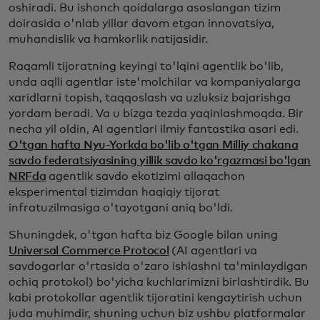
oshiradi. Bu ishonch qoidalarga asoslangan tizim
doirasida o'nlab yillar davom etgan innovatsiya,
muhandislik va hamkorlik natijasidir.
Raqamli tijoratning keyingi to'lqini agentlik bo'lib,
unda aqlli agentlar iste'molchilar va kompaniyalarga
xaridlarni topish, taqqoslash va uzluksiz bajarishga
yordam beradi. Va u bizga tezda yaqinlashmoqda. Bir
necha yil oldin, AI agentlari ilmiy fantastika asari edi.
O'tgan hafta Nyu-Yorkda bo'lib o'tgan Milliy chakana
savdo federatsiyasining yillik savdo ko'rgazmasi bo'lgan
NRFda
agentlik savdo ekotizimi allaqachon
eksperimental tizimdan haqiqiy tijorat
infratuzilmasiga o'tayotgani aniq bo'ldi.
Shuningdek, o'tgan hafta biz Google bilan uning
Universal Commerce Protocol
(AI agentlari va
savdogarlar o'rtasida o'zaro ishlashni ta'minlaydigan
ochiq protokol) bo'yicha kuchlarimizni birlashtirdik. Bu
kabi protokollar agentlik tijoratini kengaytirish uchun
juda muhimdir, shuning uchun biz ushbu platformalar