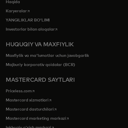
Haqida
opens in a new tab
Karyeralar
YANGILIKLAR BOʻLIMI
opens in a new tab
Investorlar bilan aloqalar
HUQUQIY VA MAXFIYLIK
Maxfiylik va ma'lumotlar uchun javobgarlik
Majburiy korporativ qoidalar (BCR)
MASTERCARD SAYTLARI
opens in a new tab
Priceless.com
opens in a new tab
Mastercard xizmatlari
opens in a new tab
Mastercard dasturchilari
opens in a new tab
Mastercard marketing markazi
opens in a new tab
Inklyuziv o'sish markazi