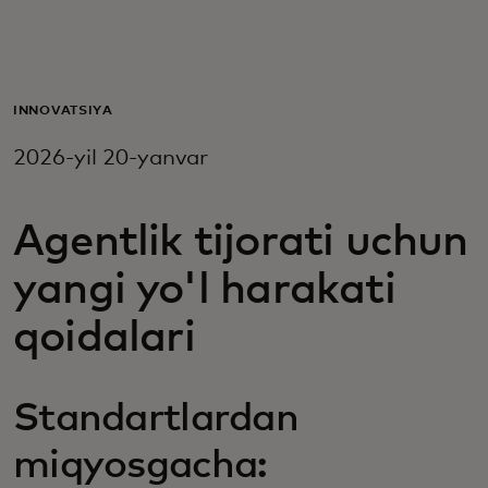
Siz uchun
Biznes uchun
INNOVATSIYA
2026-yil 20-yanvar
Butun dunyo uchun
Agentlik tijorati uchun
Innovatorlar uchun
yangi yo'l harakati
Yangiliklar va trendlar
qoidalari
Standartlardan
miqyosgacha: