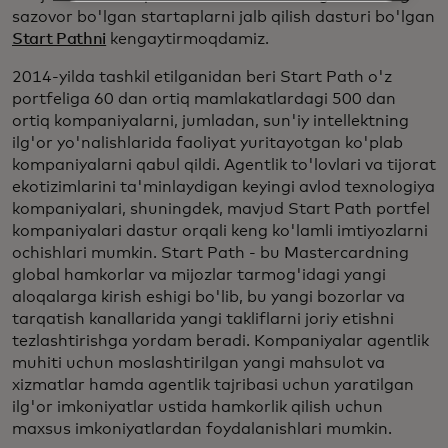
sazovor bo'lgan startaplarni jalb qilish dasturi bo'lgan
Start Pathni
kengaytirmoqdamiz.
2014-yilda tashkil etilganidan beri Start Path o'z
portfeliga 60 dan ortiq mamlakatlardagi 500 dan
ortiq kompaniyalarni, jumladan, sun'iy intellektning
ilg'or yo'nalishlarida faoliyat yuritayotgan ko'plab
kompaniyalarni qabul qildi. Agentlik to'lovlari va tijorat
ekotizimlarini ta'minlaydigan keyingi avlod texnologiya
kompaniyalari, shuningdek, mavjud Start Path portfel
kompaniyalari dastur orqali keng ko'lamli imtiyozlarni
ochishlari mumkin. Start Path - bu Mastercardning
global hamkorlar va mijozlar tarmog'idagi yangi
aloqalarga kirish eshigi bo'lib, bu yangi bozorlar va
tarqatish kanallarida yangi takliflarni joriy etishni
tezlashtirishga yordam beradi. Kompaniyalar agentlik
muhiti uchun moslashtirilgan yangi mahsulot va
xizmatlar hamda agentlik tajribasi uchun yaratilgan
ilg'or imkoniyatlar ustida hamkorlik qilish uchun
maxsus imkoniyatlardan foydalanishlari mumkin.