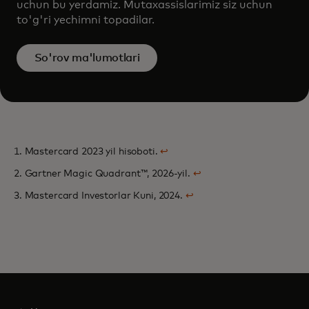
uchun bu yerdamiz. Mutaxassislarimiz siz uchun
to'g'ri yechimni topadilar.
So'rov ma'lumotlari
1. Mastercard 2023 yil hisoboti.
↩
2. Gartner Magic Quadrant™, 2026-yil.
↩
3. Mastercard Investorlar Kuni, 2024.
↩