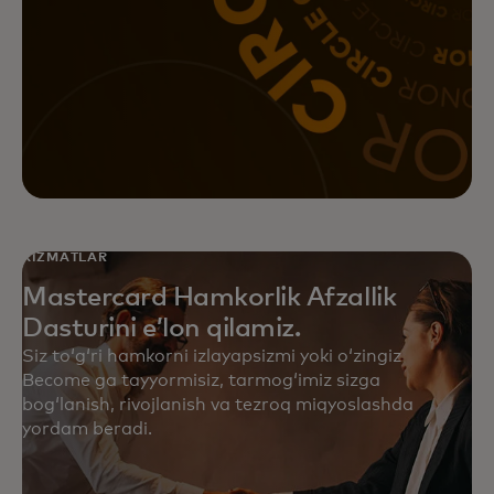
Mastercard’ning maʼlumotlarga
asoslangan, toʻliq kanalli
marketing yechimlari bilan
marketing tashabbuslaringizdan
koʻproq foyda oling.
XIZMATLAR
Mastercard Hamkorlik Afzallik
Dasturini eʼlon qilamiz.
Siz toʻgʻri hamkorni izlayapsizmi yoki oʻzingiz
Become ga tayyormisiz, tarmogʻimiz sizga
bogʻlanish, rivojlanish va tezroq miqyoslashda
yordam beradi.