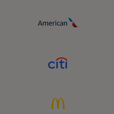
Mastercard kuchi bilan aniqlik, dolzarblik
va sodiqlik orqali murakkab raqamli
landshaftda o'sishni kuchaytiring.