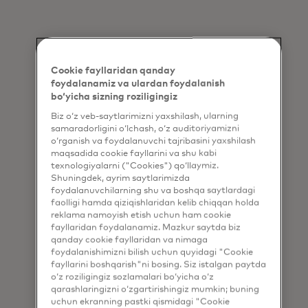
Cookie fayllaridan qanday
foydalanamiz va ulardan foydalanish
bo‘yicha sizning roziligingiz
Biz o‘z veb-saytlarimizni yaxshilash, ularning
samaradorligini o‘lchash, o‘z auditoriyamizni
o‘rganish va foydalanuvchi tajribasini yaxshilash
maqsadida cookie fayllarini va shu kabi
texnologiyalarni ("Cookies") qo‘llaymiz.
Shuningdek, ayrim saytlarimizda
foydalanuvchilarning shu va boshqa saytlardagi
faolligi hamda qiziqishlaridan kelib chiqqan holda
reklama namoyish etish uchun ham cookie
fayllaridan foydalanamiz. Mazkur saytda biz
qanday cookie fayllaridan va nimaga
foydalanishimizni bilish uchun quyidagi "Cookie
fayllarini boshqarish"ni bosing. Siz istalgan paytda
o‘z roziligingiz sozlamalari bo‘yicha o‘z
qarashlaringizni o‘zgartirishingiz mumkin; buning
uchun ekranning pastki qismidagi "Cookie