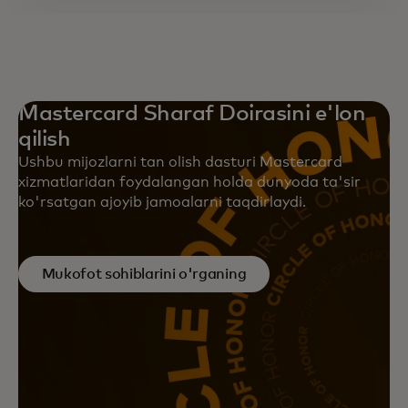
Mastercard Sharaf Doirasini e'lon
qilish
Ushbu mijozlarni tan olish dasturi Mastercard
xizmatlaridan foydalangan holda dunyoda ta'sir
ko'rsatgan ajoyib jamoalarni taqdirlaydi.
Mukofot sohiblarini o'rganing