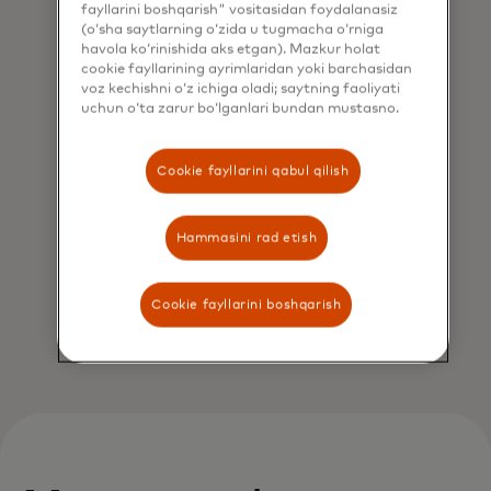
fayllarini boshqarish" vositasidan foydalanasiz
(o‘sha saytlarning o‘zida u tugmacha o‘rniga
havola ko‘rinishida aks etgan). Mazkur holat
cookie fayllarining ayrimlaridan yoki barchasidan
voz kechishni o‘z ichiga oladi; saytning faoliyati
uchun o‘ta zarur bo‘lganlari bundan mustasno.
Cookie fayllarini qabul qilish
Hammasini rad etish
Cookie fayllarini boshqarish