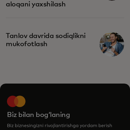
aloqani yaxshilash
Tanlov davrida sodiqlikni
mukofotlash
Biz bilan bogʻlaning
Biz biznesingizni rivojlantirishga yordam berish