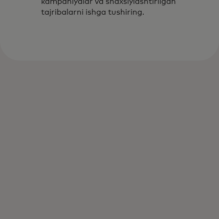
kampaniyalar va shaxsiylashtirilgan
tajribalarni ishga tushiring.