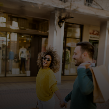
Siz uchun
Biznes uchun
Butun dunyo uchun
Innovatorlar uchun
Yangiliklar va trendlar