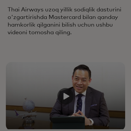
Thai Airways uzoq yillik sodiqlik dasturini
o'zgartirishda Mastercard bilan qanday
hamkorlik qilganini bilish uchun ushbu
videoni tomosha qiling.
Sanoatning yetakchi
mutaxassislari, ma'lumotlar va
texnologiyalar yordamida hayot
davri davomida har bir oʻzaro
taʼsirni yaxshilash orqali oʻsish va
mijozlarning hayot davri
davomida qiymatini oshiring.