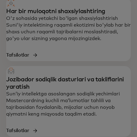
Har bir muloqotni shaxsiylashtiring
O'z sohasida yetakchi bo'lgan shaxsiylashtirish
Suni'iy intelektining raqamli ekotizimi bo'ylab har bir
shaxs uchun raqamli tajribalarni moslashtiradi,
go'yo ular sizning yagona mijozingizdek.
Tafsilotlar
Jozibador sodiqlik dasturlari va takliflarini
yaratish
Sun’iy intellektga asoslangan sodiqlik yechimlari
Mastercardning kuchli ma’lumotlar tahlili va
tajribasidan foydalanib, mijozlar uchun noyob
qiymatni keng miqyosda taqdim etadi.
Tafsilotlar