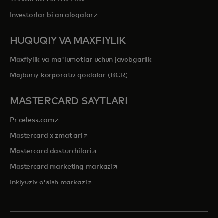
opens in a new tab
Investorlar bilan aloqalar
HUQUQIY VA MAXFIYLIK
Maxfiylik va ma'lumotlar uchun javobgarlik
Majburiy korporativ qoidalar (BCR)
MASTERCARD SAYTLARI
opens in a new tab
Priceless.com
opens in a new tab
Mastercard xizmatlari
opens in a new tab
Mastercard dasturchilari
opens in a new tab
Mastercard marketing markazi
opens in a new tab
Inklyuziv o'sish markazi