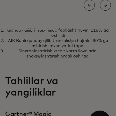
TAHLILCHI HISOBOTI
Qanday qilib fintex hisob faollashtiriuvini 118% ga
Gartner® Magic Quadrant™
opens in a new tab
Hisobotni oʻqing
oshirdi
shaxsiylashtirish dvigatellari
AIK Bank qanday qilib tranzaksiya hajmini 30% ga
bo'yicha ketma-ket sakkizinchi
oshirish imkoniyatini topdi
Sinxronlashtirish kredit karta ilovalarini
marta yetakchi
shaxsiylashtirish orqali oshiradi
Tahlillar va
yangiliklar
opens in a new tab
Gartner® Magic