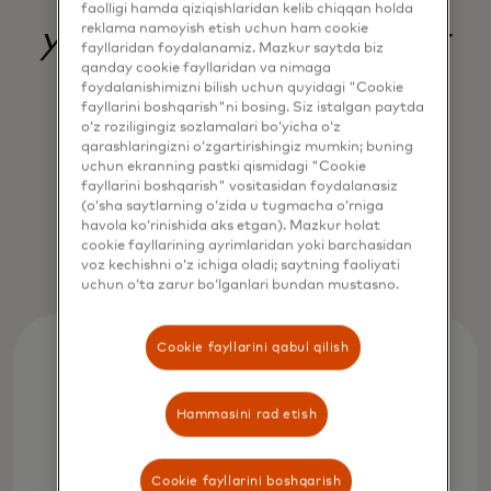
faolligi hamda qiziqishlaridan kelib chiqqan holda
reklama namoyish etish uchun ham cookie
yanada shaffof tijorat
fayllaridan foydalanamiz. Mazkur saytda biz
qanday cookie fayllaridan va nimaga
ekotizimini yaratadi.
foydalanishimizni bilish uchun quyidagi "Cookie
fayllarini boshqarish"ni bosing. Siz istalgan paytda
o‘z roziligingiz sozlamalari bo‘yicha o‘z
qarashlaringizni o‘zgartirishingiz mumkin; buning
uchun ekranning pastki qismidagi "Cookie
Jorn Lambert
fayllarini boshqarish" vositasidan foydalanasiz
Chief Product Officer, Mastercard
(o‘sha saytlarning o‘zida u tugmacha o‘rniga
havola ko‘rinishida aks etgan). Mazkur holat
cookie fayllarining ayrimlaridan yoki barchasidan
voz kechishni o‘z ichiga oladi; saytning faoliyati
uchun o‘ta zarur bo‘lganlari bundan mustasno.
Cookie fayllarini qabul qilish
Hammasini rad etish
Cookie fayllarini boshqarish