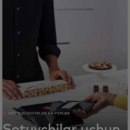
Siz uchun
Biznes uchun
Butun dunyo uchun
Innovatorlar uchun
Yangiliklar va trendlar
SOTIB OLUVCHILAR VA PSPLAR
Sotuvchilar uchun