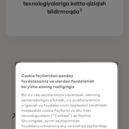
texnologiyalariga katta qiziqish
3
bildirmoqda
Cookie fayllaridan qanday
foydalanamiz va ulardan foydalanish
bo‘yicha sizning roziligingiz
Bizning innovatsion
Biz o‘z veb-saytlarimizni yaxshilash, ularning
texnologiyamiz
samaradorligini o‘lchash, o‘z auditoriyamizni
o‘rganish va foydalanuvchi tajribasini yaxshilash
maqsadida cookie fayllarini va shu kabi
xavfsizlik va qulaylikni
texnologiyalarni ("Cookies") qo‘llaymiz.
Shuningdek, ayrim saytlarimizda
oshiradi — barchaga
foydalanuvchilarning shu va boshqa saytlardagi