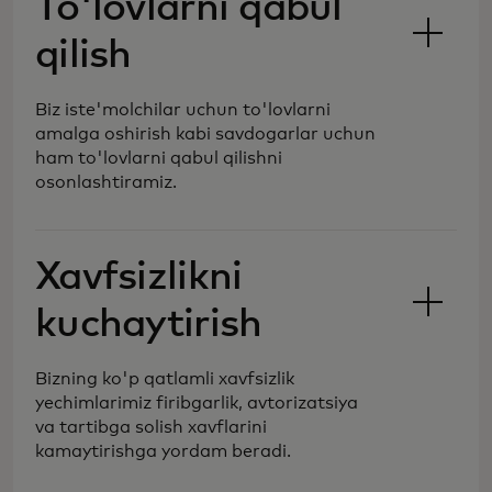
To'lovlarni qabul
qilish
Biz iste'molchilar uchun to'lovlarni
amalga oshirish kabi savdogarlar uchun
ham to'lovlarni qabul qilishni
osonlashtiramiz.
Xavfsizlikni
kuchaytirish
Biz savdoning kelajagini
Bizning ko'p qatlamli xavfsizlik
shakllantirmoqdamiz, to‘lovlarni qayta
yechimlarimiz firibgarlik, avtorizatsiya
ishlash jarayonini soddalashtirib va
va tartibga solish xavflarini
himoya qilib, sizga o‘zgaruvchan
kamaytirishga yordam beradi.
ehtiyojlaringiz uchun ko‘proq to‘lov