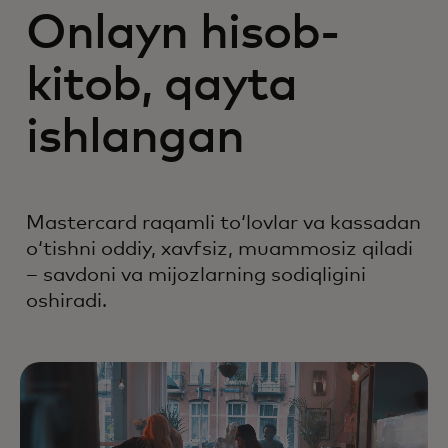
Onlayn hisob-
kitob, qayta
ishlangan
Mastercard raqamli toʻlovlar va kassadan
oʻtishni oddiy, xavfsiz, muammosiz qiladi
– savdoni va mijozlarning sodiqligini
oshiradi.