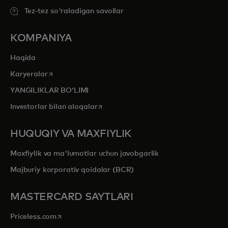
Tez-tez so'raladigan savollar
KOMPANIYA
Haqida
opens in a new tab
Karyeralar
YANGILIKLAR BOʻLIMI
opens in a new tab
Investorlar bilan aloqalar
HUQUQIY VA MAXFIYLIK
Maxfiylik va ma'lumotlar uchun javobgarlik
Majburiy korporativ qoidalar (BCR)
MASTERCARD SAYTLARI
opens in a new tab
Priceless.com