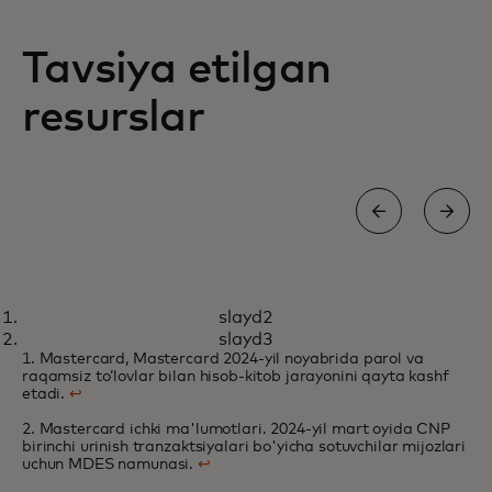
Tavsiya etilgan
resurslar
OQ QOG'OZ
slayd2
Onlayn sotuvchilar bir marta
opens in a new tab
Tafsilotlar
slayd3
bosish texnologiyalaridan
1. Mastercard, Mastercard 2024-yil noyabrida parol va
raqamsiz toʻlovlar bilan hisob-kitob jarayonini qayta kashf
foydalanib, uzluksiz to'lov
etadi.
↩
jarayonini taqdim etishga
2. Mastercard ichki ma'lumotlari. 2024-yil mart oyida CNP
intiladilar
birinchi urinish tranzaktsiyalari bo'yicha sotuvchilar mijozlari
uchun MDES namunasi.
↩