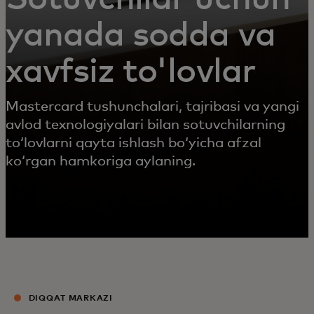
yanada sodda va
xavfsiz to'lovlar
Mastercard tushunchalari, tajribasi va yangi
avlod texnologiyalari bilan sotuvchilarning
toʻlovlarni qayta ishlash boʻyicha afzal
koʻrgan hamkoriga aylaning.
DIQQAT MARKAZI