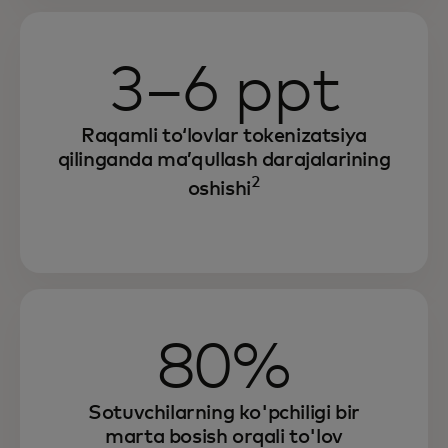
3–6 ppt
Raqamli toʻlovlar tokenizatsiya
qilinganda maʼqullash darajalarining
2
oshishi
80%
Sotuvchilarning ko'pchiligi bir
marta bosish orqali to'lov