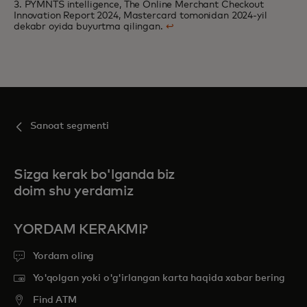
3. PYMNTS intelligence, The Online Merchant Checkout
Innovation Report 2024, Mastercard tomonidan 2024-yil
dekabr oyida buyurtma qilingan.
↩
Sanoat segmenti
Sizga kerak bo'lganda biz
doim shu yerdamiz
YORDAM KERAKMI?
Yordam oling
Yo'qolgan yoki o'g'irlangan karta haqida xabar bering
Find ATM