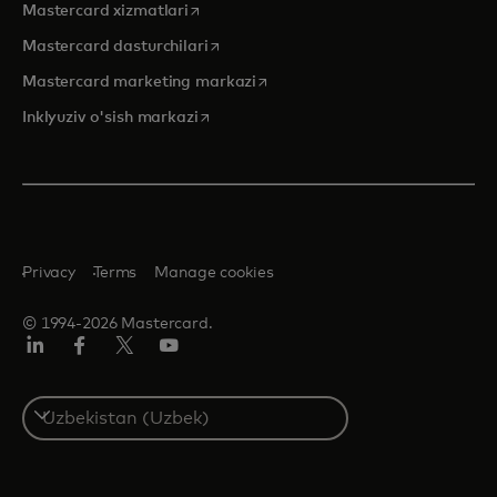
opens in a new tab
Mastercard xizmatlari
opens in a new tab
Mastercard dasturchilari
opens in a new tab
Mastercard marketing markazi
opens in a new tab
Inklyuziv o'sish markazi
Privacy
Terms
Manage cookies
© 1994-2026 Mastercard.
LinkedIn
Facebook
Twitter/X
YouTube
Select
a
country