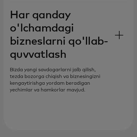
shakllari bilan yangi bozorlar va
mijozlarga kirish imkonini beramiz.
Har qanday
o'lchamdagi
bizneslarni qo'llab-
quvvatlash
Bizda yangi savdogarlarni jalb qilish,
tezda bozorga chiqish va biznesingizni
kengaytirishga yordam beradigan
yechimlar va hamkorlar mavjud.