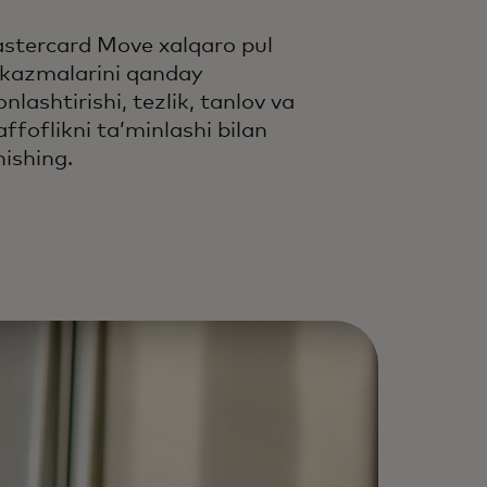
stercard Move xalqaro pul
tkazmalarini qanday
nlashtirishi, tezlik, tanlov va
affoflikni taʼminlashi bilan
nishing.