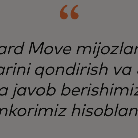
rd Move mijozlar
arini qondirish va
ga javob berishi
korimiz hisoblan