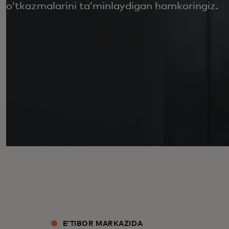
oʻtkazmalarini taʼminlaydigan hamkoringiz.
EʼTIBOR MARKAZIDA