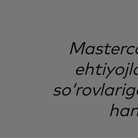
Masterca
ehtiyojl
soʻrovlari
ham