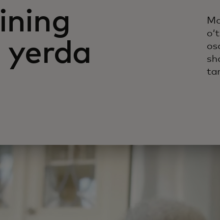
ining
Ma
oʻ
u yerda
oso
sh
ta