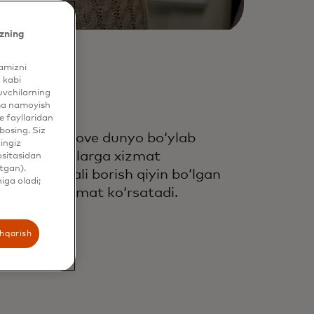
zning
yamizni
 kabi
uvchilarning
ama namoyish
 fayllaridan
bosing. Siz
stercard Move dunyo boʻylab
hingiz
rma va insonlarga xizmat
ositasidan
tgan).
rsatish orqali borish qiyin boʻlgan
iga oladi;
zorlarga xizmat koʻrsatadi.
shqarish