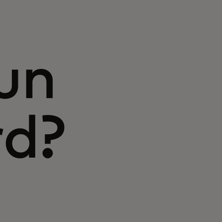
un
rd?