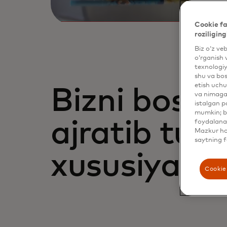
Cookie fa
roziliging
Biz o‘z ve
o‘rganish 
texnologiy
shu va bos
etish uchu
Bizni bosh
va nimaga 
istalgan p
mumkin; bu
ajratib tur
foydalanas
Mazkur hol
saytning f
xususiyatla
Cookie 