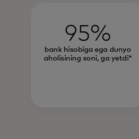
95%
bank hisobiga ega dunyo
aholisining soni, ga yetdi*