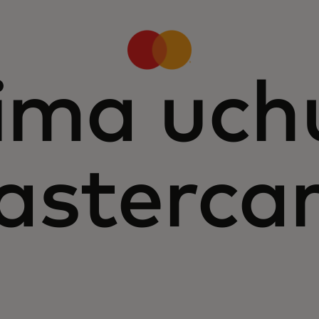
ima uch
sterca