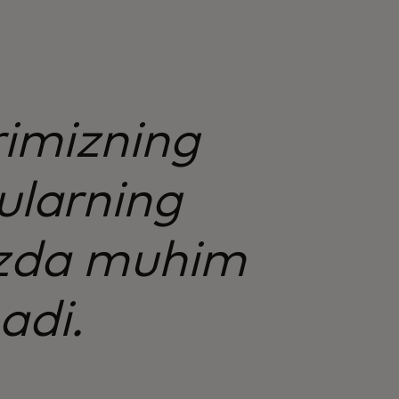
imizning
 ularning
mizda muhim
adi.