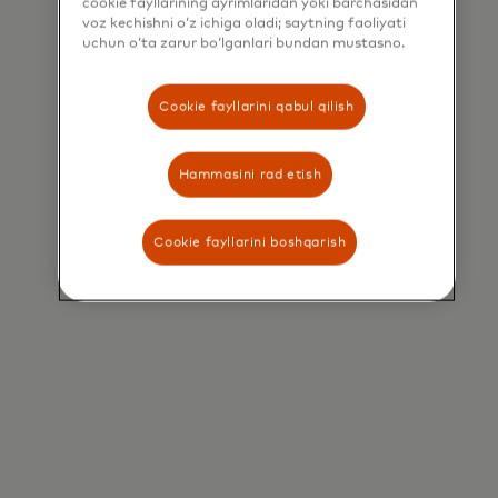
cookie fayllarining ayrimlaridan yoki barchasidan
voz kechishni o‘z ichiga oladi; saytning faoliyati
uchun o‘ta zarur bo‘lganlari bundan mustasno.
Cookie fayllarini qabul qilish
Hammasini rad etish
Cookie fayllarini boshqarish