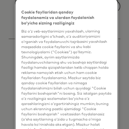
Cookie fayllaridan qanday
foydalanamiz va ulardan foydalanish
bo‘yicha sizning roziligingiz
Biz o‘z veb-saytlarimizni yaxshilash, ularning
samaradorligini o‘lchash, o‘z auditoriyamizni
o‘rganish va foydalanuvchi tajribasini yaxshilash
maqsadida cookie fayllarini va shu kabi
texnologiyalarni ("Cookies") qo‘llaymiz.
Shuningdek, ayrim saytlarimizda
foydalanuvchilarning shu va boshqa saytlardagi
faolligi hamda qiziqishlaridan kelib chiqqan holda
reklama namoyish etish uchun ham cookie
fayllaridan foydalanamiz. Mazkur saytda biz
qanday cookie fayllaridan va nimaga
foydalanishimizni bilish uchun quyidagi "Cookie
fayllarini boshqarish"ni bosing. Siz istalgan paytda
o‘z roziligingiz sozlamalari bo‘yicha o‘z
qarashlaringizni o‘zgartirishingiz mumkin; buning
uchun ekranning pastki qismidagi "Cookie
fayllarini boshqarish" vositasidan foydalanasiz
(o‘sha saytlarning o‘zida u tugmacha o‘rniga
havola ko‘rinishida aks etgan). Mazkur holat