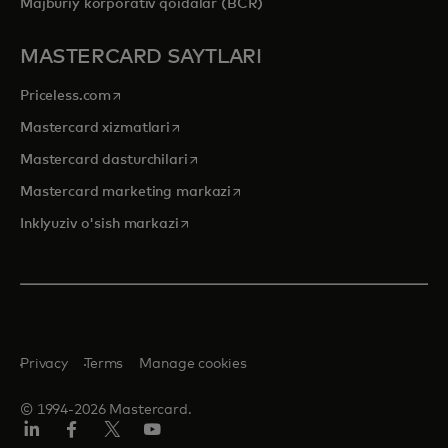
Majburiy korporativ qoidalar (BCR)
MASTERCARD SAYTLARI
opens in a new tab
Priceless.com
opens in a new tab
Mastercard xizmatlari
opens in a new tab
Mastercard dasturchilari
opens in a new tab
Mastercard marketing markazi
opens in a new tab
Inklyuziv o'sish markazi
Privacy
Terms
Manage cookies
© 1994-2026 Mastercard.