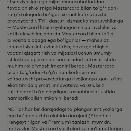
litsenziyasiga ega mijoz munosabatlaridan
foydalanish o'rniga Mastercard bilan to'g'ridan-
to'g'ri aloqada bo'lgan xizmat ko'rsatuvchi
provayderdir. TYH dasturi xizmat ko'rsatuvchilarga
— Mastercard litsenziyalangan chiqaruvchilar va
sotib oluvchilar, odatda Mastercard bilan to'liq
bilvosita aloqaga ega bo'lganlar — mahsulot
innovatsiyasini tezlashtirish, bozorga chiqish
vaqtini qisqartirish va mijozlari uchun umumiy
ishlash va operatsion samaradorlikni oshirishda
muhim rol o'ynash imkonini beradi. Mastercard
bilan toʻgʻridan-toʻgʻri hamkorlik xizmat
koʻrsatuvchi provayderlarga rivojlanayotgan toʻlov
ekotizimida qiymat, innovatsiya va uzluksiz
tajribalarni taʼminlaydigan tashabbuslar ustida
hamkorlik qilish imkonini beradi.
NEPlar har bir darajadagi to'plangan imtiyozlarga
ega bo'lgan uchta alohida darajani (Standart,
Kengaytirilgan va Premium) tanlashi mumkin.
Imtiyozlar Mastercard vositalari va maʼlumotlariga