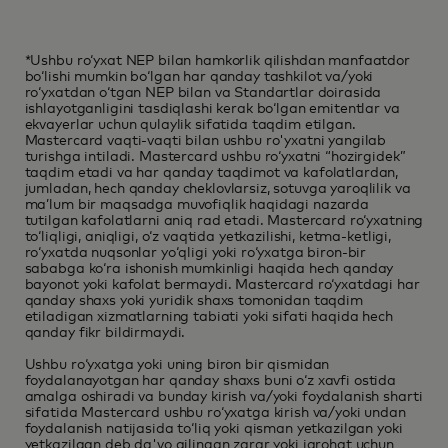
*Ushbu roʻyxat NEP bilan hamkorlik qilishdan manfaatdor
boʻlishi mumkin boʻlgan har qanday tashkilot va/yoki
roʻyxatdan oʻtgan NEP bilan va Standartlar doirasida
ishlayotganligini tasdiqlashi kerak boʻlgan emitentlar va
ekvayerlar uchun qulaylik sifatida taqdim etilgan.
Mastercard vaqti-vaqti bilan ushbu ro'yxatni yangilab
turishga intiladi. Mastercard ushbu ro‘yxatni “hozirgidek”
taqdim etadi va har qanday taqdimot va kafolatlardan,
jumladan, hech qanday cheklovlarsiz, sotuvga yaroqlilik va
ma’lum bir maqsadga muvofiqlik haqidagi nazarda
tutilgan kafolatlarni aniq rad etadi. Mastercard roʻyxatning
toʻliqligi, aniqligi, oʻz vaqtida yetkazilishi, ketma-ketligi,
roʻyxatda nuqsonlar yoʻqligi yoki roʻyxatga biron-bir
sababga koʻra ishonish mumkinligi haqida hech qanday
bayonot yoki kafolat bermaydi. Mastercard roʻyxatdagi har
qanday shaxs yoki yuridik shaxs tomonidan taqdim
etiladigan xizmatlarning tabiati yoki sifati haqida hech
qanday fikr bildirmaydi.
Ushbu roʻyxatga yoki uning biron bir qismidan
foydalanayotgan har qanday shaxs buni oʻz xavfi ostida
amalga oshiradi va bunday kirish va/yoki foydalanish sharti
sifatida Mastercard ushbu roʻyxatga kirish va/yoki undan
foydalanish natijasida toʻliq yoki qisman yetkazilgan yoki
yetkazilgan deb da'vo qilingan zarar yoki jarohat uchun