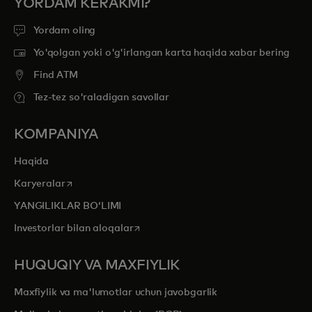
YORDAM KERAKMI?
Yordam oling
Yo'qolgan yoki o'g'irlangan karta haqida xabar bering
Find ATM
Tez-tez so'raladigan savollar
KOMPANIYA
Haqida
opens in a new tab
Karyeralar
YANGILIKLAR BOʻLIMI
opens in a new tab
Investorlar bilan aloqalar
HUQUQIY VA MAXFIYLIK
Maxfiylik va ma'lumotlar uchun javobgarlik