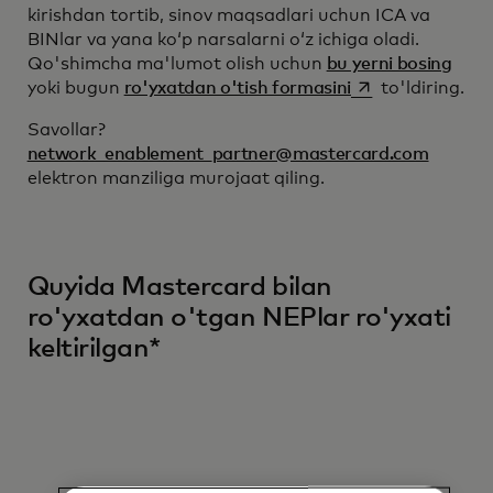
kirishdan tortib, sinov maqsadlari uchun ICA va
BINlar va yana koʻp narsalarni oʻz ichiga oladi.
Qo'shimcha ma'lumot olish uchun
bu yerni bosing
opens in a new t
yoki bugun
ro'yxatdan o'tish formasini
to'ldiring.
Savollar?
network_enablement_partner@mastercard.com
elektron manziliga murojaat qiling.
Quyida Mastercard bilan
ro'yxatdan o'tgan NEPlar ro'yxati
keltirilgan*