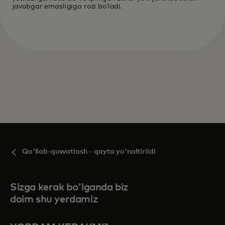
javobgar emasligiga rozi boʻladi.
Qo'llab-quvvatlash - qayta yo'naltirildi
Sizga kerak bo'lganda biz
doim shu yerdamiz