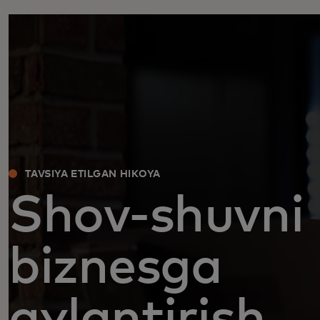
TAVSIYA ETILGAN HIKOYA
Shov-shuvni
biznesga
aylantirish