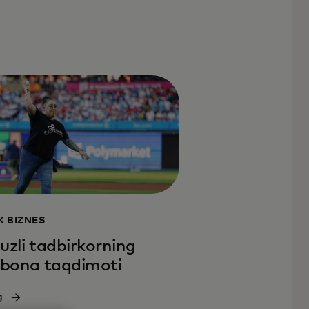
K BIZNES
uzli tadbirkorning
libona taqdimoti
g