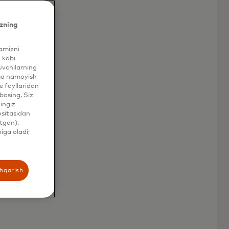
zning
yamizni
 kabi
LI AKTIVLAR
uvchilarning
ama namoyish
ing
 fayllaridan
bosing. Siz
hingiz
g
ositasidan
tgan).
iga oladi;
shqarish