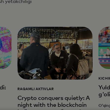
sh yetakchiligi
KICHI
di:
Yuld
RAQAMLI AKTIVLAR
g'o
Crypto conquers quietly: A
night with the blockchain
Oʻqin