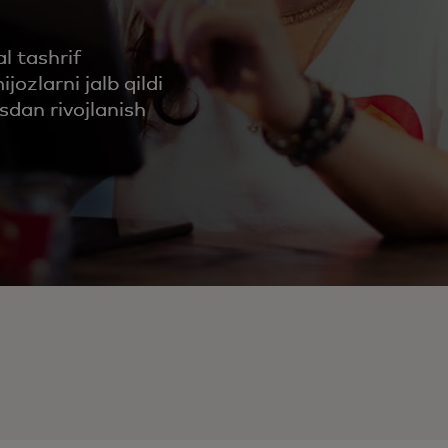
l tashrif
ozlarni jalb qildi
sdan rivojlanish