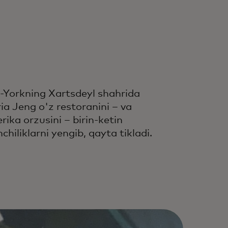
-Yorkning Xartsdeyl shahrida
ia Jeng o'z restoranini – va
ika orzusini – birin-ketin
nchiliklarni yengib, qayta tikladi.