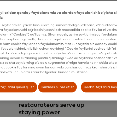
believers struggling to be
heard
yllaridan qanday foydalanamiz va ulardan foydalanish bo‘yicha si
iz
Oʻqing
b-saytlarimizni yaxshilash, ularning samaradorligini o‘lchash, o‘z auditori
va foydalanuvchi tajribasini yaxshilash maqsadida cookie fayllarini va shu
RAQAM
alarni ("Cookies") qo‘llaymiz. Shuningdek, ayrim saytlarimizda foydalan
hqa saytlardagi faolligi hamda qiziqishlaridan kelib chiqqan holda rekl
Oʻq
n ham cookie fayllaridan foydalanamiz. Mazkur saytda biz qanday cookie
foydalanishimizni bilish uchun quyidagi "Cookie fayllarini boshqarish"ni 
aytda o‘z roziligingiz sozlamalari bo‘yicha o‘z qarashlaringizni o‘zgartiris
Oʻqin
ning uchun ekranning pastki qismidagi "Cookie fayllarini boshqarish" v
iz (o‘sha saytlarning o‘zida u tugmacha o‘rniga havola ko‘rinishida aks e
at cookie fayllarining ayrimlaridan yoki barchasidan voz kechishni o‘z ich
aoliyati uchun o‘ta zarur bo‘lganlari bundan mustasno.
f
fayllarini qabul qilish
Hammasini rad etish
Cookie fayllarini bo
KICHIK BIZNES
on
How food influencers help
restaurateurs serve up
staying power