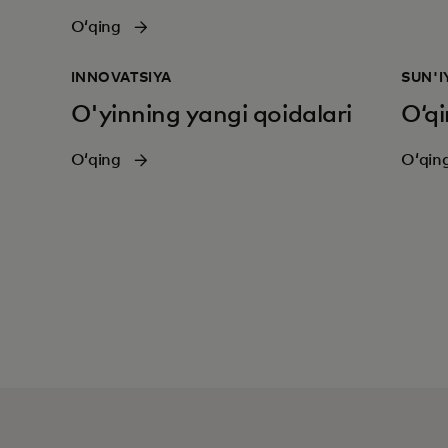
Oʻqing
INNOVATSIYA
SUN'I
O'yinning yangi qoidalari
Oʻq
Oʻqing
Oʻqin