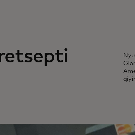
retsepti
Nyu
Glor
Amer
qiyi