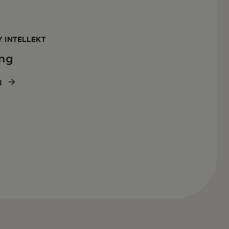
Y INTELLEKT
ing
g