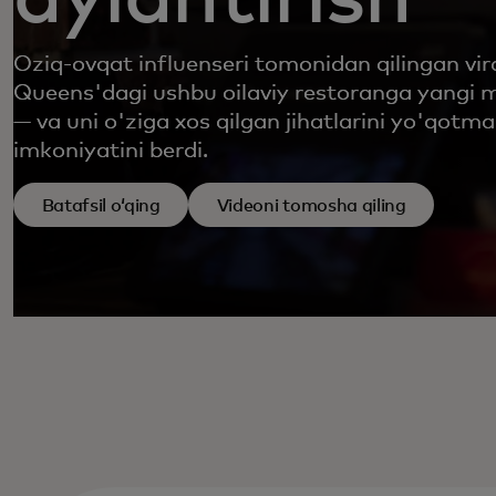
Oziq-ovqat influenseri tomonidan qilingan vira
Queens'dagi ushbu oilaviy restoranga yangi mij
— va uni o'ziga xos qilgan jihatlarini yo'qotma
imkoniyatini berdi.
Batafsil oʻqing
Videoni tomosha qiling