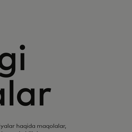
gi
alar
yalar haqida maqolalar,