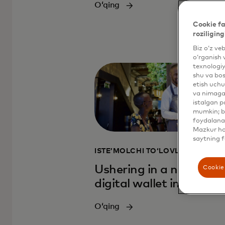
Oʻqing
Cookie fa
roziliging
Biz o‘z ve
o‘rganish 
texnologiy
shu va bos
etish uchu
va nimaga 
istalgan p
mumkin; bu
foydalanas
Mazkur hol
saytning f
ISTEʼMOLCHI TOʻLOVLARI
Ushering in a new era o
Cookie 
digital wallet innovati
Oʻqing