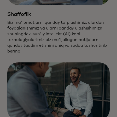
Biz ma'lumotlar va texnologiya
mas'uliyatining eng yuqori
Shaffoflik
standartlariga amal qilamiz.
Biz ma'lumotlarni qanday to'plashimiz, ulardan
foydalanishimiz va ularni qanday ulashishimizni,
shuningdek, sun'iy intellekt (AI) kabi
texnologiyalarimiz biz mo'ljallagan natijalarni
qanday taqdim etishini aniq va sodda tushuntirib
bering.