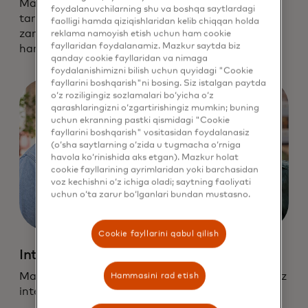
Maʼlumotlar va texnologiyalardan foydalanishda
foydalanuvchilarning shu va boshqa saytlardagi
tarafkashliklar, noaniqliklar va kutilmagan
faolligi hamda qiziqishlaridan kelib chiqqan holda
zararlarni minimallashtirishda ehtiyotkorlik bilan
reklama namoyish etish uchun ham cookie
fayllaridan foydalanamiz. Mazkur saytda biz
harakat qiling.
qanday cookie fayllaridan va nimaga
foydalanishimizni bilish uchun quyidagi "Cookie
fayllarini boshqarish"ni bosing. Siz istalgan paytda
o‘z roziligingiz sozlamalari bo‘yicha o‘z
qarashlaringizni o‘zgartirishingiz mumkin; buning
uchun ekranning pastki qismidagi "Cookie
fayllarini boshqarish" vositasidan foydalanasiz
(o‘sha saytlarning o‘zida u tugmacha o‘rniga
havola ko‘rinishida aks etgan). Mazkur holat
cookie fayllarining ayrimlaridan yoki barchasidan
voz kechishni o‘z ichiga oladi; saytning faoliyati
uchun o‘ta zarur bo‘lganlari bundan mustasno.
Cookie fayllarini qabul qilish
Integratsiya
Maʼlumotlar va texnologiyalardan foydalanishimiz
Hammasini rad etish
integratsiyani rivojlantirishga xizmat qiladi.