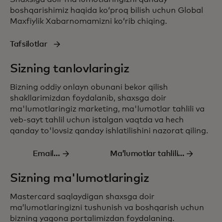
boshqarishimiz haqida koʻproq bilish uchun Global
Maxfiylik Xabarnomamizni koʻrib chiqing.
Tafsilotlar
Sizning tanlovlaringiz
Bizning oddiy onlayn
obunani bekor qilish
shakllarimizdan foydalanib, shaxsga doir
ma'lumotlaringiz marketing, ma'lumotlar tahlili va
veb-sayt tahlil uchun istalgan vaqtda va hech
qanday to'lovsiz qanday ishlatilishini nazorat qiling.
Email
Maʼlumotlar tahlili
obunasidan
obunasidan chiqish
Sizning ma'lumotlaringiz
chiqish
Mastercard saqlaydigan shaxsga doir
maʼlumotlaringizni tushunish va boshqarish uchun
bizning yagona portalimizdan foydalaning.