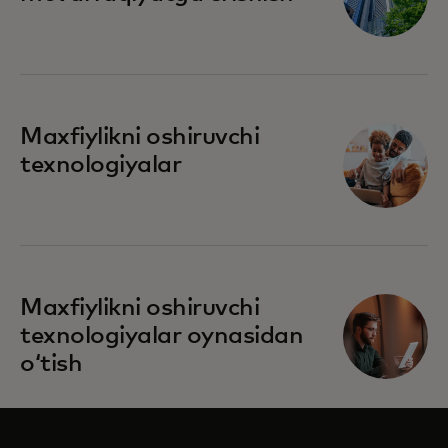
opens in a new tab
Maxfiylikni oshiruvchi
texnologiyalar
opens in a new tab
Maxfiylikni oshiruvchi
texnologiyalar oynasidan
oʻtish