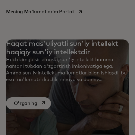
opens in a new tab
Mening Ma'lumotlarim Portali
Faqat mas'uliyatli sun'iy intellekt
haqiqiy sun'iy intellektdir
Hech kimga sir emaski, sun'iy intellekt hamma
narsani tubdan o'zgartirish imkoniyatiga ega.
Ammo sun'iy intellekt ma'lumotlar bilan ishlaydi, bu
esa ma'lumotni kuchli himoya va doimiy
hushyorlikka loyiq noyob birlikka aylantiradi. AI
bo'yicha so'nggi munozaralarimizdan xabardor
bo'ling.
opens in a new tab
O'rganing