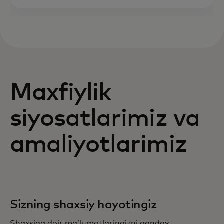
Maxfiylik
siyosatlarimiz va
amaliyotlarimiz
Sizning shaxsiy hayotingiz
Shaxsiga doir maʼlumotlaringizni qanday