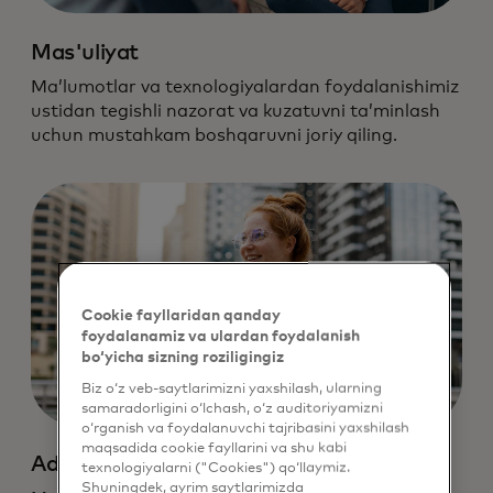
Mas'uliyat
Maʼlumotlar va texnologiyalardan foydalanishimiz
ustidan tegishli nazorat va kuzatuvni taʼminlash
uchun mustahkam boshqaruvni joriy qiling.
Cookie fayllaridan qanday
foydalanamiz va ulardan foydalanish
bo‘yicha sizning roziligingiz
Biz o‘z veb-saytlarimizni yaxshilash, ularning
samaradorligini o‘lchash, o‘z auditoriyamizni
o‘rganish va foydalanuvchi tajribasini yaxshilash
maqsadida cookie fayllarini va shu kabi
Adolat
texnologiyalarni ("Cookies") qo‘llaymiz.
Shuningdek, ayrim saytlarimizda