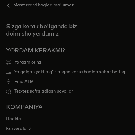
Mastercard haqida ma'lumot
Sizga kerak bo'lganda biz
doim shu yerdamiz
YORDAM KERAKMI?
Yordam oling
Yo'qolgan yoki o'g'irlangan karta haqida xabar bering
Find ATM
Tez-tez so'raladigan savollar
KOMPANIYA
Haqida
opens in a new tab
Karyeralar