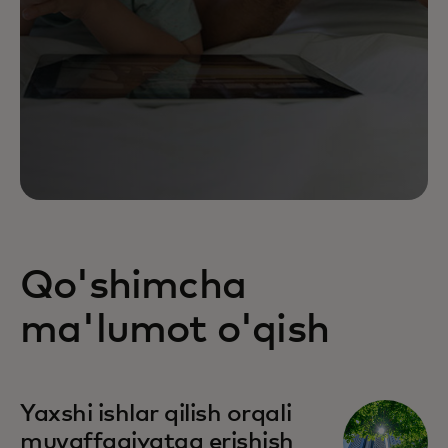
Qo'shimcha
ma'lumot o'qish
Yaxshi ishlar qilish orqali
muvaffaqiyatga erishish