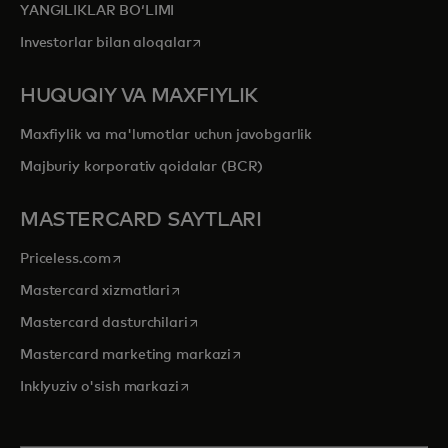
YANGILIKLAR BOʻLIMI
opens in a new tab
Investorlar bilan aloqalar
HUQUQIY VA MAXFIYLIK
Maxfiylik va ma'lumotlar uchun javobgarlik
Majburiy korporativ qoidalar (BCR)
MASTERCARD SAYTLARI
opens in a new tab
Priceless.com
opens in a new tab
Mastercard xizmatlari
opens in a new tab
Mastercard dasturchilari
opens in a new tab
Mastercard marketing markazi
opens in a new tab
Inklyuziv o'sish markazi