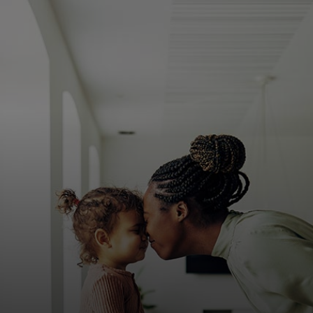
Siz uchun
Biznes uchun
Butun dunyo uchun
Innovatorlar uchun
Yangiliklar va trendlar