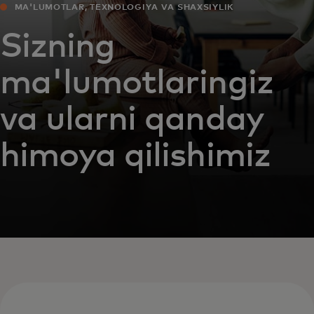
MA'LUMOTLAR, TEXNOLOGIYA VA SHAXSIYLIK
Sizning
ma'lumotlaringiz
va ularni qanday
himoya qilishimiz