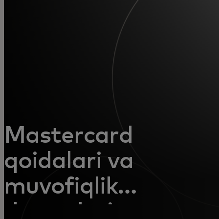
Siz uchun
Biznes uchun
Butun dunyo uchun
Innovatorlar uchun
Mastercard
Yangiliklar va trendlar
qoidalari va
muvofiqlik
dasturlari