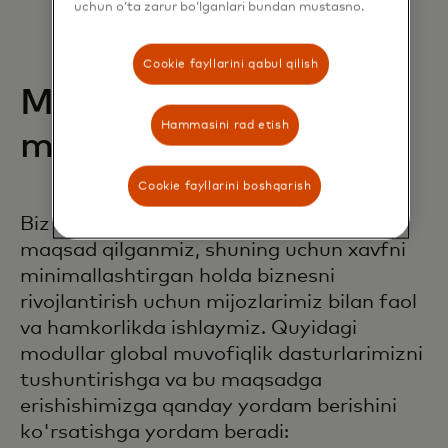
uchun o‘ta zarur bo‘lganlari bundan mustasno.
so'raladigan savollar
Cookie fayllarini qabul qilish
Mijozlar uchun
Hammasini rad etish
muvofiqlik dasturlari
Cookie fayllarini boshqarish
Biz to'lov tizimining yaxlitligini saqlashni
maqsad qilganmiz, shuning uchun xavfni
minimallashtirgan holda biznesni
rivojlantirish uchun mijozlarimiz bilan faol
va hamkorlikda ishlaymiz. Quyidagi
modullar global muvofiqlik dasturlarimizni
tushuntirishga va bu maqsadga
erishishimizga qanday yordam berishini
ko'rsatishga yordam beradi: