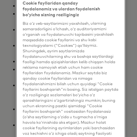
Cookie fayllaridan qanday
Mastercard qoidalari
foydalanamiz va ulardan foydalanish
Xavfsizlik qoidalari va tartiblari –
bo‘yicha sizning roziligingiz
Sotuvchi nashri
Biz o‘z veb-saytlarimizni yaxshilash, ularning
Minimal yoki maksimal tranzaksiya
samaradorligini o‘lchash, o‘z auditoriyamizni
o‘rganish va foydalanuvchi tajribasini yaxshilash
summasini belgilash
maqsadida cookie fayllarini va shu kabi
Tezkor ma'lumotnoma kitobi -
texnologiyalarni ("Cookies") qo‘llaymiz.
Shuningdek, ayrim saytlarimizda
Sotuvchi nashri
foydalanuvchilarning shu va boshqa saytlardagi
Mastercard O'zgartirish qoidalari
faolligi hamda qiziqishlaridan kelib chiqqan holda
reklama namoyish etish uchun ham cookie
To'lovlarni qaytarish uchun oddiy
fayllaridan foydalanamiz. Mazkur saytda biz
qo'llanma
qanday cookie fayllaridan va nimaga
Dinamik valyuta konvertatsiyasi
foydalanishimizni bilish uchun quyidagi "Cookie
fayllarini boshqarish"ni bosing. Siz istalgan paytda
(DCC) ishlash bo'yicha qo'llanma –
o‘z roziligingiz sozlamalari bo‘yicha o‘z
Sotuvchi nashri
qarashlaringizni o‘zgartirishingiz mumkin; buning
uchun ekranning pastki qismidagi "Cookie
Obuna va salbiy opsion to'lov modeli
fayllarini boshqarish" vositasidan foydalanasiz
haqida qisqacha ma'lumot
(o‘sha saytlarning o‘zida u tugmacha o‘rniga
havola ko‘rinishida aks etgan). Mazkur holat
Obuna/takroriy to'lovlar va salbiy
cookie fayllarining ayrimlaridan yoki barchasidan
opsiya to'lovlari sotuvchilari - tez-tez
voz kechishni o‘z ichiga oladi; saytning faoliyati