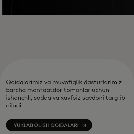
Qoidalarimiz va muvofiqlik dasturlarimiz
barcha manfaatdor tomonlar uchun
ishonchli, sodda va xavfsiz savdoni targ'ib
qiladi
opens in a new tab
YUKLAB OLISH QOIDALARI