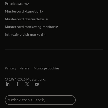
opens in a new tab
Priceless.com
opens in a new tab
Mastercard xizmatlari
opens in a new tab
Mastercard dasturchilari
opens in a new tab
Mastercard marketing markazi
opens in a new tab
Inklyuziv o'sish markazi
Privacy
Terms
Manage cookies
© 1994-2026 Mastercard.
LinkedIn
Facebook
Twitter/X
YouTube
Select
a
country