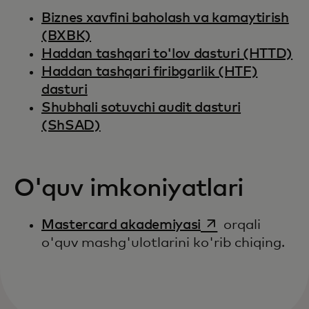
Biznes xavfini baholash va kamaytirish
(BXBK)
Haddan tashqari to'lov dasturi (HTTD)
Haddan tashqari firibgarlik (HTF)
dasturi
Shubhali sotuvchi audit dasturi
(ShSAD)
O'quv imkoniyatlari
opens in a new t
Mastercard akademiyasi
orqali
o'quv mashg'ulotlarini ko'rib chiqing.