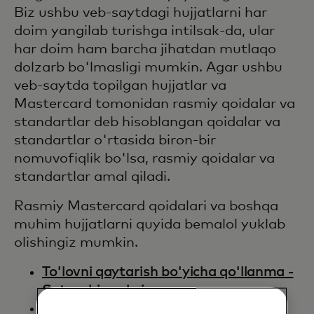
Biz ushbu veb-saytdagi hujjatlarni har
doim yangilab turishga intilsak-da, ular
har doim ham barcha jihatdan mutlaqo
dolzarb bo'lmasligi mumkin. Agar ushbu
veb-saytda topilgan hujjatlar va
Mastercard tomonidan rasmiy qoidalar va
standartlar deb hisoblangan qoidalar va
standartlar o'rtasida biron-bir
nomuvofiqlik bo'lsa, rasmiy qoidalar va
standartlar amal qiladi.
Rasmiy Mastercard qoidalari va boshqa
muhim hujjatlarni quyida bemalol yuklab
olishingiz mumkin.
To'lovni qaytarish bo'yicha qo'llanma -
Sotuvchi nashri
Tranzaksiya qayta ishlash qoidalari