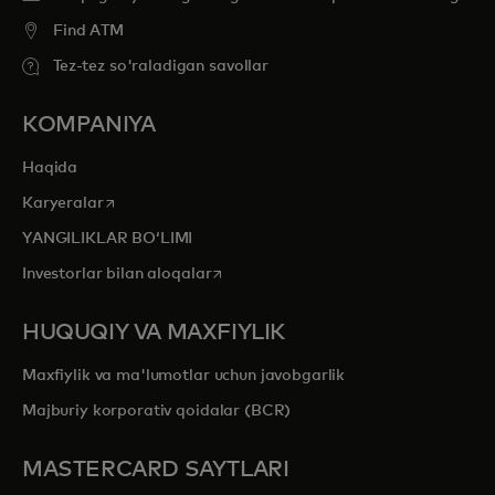
Find ATM
Tez-tez so'raladigan savollar
KOMPANIYA
Haqida
opens in a new tab
Karyeralar
YANGILIKLAR BOʻLIMI
opens in a new tab
Investorlar bilan aloqalar
HUQUQIY VA MAXFIYLIK
Maxfiylik va ma'lumotlar uchun javobgarlik
Majburiy korporativ qoidalar (BCR)
MASTERCARD SAYTLARI