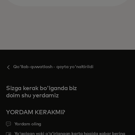
Qo'llab-quvvatlash - qayta yo'naltirildi
Sizga kerak bo'lganda biz
doim shu yerdamiz
YORDAM KERAKMI?
Yordam oling
Yo'qolgan yoki o'g'irlangan karta haqida xabar bering