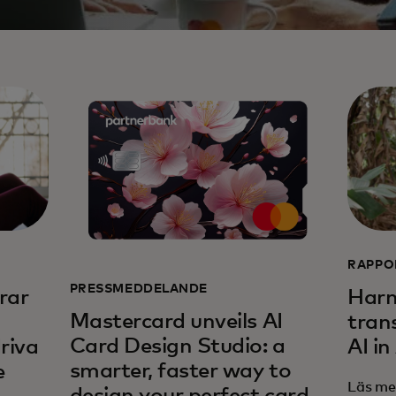
RAPPO
PRESSMEDDELANDE
rar
Harn
Mastercard unveils AI
tran
Card Design Studio: a
riva
AI in
smarter, faster way to
e
Läs me