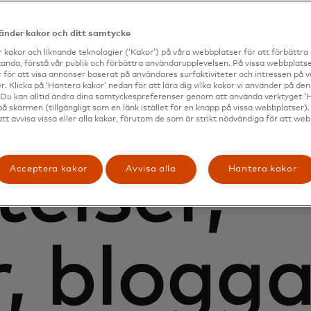
vänder kakor och ditt samtycke
 kakor och liknande teknologier (‘Kakor’) på våra webbplatser för att förbättr
anda, förstå vår publik och förbättra användarupplevelsen. På vissa webbplatse
 för att visa annonser baserat på användares surfaktiviteter och intressen på 
. Klicka på ‘Hantera kakor’ nedan för att lära dig vilka kakor vi använder på d
 Du kan alltid ändra dina samtyckespreferenser genom att använda verktyget ‘
på skärmen (tillgängligt som en länk istället för en knapp på vissa webbplatser)
att avvisa vissa eller alla kakor, förutom de som är strikt nödvändiga för att we
elser,
Acceptera kakor
Avvisa alla
Hantera kakor
r, blogga