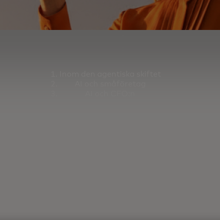
Inom den agentiska skiftet
AI och småföretag
AI och CFO:n