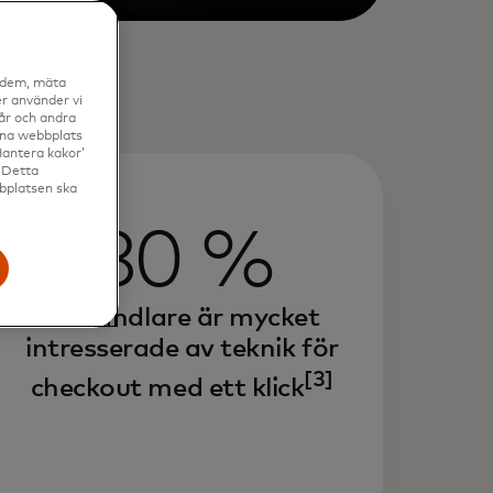
a dem, mäta
r använder vi
vår och andra
enna webbplats
Hantera kakor’
. Detta
bbplatsen ska
80 %
av handlare är mycket
intresserade av teknik för
[3]
checkout med ett klick