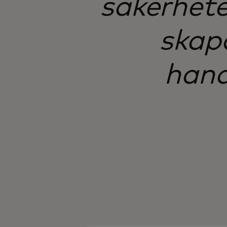
säkerhete
skap
hand