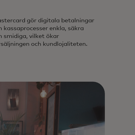
stercard gör digitala betalningar
h kassaprocesser enkla, säkra
h smidiga, vilket ökar
rsäljningen och kundlojaliteten.