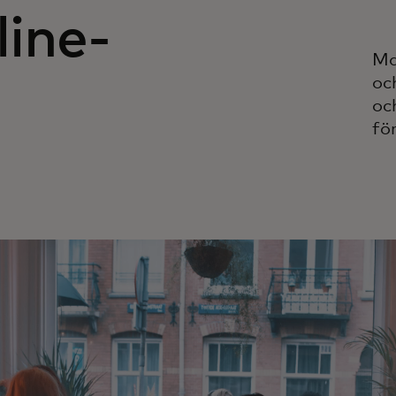
ine-
Ma
oc
oc
fö