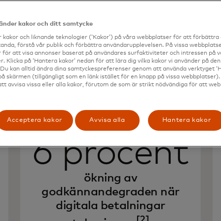
vänder kakor och ditt samtycke
 kakor och liknande teknologier (‘Kakor’) på våra webbplatser för att förbättr
anda, förstå vår publik och förbättra användarupplevelsen. På vissa webbplatse
 för att visa annonser baserat på användares surfaktiviteter och intressen på 
. Klicka på ‘Hantera kakor’ nedan för att lära dig vilka kakor vi använder på d
 Du kan alltid ändra dina samtyckespreferenser genom att använda verktyget ‘
på skärmen (tillgängligt som en länk istället för en knapp på vissa webbplatser)
att avvisa vissa eller alla kakor, förutom de som är strikt nödvändiga för att we
3–
Acceptera kakor
Avvisa alla
Hantera kakor
6 procent
ökning av
godkännandegraden när
digitala betalningar
[2]