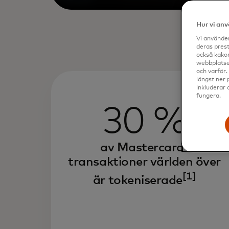
Hur vi an
Vi använder
deras prest
också kakor
webbplatser
och varför.
längst ner 
inkluderar 
fungera.
30 %
av Mastercard-
transaktioner världen över
[1]
är tokeniserade