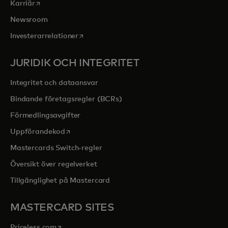
opens in a new tab
Karriär
Newsroom
opens in a new tab
Investerarrelationer
JURIDIK OCH INTEGRITET
Integritet och dataansvar
Bindande företagsregler (BCRs)
Förmedlingsavgifter
opens in a new tab
Uppförandekod
Mastercards Switch-regler
Översikt över regelverket
Tillgänglighet på Mastercard
MASTERCARD SITES
opens in a new tab
Priceless.com