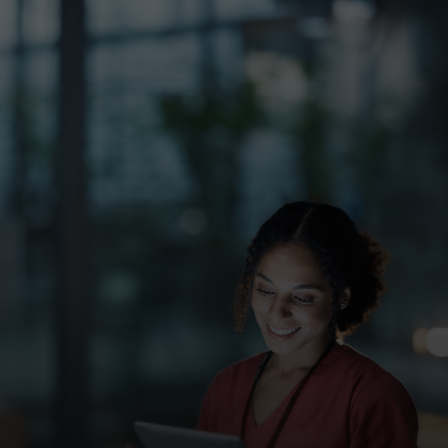
För er
För företag
För världen
För innovatörer
Nyheter och trender