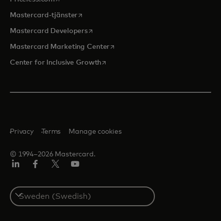
opens in a new tab
Mastercard-tjänster
opens in a new tab
Mastercard Developers
opens in a new tab
Mastercard Marketing Center
opens in a new tab
Center for Inclusive Growth
Privacy
Terms
Manage cookies
© 1994–2026 Mastercard.
Linkedin
Facebook
Twitter/X
Youtube
Select
a
country