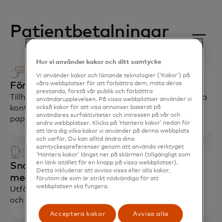
Patientbetalningar
Hur vi använder kakor och ditt samtycke
Vi använder kakor och liknande teknologier (‘Kakor’) på
Förenkla utbetalningar till anställda
våra webbplatser för att förbättra dem, mäta deras
prestanda, förstå vår publik och förbättra
Tillhandahåll medarbetarkort för skatteförmånliga
användarupplevelsen. På vissa webbplatser använder vi
konton för att effektivisera ersättning, minska
också kakor för att visa annonser baserat på
användares surfaktiviteter och intressen på vår och
pappersarbete och uppmuntra registrering.
andra webbplatser. Klicka på ‘Hantera kakor’ nedan för
att lära dig vilka kakor vi använder på denna webbplats
och varför. Du kan alltid ändra dina
samtyckespreferenser genom att använda verktyget
‘Hantera kakor’ längst ner på skärmen (tillgängligt som
en länk istället för en knapp på vissa webbplatser).
Snabb återbetalning till patienter och
Detta inkluderar att avvisa vissa eller alla kakor,
medlemmar
förutom de som är strikt nödvändiga för att
webbplatsen ska fungera.
Utfärda försäkringsersättningar, återbetalningar
och andra utbetalningar i nära realtid.
Acceptera kakor
Avvisa alla