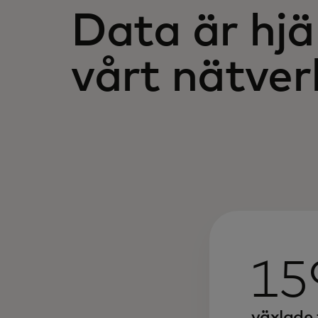
Data är hjä
vårt nätver
15
växlade 