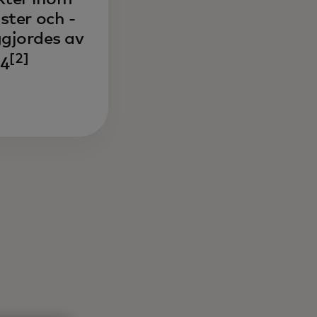
ster och -
ggjordes av
[2]
24