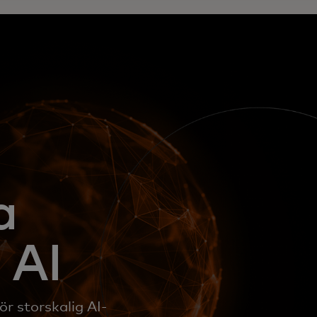
a
 AI
r storskalig AI-