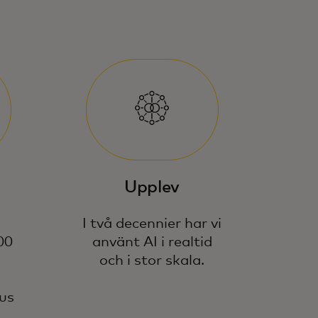
Upplev
I två decennier har vi
00
använt AI i realtid
och i stor skala.
us