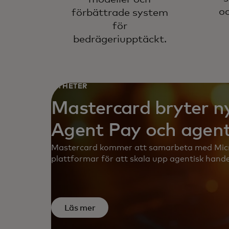
oc
förbättrade system
för
bedrägeriupptäckt.
NYHETER
Mastercard bryter 
Agent Pay och agent
Mastercard kommer att samarbeta med Micr
plattformar för att skala upp agentisk hande
Läs mer