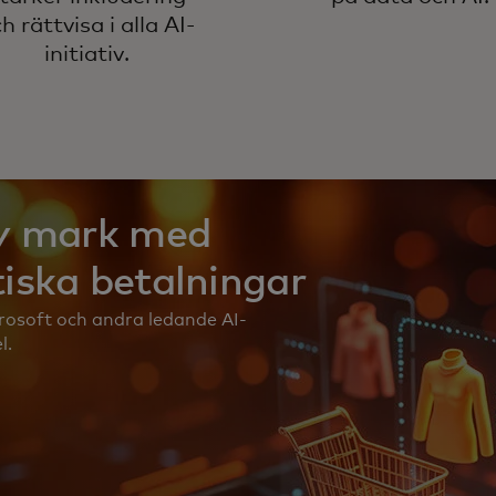
h rättvisa i alla AI-
initiativ.
ny mark med
iska betalningar
osoft och andra ledande AI-
l.