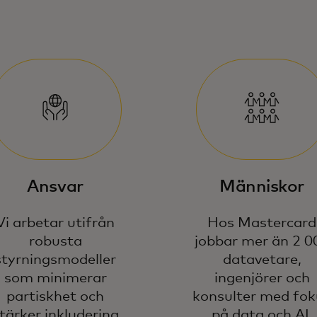
Ansvar
Människor
Vi arbetar utifrån
Hos Mastercard
robusta
jobbar mer än 2 0
styrningsmodeller
datavetare,
som minimerar
ingenjörer och
partiskhet och
konsulter med fok
tärker inkludering
på data och AI.