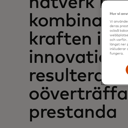
nätverk i
kombinati
Hur vi an
Vi använder
deras prest
också kakor
kraften i vå
webbplatser
och varför.
längst ner 
inkluderar 
innovation
fungera.
resulterar i
oöverträff
prestanda