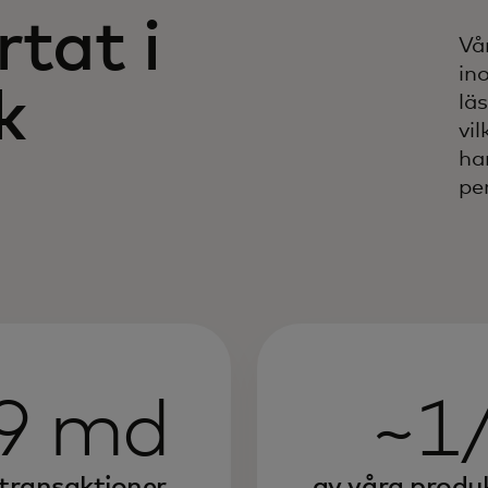
rtat i
Vå
in
k
lä
vil
ha
pe
9 md
~1
transaktioner
av våra produ