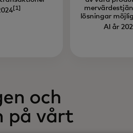
mervärdestjän
[1]
2024
lösningar möjli
AI år 20
en och
 på vårt