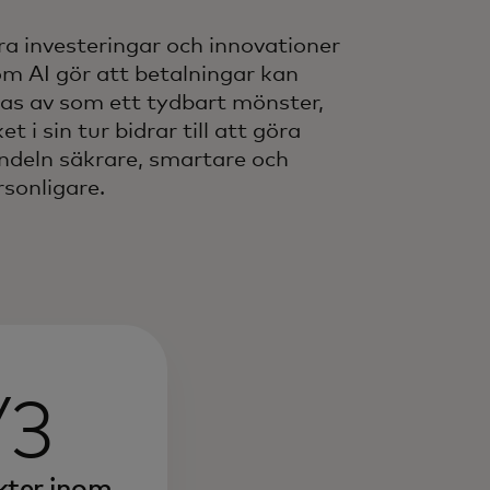
ra investeringar och innovationer
om AI gör att betalningar kan
sas av som ett tydbart mönster,
ket i sin tur bidrar till att göra
ndeln säkrare, smartare och
rsonligare.
/3
kter inom