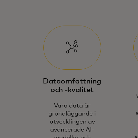
Dataomfattning
och -kvalitet
Våra data är
grundläggande i
utvecklingen av
avancerade AI-
s
modeller och