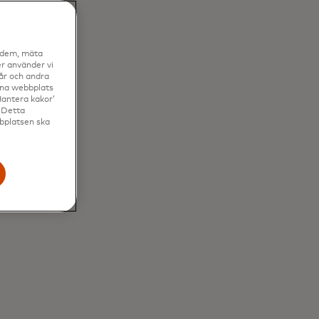
a dem, mäta
r använder vi
vår och andra
enna webbplats
Hantera kakor’
. Detta
bbplatsen ska