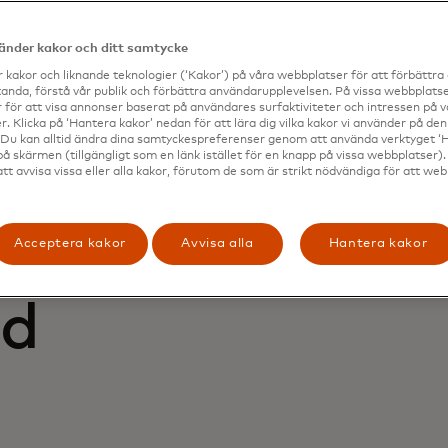
on med
vänder kakor och ditt samtycke
 kakor och liknande teknologier (‘Kakor’) på våra webbplatser för att förbättr
anda, förstå vår publik och förbättra användarupplevelsen. På vissa webbplatse
 för att visa annonser baserat på användares surfaktiviteter och intressen på 
ra
. Klicka på ‘Hantera kakor’ nedan för att lära dig vilka kakor vi använder på d
 Du kan alltid ändra dina samtyckespreferenser genom att använda verktyget ‘
på skärmen (tillgängligt som en länk istället för en knapp på vissa webbplatser)
att avvisa vissa eller alla kakor, förutom de som är strikt nödvändiga för att we
er
 en
Acceptera kakor
Avvisa alla
Hantera kakor
ad