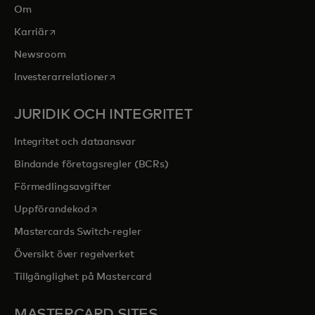
Om
opens in a new tab
Karriär
Newsroom
opens in a new tab
Investerarrelationer
JURIDIK OCH INTEGRITET
Integritet och dataansvar
Bindande företagsregler (BCRs)
Förmedlingsavgifter
opens in a new tab
Uppförandekod
Mastercards Switch-regler
Översikt över regelverket
Tillgänglighet på Mastercard
MASTERCARD SITES