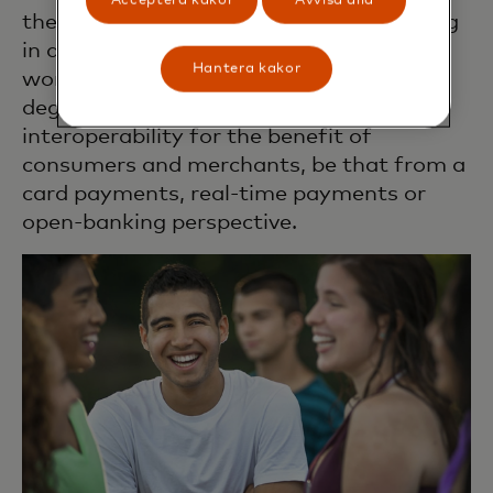
Acceptera kakor
Avvisa alla
the payments ecosystem by participating
in all the relevant industry groups that
Hantera kakor
work towards achieving the necessary
degree of standardization and
interoperability for the benefit of
consumers and merchants, be that from a
card payments, real-time payments or
open-banking perspective.