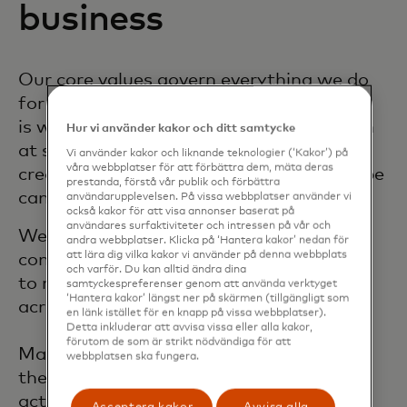
business
Our core values govern everything we do
for our cardholders and partners. Europe
is where we are able to deliver innovation
Hur vi använder kakor och ditt samtycke
at scale, fastest. Mastercard technology
Vi använder kakor och liknande teknologier (‘Kakor’) på
våra webbplatser för att förbättra dem, mäta deras
creates confidence in payments so Europe
prestanda, förstå vår publik och förbättra
can thrive.
användarupplevelsen. På vissa webbplatser använder vi
också kakor för att visa annonser baserat på
användares surfaktiviteter och intressen på vår och
We are part of the fabric of Europe, fully
andra webbplatser. Klicka på ‘Hantera kakor’ nedan för
att lära dig vilka kakor vi använder på denna webbplats
committed to its success and are helping
och varför. Du kan alltid ändra dina
to realise European values – here and
samtyckespreferenser genom att använda verktyget
‘Hantera kakor’ längst ner på skärmen (tillgängligt som
across the world.
en länk istället för en knapp på vissa webbplatser).
Detta inkluderar att avvisa vissa eller alla kakor,
förutom de som är strikt nödvändiga för att
Mastercard Europe is fully committed to
webbplatsen ska fungera.
the success of the SEPA vision. We
actively engage with the stakeholders of