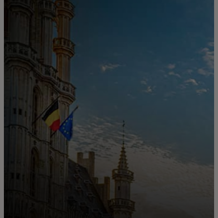
För er
För företag
För världen
För innovatörer
Nyheter och trender