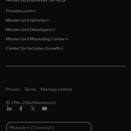
opens in a new tab
Priceless.com
opens in a new tab
Mastercard-tjänster
opens in a new tab
Mastercard Developers
opens in a new tab
Mastercard Marketing Center
opens in a new tab
Center for Inclusive Growth
Privacy
Terms
Manage cookies
© 1994–2026 Mastercard.
Linkedin
Facebook
Twitter/X
Youtube
Select
a