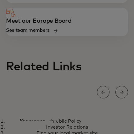
Meet our Europe Board
See team members
Related Links
Public Policy
Know more
Public Policy
Investor Relations
Find your local market site