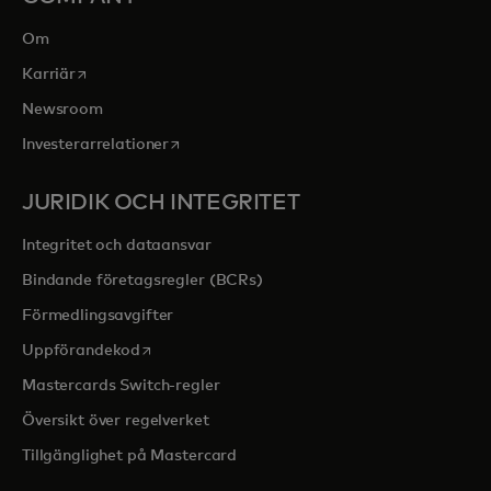
Om
opens in a new tab
Karriär
Newsroom
opens in a new tab
Investerarrelationer
JURIDIK OCH INTEGRITET
Integritet och dataansvar
Bindande företagsregler (BCRs)
Förmedlingsavgifter
opens in a new tab
Uppförandekod
Mastercards Switch-regler
Översikt över regelverket
Tillgänglighet på Mastercard