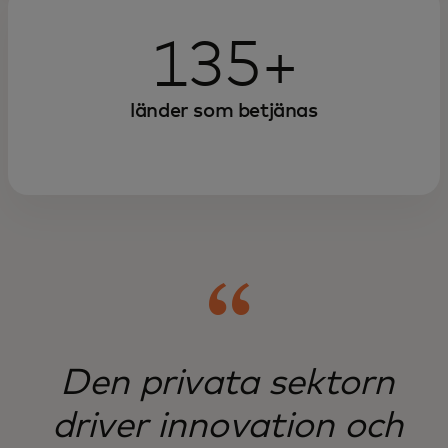
tjänster och användning av
proprietära datainsikter kan göra
135+
myndigheter mer effektiva.
länder som betjänas
Den privata sektorn
driver innovation och