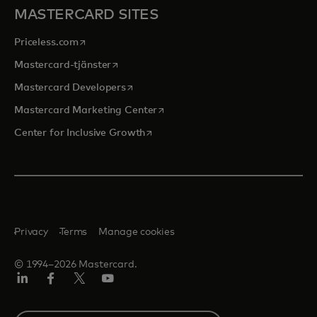
MASTERCARD SITES
opens in a new tab
Priceless.com
opens in a new tab
Mastercard-tjänster
opens in a new tab
Mastercard Developers
opens in a new tab
Mastercard Marketing Center
opens in a new tab
Center for Inclusive Growth
Privacy
Terms
Manage cookies
© 1994–2026 Mastercard.
Linkedin
Facebook
Twitter/X
Youtube
Select