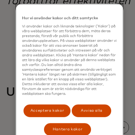
förbättrar effektiviteten
och höjer säkerheten.
Hur vi använder kakor och ditt samtycke
Vi använder kakor och liknande teknologier (‘Kakor’) på
våra webbplatser för att förbättra dem, mäta deras
prestanda, förstå vår publik och förbättra
Nick McDonald
användarupplevelsen. På vissa webbplatser använder vi
NEPO, United Kingdom
också kakor för att visa annonser baserat på
användares surfaktiviteter och intressen på vår och
andra webbplatser. Klicka på ‘Hantera kakor’ nedan för
att lära dig vilka kakor vi använder på denna webbplats
och varför. Du kan alltid ändra dina
samtyckespreferenser genom att använda verktyget
‘Hantera kakor’ längst ner på skärmen (tillgängligt som
en länk istället för en knapp på vissa webbplatser).
Detta inkluderar att avvisa vissa eller alla kakor,
Utvalda resurser
förutom de som är strikt nödvändiga för att
webbplatsen ska fungera.
Acceptera kakor
Avvisa alla
Hantera kakor