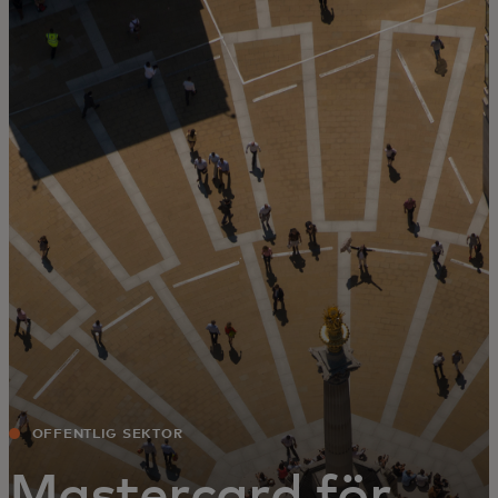
För er
För företag
För världen
För innovatörer
Nyheter och trender
OFFENTLIG SEKTOR
Mastercard för