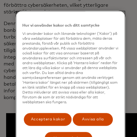
förbättra cybersäkerheten, vilket ytterligare
stärker förtroendet.
Denna senaste förbättring, som utnyttjar
Hur vi använder kakor och ditt samtycke
banbrytande generativa AI-tekniker,
Vi använder kakor och liknande teknologier (‘Kakor’) på
turboladdar Mastercards utbud av
våra webbplatser för att förbättra dem, mäta deras
säkerhetslösningar. Cyber Secure,
prestanda, förstå vår publik och förbättra
användarupplevelsen. På vissa webbplatser använder vi
tillgängligt sedan 2020, använder
också kakor för att visa annonser baserat på
integrerad teknik för att skapa en baslinje
användares surfaktiviteter och intressen på vår och
andra webbplatser. Klicka på ‘Hantera kakor’ nedan för
med transparent
att lära dig vilka kakor vi använder på denna webbplats
cybersäkerhetsinformation om bankers och
och varför. Du kan alltid ändra dina
handlares onlineprofiler i
samtyckespreferenser genom att använda verktyget
‘Hantera kakor’ längst ner på skärmen (tillgängligt som
betalningsekosystemet, inklusive
en länk istället för en knapp på vissa webbplatser).
information om misstänkt
Detta inkluderar att avvisa vissa eller alla kakor,
komprometterade kort.
förutom de som är strikt nödvändiga för att
webbplatsen ska fungera.
Acceptera kakor
Avvisa alla