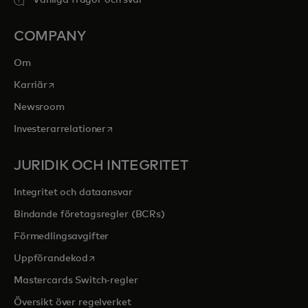
Vanliga frågor och svar
COMPANY
Om
opens in a new tab
Karriär
Newsroom
opens in a new tab
Investerarrelationer
JURIDIK OCH INTEGRITET
Integritet och dataansvar
Bindande företagsregler (BCRs)
Förmedlingsavgifter
opens in a new tab
Uppförandekod
Mastercards Switch-regler
Översikt över regelverket