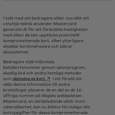
I takt med att bedragare söker nya sätt att
utnyttja teknik använder Mastercard
generativ AI för att fördubbla hastigheten
med vilken de kan upptäcka potentiellt
komprometterade kort, vilket ytterligare
skyddar kortinnehavare och säkrar
ekosystemet.
Bedragare stjäl miljontals
betalkortsnummer genom spionprogram,
skadlig kod och andra hemliga metoder
opens in a new tab
som
skimning av kort.
I ett försök att
sälja denna information till andra
brottslingar placerar de en del av de 16-
siffriga numren på illegala webbplatser.
Mastercard, en världsledande aktör inom
cybersäkerhet, kan nu bättre förutsäga alla
kortuppgifter för dessa komprometterade