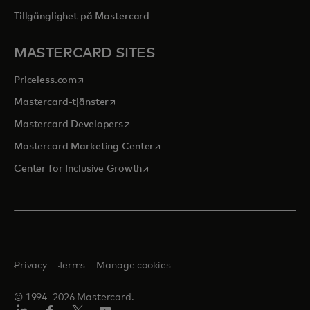
Tillgänglighet på Mastercard
MASTERCARD SITES
opens in a new tab
Priceless.com
opens in a new tab
Mastercard-tjänster
opens in a new tab
Mastercard Developers
opens in a new tab
Mastercard Marketing Center
opens in a new tab
Center for Inclusive Growth
Privacy
Terms
Manage cookies
© 1994–2026 Mastercard.