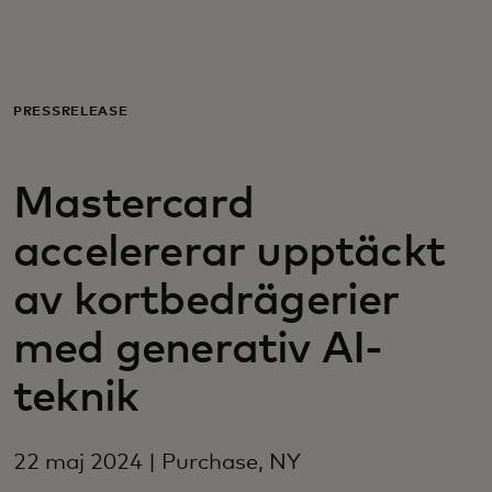
För er
För företag
PRESSRELEASE
För världen
Mastercard
accelererar upptäckt
För innovatörer
av kortbedrägerier
Nyheter och trender
med generativ AI-
teknik
22 maj 2024 | Purchase, NY