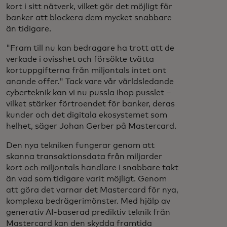
kort i sitt nätverk, vilket gör det möjligt för
banker att blockera dem mycket snabbare
än tidigare.
"Fram till nu kan bedragare ha trott att de
verkade i ovisshet och försökte tvätta
kortuppgifterna från miljontals intet ont
anande offer." Tack vare vår världsledande
cyberteknik kan vi nu pussla ihop pusslet –
vilket stärker förtroendet för banker, deras
kunder och det digitala ekosystemet som
helhet, säger Johan Gerber på Mastercard.
Den nya tekniken fungerar genom att
skanna transaktionsdata från miljarder
kort och miljontals handlare i snabbare takt
än vad som tidigare varit möjligt. Genom
att göra det varnar det Mastercard för nya,
komplexa bedrägerimönster. Med hjälp av
generativ AI-baserad prediktiv teknik från
Mastercard kan den skydda framtida