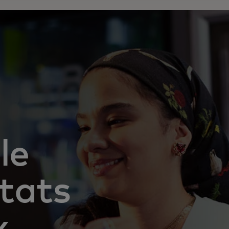
le
ltats
x