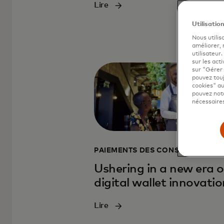
Lire
Utilisatio
Nous utilis
améliorer,
utilisateur
sur les acti
sur "Gérer 
pouvez touj
cookies" au
pouvez nota
nécessaires
PAIEMENTS DES CONSOMMATEUR
Ushering in a new era o
digital wallet innovati
Lire