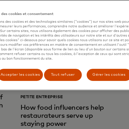
believers struggling to be
heard
n des cookies et consentement
ons des cookies et des technologies similaires ("cookies") sur nos sites web pour
Lire
 mesurer leurs performances, comprendre notre audience et améliorer l'expéri
. Sur certains sites, nous utilisons également des cookies pour afficher des publi
vités de navigation et les intérêts des utilisateurs sur notre site et sur d'autres 
ACTI
les cookies" ci-dessous pour savoir quels cookies nous utilisons sur ce site et p
ours modifier vos préférences en matière de consentement en utilisant l'outil 
Lire
 bas de l'écran (disponible sous forme de lien au lieu d'un bouton sur certains s
mment refuser certains ou tous les cookies, à l'exception de ceux qui sont str
 au bon fonctionnement du site.
Lire
Accepter les cookies
Tout refuser
Gérer les cookies
S
f
PETITE ENTREPRISE
on
How food influencers help
restaurateurs serve up
staying power