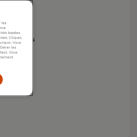
 les
ence
cités basées
sites. Cliquez
FS NUMÉRIQUES
ourquoi. Vous
"Gérer les
ites). Vous
ictement