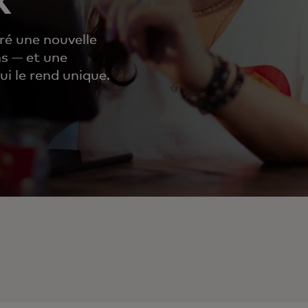
iré une nouvelle
ns — et une
i le rend unique.