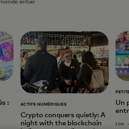
 monde entier
PETIT
s :
Un 
ACTIFS NUMÉRIQUES
entr
Crypto conquers quietly: A
night with the blockchain
Lire