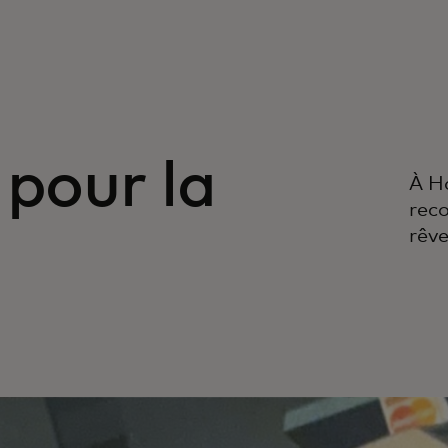
 pour la
À H
reco
rêve