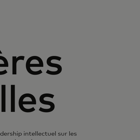
ères
lles
ership intellectuel sur les