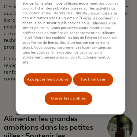
Sur certains sites, nous utilisons également des cookies
Ces informations offrent aux institutions financières,
pour afficher des publicités basées sur les activités de
aux collectivités locales, aux organisations à but non
navigation et les intérêts des utilisateurs sur notre site
et sur d'autres sites. Cliquez sur "Gérer les cookies" ci-
lucratif et aux organisations communautaires des
dessous pour savoir quels cookies nous utilisons sur ce
possibilités d'action pour collaborer avec les
site et pourquoi. Vous pouvez toujours modifier vos
entrepreneurs ruraux et les aider à adopter la
préférences en matière de consentement en utilisant
l'outil "Gérer les cookies" au bas de l'écran (disponible
technologie, à renforcer leur santé financière et à
sous forme de lien au lieu d'un bouton sur certains
prospérer dans l'économie d'aujourd'hui.
sites). Vous pouvez notamment refuser certains ou
tous les cookies, à l'exception de ceux qui sont
strictement nécessaires au bon fonctionnement du
Consultez le livre blanc dans son intégralité et
site.
rejoignez-nous dans l'élaboration de solutions qui
renforcent les entrepreneurs ruraux et les
communautés qu'ils servent.
Accepter les cookies
Tout refuser
Gérer les cookies
Alimenter les grandes
ambitions dans les petites
villes : Soutenir les