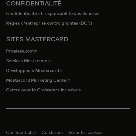
CONFIDENTIALITÉ
Confidentialité et responsabilité des données
Règles d'entreprise contraignantes (BCR)
SITES MASTERCARD
s’ouvre dans un nouvel onglet
Priceless.com
s’ouvre dans un nouvel onglet
Services Mastercard
s’ouvre dans un nouvel onglet
Développeurs Mastercard
s’ouvre dans un nouvel onglet
Mastercard Marketing Center
s’ouvre dans un nouvel ongle
Centre pour la Croissance Inclusive
Confidentialité
Conditions
Gérer les cookies