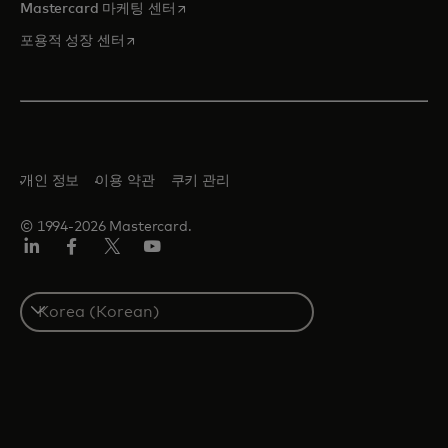
새 탭에서 열림
Mastercard 마케팅 센터
새 탭에서 열림
포용적 성장 센터
개인 정보
이용 약관
쿠키 관리
© 1994-2026 Mastercard.
Lin
Fa
트
유
ked
ceb
위
튜
In
ook
터/
브
S
X
e
l
e
c
t
a
c
o
u