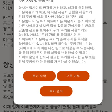
쿠키 사용 및 동의 안내
있는 마스터 가맹점 또는 기록 솔루션 등 다른 솔루션의
당사는 웹사이트 환경을 개선하고, 성과를 측정하며,
역할이 여전히 남아 있음을 의미합니다.
이용자를 이해하고, 더 나은 사용자 경험을 제공하기
위해 쿠키 및 이와 유사한 기술(이하 '쿠키')을
카드 대 계좌 솔루션은 구매자가 카드 거래를 시작하여
사용합니다. 일부 사이트에서는 이용자가 본 사이트 및
공급자에게 은행 송금으로 원활하게 전환할 수 있는 또 다른
다른 사이트에서 보인 탐색 활동과 관심사를 기반으로
경로를 제공합니다. 이를 통해 구매자는 카드 결제의 운전
맞춤형 광고를 보여주기 위해 쿠키를 사용하기도
자본 혜택을 누릴 수 있을 뿐만 아니라 공급업체는 기존
합니다. 아래의 '쿠키 관리'를 클릭하시면 본
사이트에서 사용하는 쿠키의 종류와 사용 목적을
미수금 프로세스를 변경할 필요 없이 은행 계좌로 직접
확인하실 수 있습니다. 화면 하단의 '쿠키 관리' 기능
자금을 수령할 수 있습니다.
(사이트에 따라 버튼 대신 링크로 제공될 수 있습니다)
을 통해 언제든지 동의 설정을 변경하실 수 있으며,
사이트 운영에 반드시 필요한 쿠키를 제외한 일부 또는
전체 쿠키에 대한 동의를 거부하실 수 있습니다.
향상된 국경 간 결제
글로벌 공급망이 계속해서 확장됨에 따라 국경 간 결제의
쿠키 수락
모두 거부
중요성이 점점 더 커지고 있습니다. 설문조사에 참여한 화물
및 물류 기업 중 36%(% )가 다중 통화 결제 지원을 결제
쿠키 관리
프로세스에 가장 도움이 되는 상위 3가지 기능 중 하나로
꼽았습니다.
이제 업계 이해관계자들은 금융기관 및 결제 플랫폼과