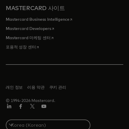
MASTERCARD 사이트
새 탭에서 열림
Mastercard Business Intelligence
새 탭에서 열림
Mastercard Developers
새 탭에서 열림
Mastercard 마케팅 센터
새 탭에서 열림
포용적 성장 센터
개인 정보
이용 약관
쿠키 관리
© 1994-2026 Mastercard.
Lin
Fa
트
유
ked
ceb
위
튜
In
ook
터/
브
S
X
e