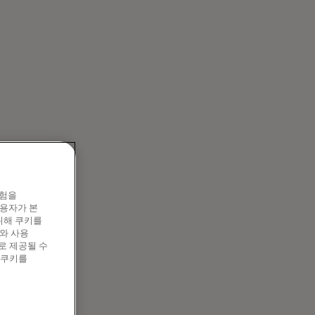
ervices
경험을
이용자가 본
위해 쿠키를
Mastercard
와 사용
대해 알아보세요
로 제공될 수
 쿠키를