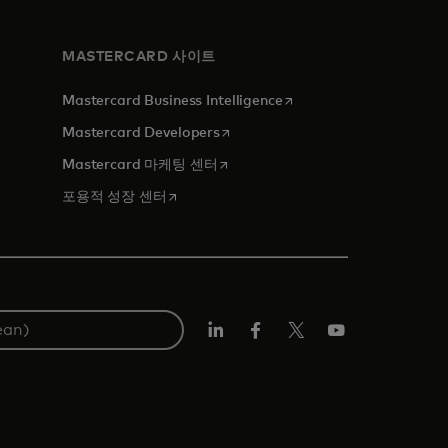
MASTERCARD 사이트
새 탭에서 열림
Mastercard Business Intelligence
새 탭에서 열림
Mastercard Developers
새 탭에서 열림
Mastercard 마케팅 센터
새 탭에서 열림
포용적 성장 센터
Lin
Fa
트
유
ked
ceb
위
튜
In
ook
터/
브
X