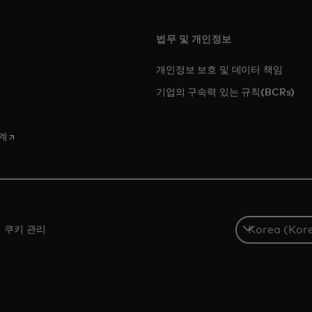
법무 및 개인정보
개인정보 보호 및 데이터 책임
에서 열림
기업의 구속력 있는 규칙(BCRs)
 탭에서 열림
새 탭에서 열림
계
S
쿠키 관리
e
l
e
c
t
a
c
o