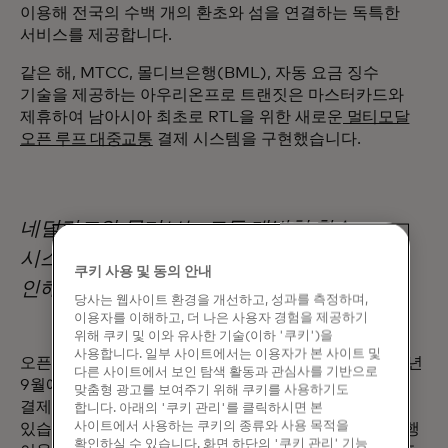
이용해 전국의 수백 개의 환초와 섬을 연결하는 독특한
서비스를 제공합니다.
같은 해, MTCC, 몰디브은행(BML), 자동 요금 징수
기술을 제공하는 아우리온프로 트랜짓은 마스터카드와
제휴하여 남아시아 최초로 RTL을 위한 새로운
멀티모달
오픈 루프 대중교통
결제 시스템을 구현했습니다.
네덜란드와 몰디브는 모두 개방형 환승
시스템을 도입했지만, 사회 경제적 요인으로
쿠키 사용 및 동의 안내
인해 두 가지 구현 방식이 달랐습니다.
당사는 웹사이트 환경을 개선하고, 성과를 측정하며,
이용자를 이해하고, 더 나은 사용자 경험을 제공하기
위해 쿠키 및 이와 유사한 기술(이하 '쿠키')을
사용합니다. 일부 사이트에서는 이용자가 본 사이트 및
오픈 루프 시스템은
2021년 9월에
출시되었으며, 2022년
다른 사이트에서 보인 탐색 활동과 관심사를 기반으로
9월에는 QR코드 발권 옵션, 2023년 1월에는 비접촉식
맞춤형 광고를 보여주기 위해 쿠키를 사용하기도
결제, 공동 브랜드 RTL 선불카드 출시가 예정되어
합니다. 아래의 '쿠키 관리'를 클릭하시면 본
사이트에서 사용하는 쿠키의 종류와 사용 목적을
있습니다. 선불카드는 특히 은행 거래가 없는 고객과 은행
확인하실 수 있습니다. 화면 하단의 '쿠키 관리' 기능