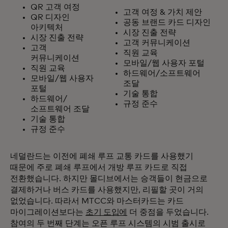
QR 고객 여정
고객 여정 & 가치 제안
QR 디자인
공동 브랜드 카드 디자인
아키텍처
시장 진출 전략
시장 진출 전략
고객 커뮤니케이션
고객
직원 교육
커뮤니케이션
모바일/웹 사용자 포털
직원 교육
하드웨어/소프트웨어
모바일/웹 사용자
조달
포털
기술 통합
하드웨어/
규정 준수
소프트웨어 조달
기술 통합
규정 준수
네덜란드는 이전에 폐쇄 루프 교통 카드를 사용했기
때문에 주로 폐쇄 루프에서 개방 루프 카드로 직접
전환했습니다. 하지만 몰디브에서는 승객들이 현금으로
결제하거나 버스 카드를 사용했지만, 리필할 곳이 거의
없었습니다. 따라서 MTCC와 마스터카드는 카드
마이그레이션보다는
초기 도입에
더 중점을 두었습니다.
참여의 두 번째 단계는 오픈 루프 시스템의 시범 출시로