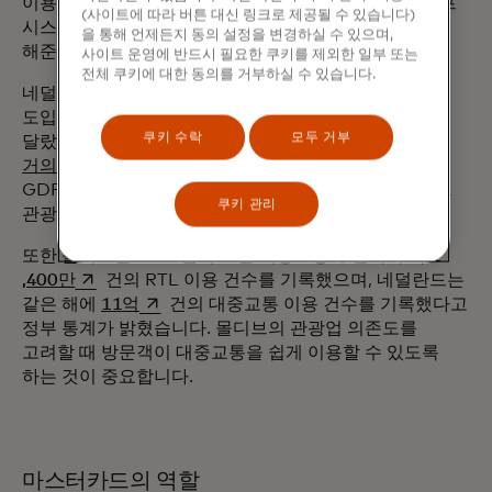
이용이 어려운 고객에게 금융 포용을 촉진하여 오픈 루프
(사이트에 따라 버튼 대신 링크로 제공될 수 있습니다)
시스템으로 전환하더라도 대중교통을 이용할 수 있게
을 통해 언제든지 동의 설정을 변경하실 수 있으며,
해준다는 점에서 유용합니다.
사이트 운영에 반드시 필요한 쿠키를 제외한 일부 또는
전체 쿠키에 대한 동의를 거부하실 수 있습니다.
네덜란드와 몰디브는 모두 개방형 환승 시스템을
도입했지만, 사회경제적 요인으로 인해 시행 방식이
쿠키 수락
모두 거부
달랐습니다. 미국 국무부 통계에 따르면 몰디브 GDP의
새 탭에서 열림
거의 3분의
1이 관광업에서 나오는 반면, 네덜란드
새 탭에서 열림
GDP의
4% 미만은
관광업에서 나온다고 세계여행 &
쿠키 관리
관광위원회에서 밝혔습니다.
또한 몰디브는 2023년에 모든 대중교통 수단에서 약 1
새 탭에서 열림
,400만
건의 RTL 이용 건수를 기록했으며, 네덜란드는
새 탭에서 열림
같은 해에
11억
건의 대중교통 이용 건수를 기록했다고
정부 통계가 밝혔습니다. 몰디브의 관광업 의존도를
고려할 때 방문객이 대중교통을 쉽게 이용할 수 있도록
하는 것이 중요합니다.
마스터카드의 역할