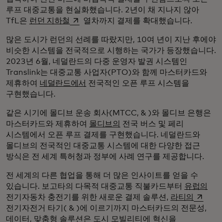
루프 대중교통을 현실화했습니다. 2년이 채 지나지 않아
새 탭에서 열림
TfL은
런던 지하철
열차까지 결제를 확대했습니다.
많은 도시가 런던의 선례를 따랐지만, 10여 년이 지난 후에야
비슷한 시스템을 전국적으로 시행하는 국가가 등장했습니다.
2023년 6월, 네덜란드의 다중 운영자 발권 시스템인
Translink는 대중교통 사업자(PTO)와 함께 마스터카드와
제휴하여
네덜란드에서
전국적인 오픈 루프 시스템을
구현했습니다.
같은 시기에 몰디브 운송 회사(MTCC, & )와 몰디브 은행은
마스터카드와 제휴하여
몰디브의
전국 버스 및 페리
시스템에서 오픈 루프 결제를 구현했습니다. 네덜란드와
몰디브의 전국적인 대중교통 시스템에 대한 다양한 접근
방식은 전 세계 특허청과 정부에 사례 연구를 제공합니다.
전 세계의 다른 협업을 통해 더 많은 인사이트를 얻을 수
있습니다. 보고타의 다목적 대중교통 직불카드부터
유럽의
새 탭에
전기자동차 충전기를 위한 새로운 결제 솔루션,
라티의
전기자전거 타기( & )에 이르기까지 마스터카드의 전문성,
데이터, 맞춤형 솔루션은 도시 모빌리티에 혁신을