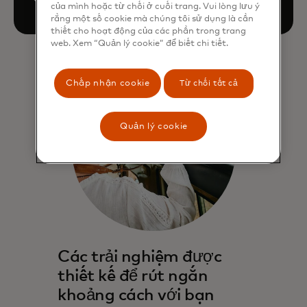
của mình hoặc từ chối ở cuối trang. Vui lòng lưu ý
rằng một số cookie mà chúng tôi sử dụng là cần
thiết cho hoạt động của các phần trong trang
web. Xem “Quản lý cookie” để biết chi tiết.
Chấp nhận cookie
Từ chối tất cả
Quản lý cookie
Các trải nghiệm được
thiết kế để rút ngắn
khoảng cách với bạn