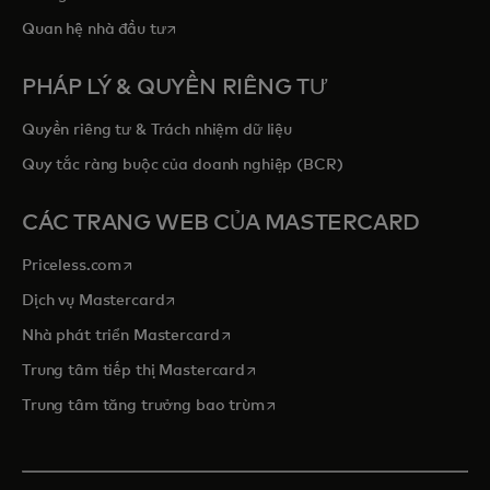
opens in a new tab
Quan hệ nhà đầu tư
PHÁP LÝ & QUYỀN RIÊNG TƯ
Quyền riêng tư & Trách nhiệm dữ liệu
Quy tắc ràng buộc của doanh nghiệp (BCR)
CÁC TRANG WEB CỦA MASTERCARD
opens in a new tab
Priceless.com
opens in a new tab
Dịch vụ Mastercard
opens in a new tab
Nhà phát triển Mastercard
opens in a new tab
Trung tâm tiếp thị Mastercard
opens in a new tab
Trung tâm tăng trưởng bao trùm