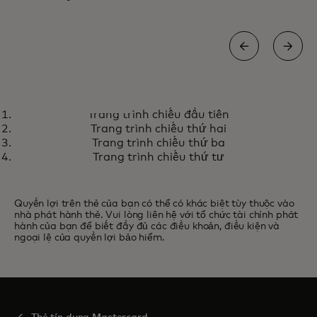
THẺ WORLD ELITE MASTERCARD
Trang trình chiếu đầu tiên
Một thế giới đầy quyền lợi độc
Tìm hiểu thêm
Trang trình chiếu thứ hai
quyền, từ du lịch, giải trí, tới ẩm
Trang trình chiếu thứ ba
thực và nhiều hơn thế
Trang trình chiếu thứ tư
Quyền lợi trên thẻ của bạn có thể có khác biệt tùy thuộc vào
nhà phát hành thẻ. Vui lòng liên hệ với tổ chức tài chính phát
hành của bạn để biết đầy đủ các điều khoản, điều kiện và
ngoại lệ của quyền lợi bảo hiểm.