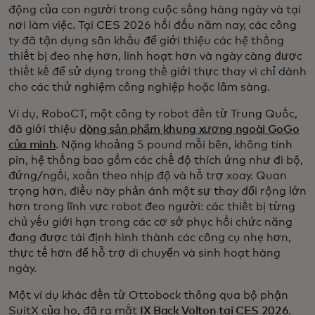
động của con người trong cuộc sống hàng ngày và tại
nơi làm việc. Tại CES 2026 hồi đầu năm nay, các công
ty đã tận dụng sân khấu để giới thiệu các hệ thống
thiết bị đeo nhẹ hơn, linh hoạt hơn và ngày càng được
thiết kế để sử dụng trong thế giới thực thay vì chỉ dành
cho các thử nghiệm công nghiệp hoặc lâm sàng.
Ví dụ, RoboCT, một công ty robot đến từ Trung Quốc,
đã giới thiệu
dòng sản phẩm khung xương ngoài GoGo
của mình
. Nặng khoảng 5 pound mỗi bên, không tính
pin, hệ thống bao gồm các chế độ thích ứng như đi bộ,
đứng/ngồi, xoắn theo nhịp độ và hỗ trợ xoay. Quan
trọng hơn, điều này phản ánh một sự thay đổi rộng lớn
hơn trong lĩnh vực robot đeo người: các thiết bị từng
chủ yếu giới hạn trong các cơ sở phục hồi chức năng
đang được tái định hình thành các công cụ nhẹ hơn,
thực tế hơn để hỗ trợ di chuyển và sinh hoạt hàng
ngày.
Một ví dụ khác đến từ Ottobock thông qua bộ phận
SuitX của họ, đã ra mắt
IX Back Volton tại CES 2026
.