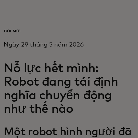
Dành cho bạn
Dành cho doanh nghiệp
ĐỔI MỚI
Ngày 29 tháng 5 năm 2026
Dành cho thế giới
Nỗ lực hết mình:
Dành cho nhà đổi mới
Robot đang tái định
Tin tức và xu hướng
nghĩa chuyển động
như thế nào
Một robot hình người đã