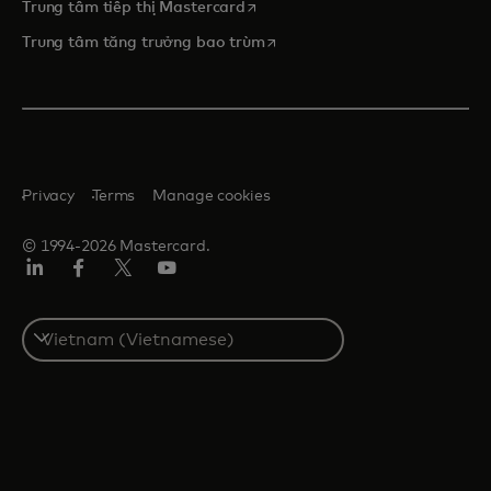
opens in a new tab
Trung tâm tiếp thị Mastercard
opens in a new tab
Trung tâm tăng trưởng bao trùm
Privacy
Terms
Manage cookies
© 1994-2026 Mastercard.
Linkedin
Facebook
Twitter/X
Youtube
Select
a
country