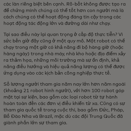
các làn riêng biệt bên cạnh. Rô-bốt không được tạo ra
để chứng minh chúng có thể tốt hơn con người mà là
cách chúng có thể hoạt động đáng tin cậy trong các
hoạt động tác động lớn và đường dài như chạy.
Tại sao điều này lại quan trọng ở cấp độ thực tiễn? Vì
sức bền giờ đây cũng ở một quy mô. Một robot có thể
chạy trong một giờ có khả năng đi bộ hàng giờ (hoặc
hàng ngày) trong nhà máy, nhà kho hoặc địa điểm xảy
ra thảm họa, những môi trường mà sự ổn định, khả
năng điều hướng và hiệu quả năng lượng có thể được
ứng dụng vào các kịch bản công nghiệp thực tế.
Số lượng người tham gia năm nay lớn hơn năm ngoái
(khoảng 21 robot hình người), với hơn 100 robot góp
mặt tại sự kiện, bao gồm các loại robot từ tự hành
hoàn toàn đến các đơn vị điều khiển từ xa. Cũng có sự
tham gia quốc tế trong cuộc thi, bao gồm Đức, Pháp,
Bồ Đào Nha và Brazil, mặc dù các đội Trung Quốc đã
giành phần lớn sự tham gia.