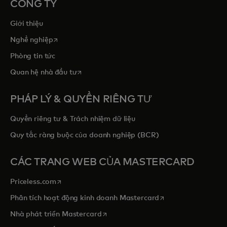
CÔNG TY
Giới thiệu
opens in a new tab
Nghề nghiệp
Phòng tin tức
opens in a new tab
Quan hệ nhà đầu tư
PHÁP LÝ & QUYỀN RIÊNG TƯ
Quyền riêng tư & Trách nhiệm dữ liệu
Quy tắc ràng buộc của doanh nghiệp (BCR)
CÁC TRANG WEB CỦA MASTERCARD
opens in a new tab
Priceless.com
opens in a new tab
Phân tích hoạt động kinh doanh Mastercard
opens in a new tab
Nhà phát triển Mastercard