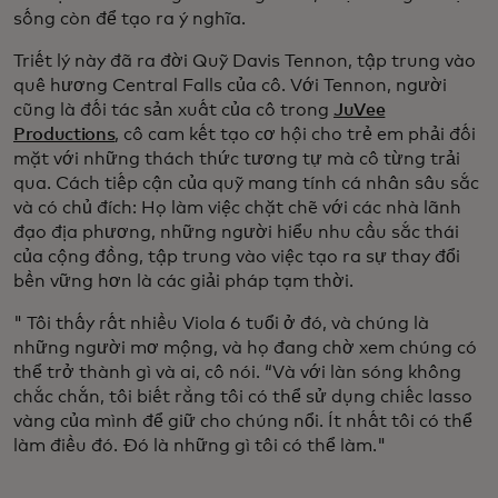
sống còn để tạo ra ý nghĩa.
Triết lý này đã ra đời Quỹ Davis Tennon, tập trung vào
quê hương Central Falls của cô. Với Tennon, người
cũng là đối tác sản xuất của cô trong
JuVee
Productions
, cô cam kết tạo cơ hội cho trẻ em phải đối
mặt với những thách thức tương tự mà cô từng trải
qua. Cách tiếp cận của quỹ mang tính cá nhân sâu sắc
và có chủ đích: Họ làm việc chặt chẽ với các nhà lãnh
đạo địa phương, những người hiểu nhu cầu sắc thái
của cộng đồng, tập trung vào việc tạo ra sự thay đổi
bền vững hơn là các giải pháp tạm thời.
" Tôi thấy rất nhiều Viola 6 tuổi ở đó, và chúng là
những người mơ mộng, và họ đang chờ xem chúng có
thể trở thành gì và ai, cô nói. “Và với làn sóng không
chắc chắn, tôi biết rằng tôi có thể sử dụng chiếc lasso
vàng của mình để giữ cho chúng nổi. Ít nhất tôi có thể
làm điều đó. Đó là những gì tôi có thể làm."