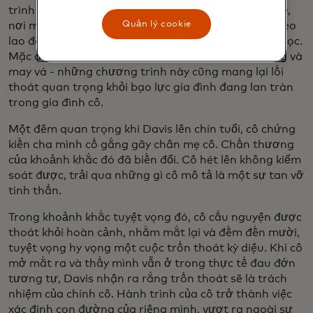
trình Hành động Cộng đồng Thung lũng Blackstone,
Quản lý cookie
nơi mẹ cô tham dự các cuộc họp với các bà mẹ nghèo
lao động khác, đã tạo ra các chương trình sau giờ học.
Mặc dù đơn giản - cung cấp các lớp học dinh dưỡng và
may vá - những chương trình này cũng mang lại lối
thoát quan trọng khỏi bạo lực gia đình đang lan tràn
trong gia đình cô.
Một đêm quan trọng khi Davis lên chín tuổi, cô chứng
kiến cha mình cố gắng gãy chân mẹ cô. Chấn thương
của khoảnh khắc đó đã biến đổi. Cô hét lên không kiểm
soát được, trải qua những gì cô mô tả là một sự tan vỡ
tinh thần.
Trong khoảnh khắc tuyệt vọng đó, cô cầu nguyện được
thoát khỏi hoàn cảnh, nhắm mắt lại và đếm đến mười,
tuyệt vọng hy vọng một cuộc trốn thoát kỳ diệu. Khi cô
mở mắt ra và thấy mình vẫn ở trong thực tế đau đớn
tương tự, Davis nhận ra rằng trốn thoát sẽ là trách
nhiệm của chính cô. Hành trình của cô trở thành việc
xác định con đường của riêng mình, vượt ra ngoài sự