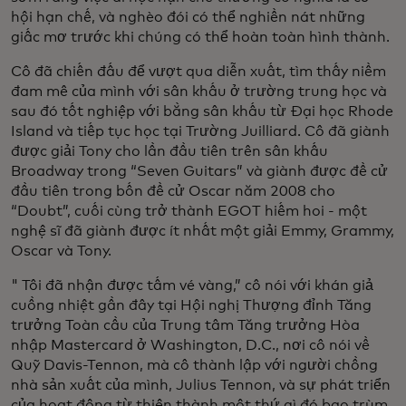
hội hạn chế, và nghèo đói có thể nghiền nát những
giấc mơ trước khi chúng có thể hoàn toàn hình thành.
Cô đã chiến đấu để vượt qua diễn xuất, tìm thấy niềm
đam mê của mình với sân khấu ở trường trung học và
sau đó tốt nghiệp với bằng sân khấu từ Đại học Rhode
Island và tiếp tục học tại Trường Juilliard. Cô đã giành
được giải Tony cho lần đầu tiên trên sân khấu
Broadway trong “Seven Guitars” và giành được đề cử
đầu tiên trong bốn đề cử Oscar năm 2008 cho
“Doubt”, cuối cùng trở thành EGOT hiếm hoi - một
nghệ sĩ đã giành được ít nhất một giải Emmy, Grammy,
Oscar và Tony.
" Tôi đã nhận được tấm vé vàng,” cô nói với khán giả
cuồng nhiệt gần đây tại Hội nghị Thượng đỉnh Tăng
trưởng Toàn cầu của Trung tâm Tăng trưởng Hòa
nhập Mastercard ở Washington, D.C., nơi cô nói về
Quỹ Davis-Tennon, mà cô thành lập với người chồng
nhà sản xuất của mình, Julius Tennon, và sự phát triển
của hoạt động từ thiện thành một thứ gì đó bao trùm,