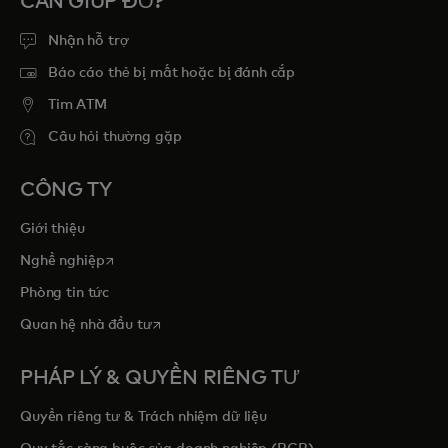
CẦN GIÚP ĐỠ?
Nhận hỗ trợ
Báo cáo thẻ bị mất hoặc bị đánh cắp
Tim ATM
Câu hỏi thường gặp
CÔNG TY
Giới thiệu
opens in a new tab
Nghề nghiệp
Phòng tin tức
opens in a new tab
Quan hệ nhà đầu tư
PHÁP LÝ & QUYỀN RIÊNG TƯ
Quyền riêng tư & Trách nhiệm dữ liệu