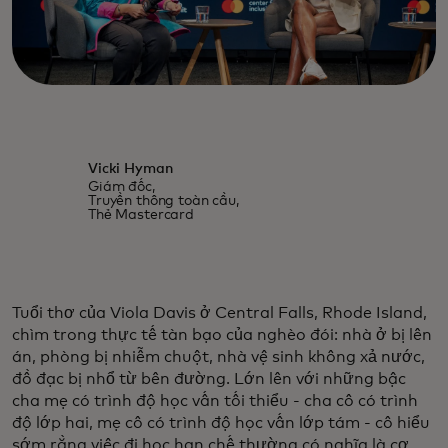
Vicki Hyman
Giám đốc,
Truyền thông toàn cầu,
Thẻ Mastercard
Tuổi thơ của Viola Davis ở Central Falls, Rhode Island,
chìm trong thực tế tàn bạo của nghèo đói: nhà ở bị lên
án, phòng bị nhiễm chuột, nhà vệ sinh không xả nước,
đồ đạc bị nhổ từ bên đường. Lớn lên với những bậc
cha mẹ có trình độ học vấn tối thiểu - cha cô có trình
độ lớp hai, mẹ cô có trình độ học vấn lớp tám - cô hiểu
sớm rằng việc đi học hạn chế thường có nghĩa là cơ