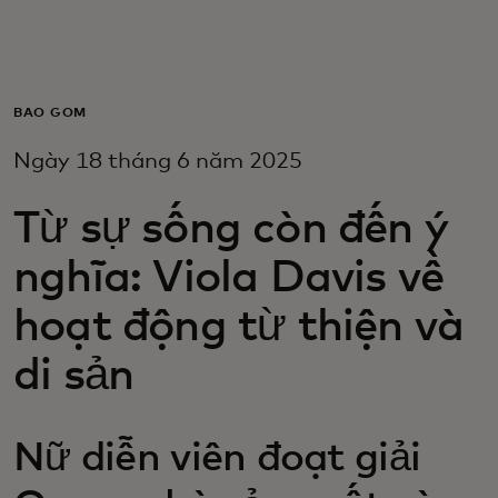
Dành cho bạn
Dành cho doanh nghiệp
BAO GỒM
Ngày 18 tháng 6 năm 2025
Dành cho thế giới
Từ sự sống còn đến ý
Dành cho nhà đổi mới
nghĩa: Viola Davis về
hoạt động từ thiện và
Tin tức và xu hướng
di sản
Nữ diễn viên đoạt giải