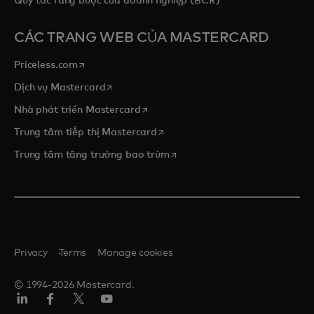
Quy tắc ràng buộc của doanh nghiệp (BCR)
CÁC TRANG WEB CỦA MASTERCARD
opens in a new tab
Priceless.com
opens in a new tab
Dịch vụ Mastercard
opens in a new tab
Nhà phát triển Mastercard
opens in a new tab
Trung tâm tiếp thị Mastercard
opens in a new tab
Trung tâm tăng trưởng bao trùm
Privacy
Terms
Manage cookies
© 1994-2026 Mastercard.
Linkedin
Facebook
Twitter/X
Youtube