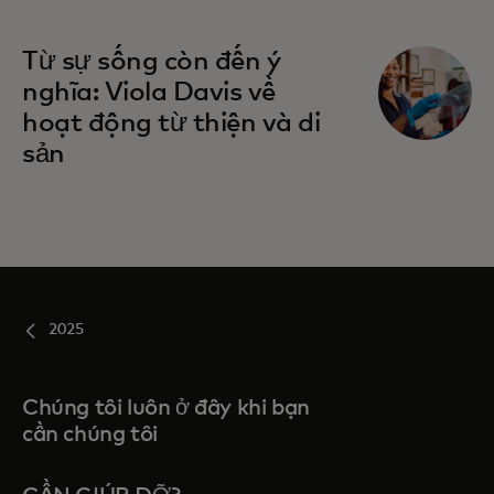
opens in a new tab
Từ sự sống còn đến ý
nghĩa: Viola Davis về
hoạt động từ thiện và di
sản
2025
Chúng tôi luôn ở đây khi bạn
cần chúng tôi