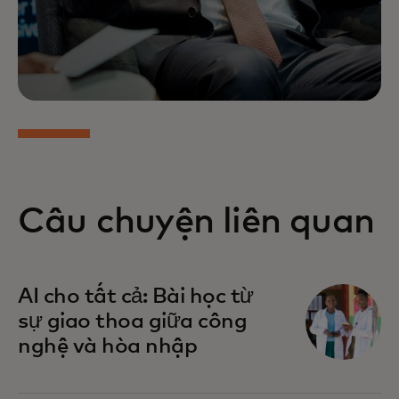
Câu chuyện liên quan
opens in a new tab
AI cho tất cả: Bài học từ
sự giao thoa giữa công
nghệ và hòa nhập