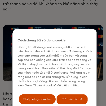
trở thành nó và đôi khi không có khả năng nhìn thấy
nó. "
Cách chúng tôi sử dụng cookie
Chúng tôi sử dụng cookie, cũng như cookie của
bên thứ ba, để cải thiện trang web, đo lượng khách
truy cập, nâng cao trải nghiệm của bạn và cung
cấp cho bạn quảng cáo dựa trên các hoạt động và
sở thích duyệt web của bạn trên trang này và các
trang web khác. Bạn luôn có thể thay đổi tùy chọn
của mình hoặc từ chối ở cuối trang. Vui lòng lưu ý
rằng một số cookie mà chúng tôi sử dụng là cần
thiết cho hoạt động của các phần trong trang
web. Xem “Quản lý cookie” để biết chi tiết.
Nhưng trong cảnh quan đầy thách thức này, những
hạt giống hy vọng đã được gieo trồng. Các chương
Chấp nhận cookie
Từ chối tất cả
trình cộng đồng đã trở thành mạch sống. Chương