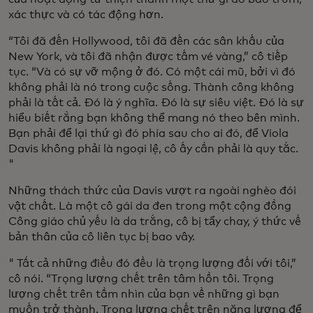
xác thực và có tác động hơn.
“Tôi đã đến Hollywood, tôi đã đến các sân khấu của
New York, và tôi đã nhận được tấm vé vàng,” cô tiếp
tục. “Và có sự vỡ mộng ở đó. Có một cái mũ, bởi vì đó
không phải là nó trong cuộc sống. Thành công không
phải là tất cả. Đó là ý nghĩa. Đó là sự siêu việt. Đó là sự
hiểu biết rằng bạn không thể mang nó theo bên mình.
Bạn phải để lại thứ gì đó phía sau cho ai đó, để Viola
Davis không phải là ngoại lệ, cô ấy cần phải là quy tắc.
"
Những thách thức của Davis vượt ra ngoài nghèo đói
vật chất. Là một cô gái da đen trong một cộng đồng
Công giáo chủ yếu là da trắng, cô bị tẩy chay, ý thức về
bản thân của cô liên tục bị bao vây.
" Tất cả những điều đó đều là trọng lượng đối với tôi,”
cô nói. “Trọng lượng chết trên tâm hồn tôi. Trọng
lượng chết trên tầm nhìn của bạn về những gì bạn
muốn trở thành. Trọng lượng chết trên năng lượng để