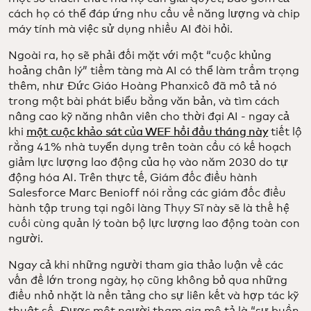
cách họ có thể đáp ứng nhu cầu về năng lượng và chip
máy tính mà việc sử dụng nhiều AI đòi hỏi.
Ngoài ra, họ sẽ phải đối mặt với một “cuộc khủng
hoảng chân lý” tiềm tàng mà AI có thể làm trầm trọng
thêm, như Đức Giáo Hoàng Phanxicô đã mô tả nó
trong một bài phát biểu bằng văn bản, và tìm cách
nâng cao kỹ năng nhân viên cho thời đại AI - ngay cả
khi
một cuộc khảo sát của WEF hồi đầu tháng này
tiết lộ
rằng 41% nhà tuyển dụng trên toàn cầu có kế hoạch
giảm lực lượng lao động của họ vào năm 2030 do tự
động hóa AI. Trên thực tế, Giám đốc điều hành
Salesforce Marc Benioff nói rằng các giám đốc điều
hành tập trung tại ngôi làng Thụy Sĩ này sẽ là thế hệ
cuối cùng quản lý toàn bộ lực lượng lao động toàn con
người.
Ngay cả khi những người tham gia thảo luận về các
vấn đề lớn trong ngày, họ cũng không bỏ qua những
điều nhỏ nhặt là nền tảng cho sự liên kết và hợp tác kỹ
thuật số. Được một người tham gia mô tả là “sự buồn