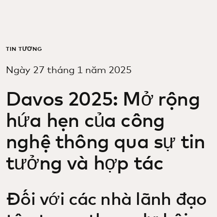
Dành cho bạn
Dành cho doanh nghiệp
TIN TƯỞNG
Ngày 27 tháng 1 năm 2025
Dành cho thế giới
Davos 2025: Mở rộng
Dành cho nhà đổi mới
hứa hẹn của công
nghệ thông qua sự tin
Tin tức và xu hướng
tưởng và hợp tác
Đối với các nhà lãnh đạo