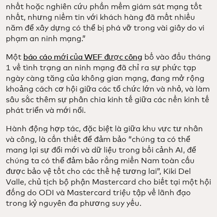
nhất hoặc nghiên cứu phần mềm giám sát mạng tốt
nhất, nhưng niềm tin với khách hàng đã mất nhiều
năm để xây dựng có thể bị phá vỡ trong vài giây do vi
phạm an ninh mạng.”
Một
báo cáo mới của WEF được công
bố vào đầu tháng
1 về tình trạng an ninh mạng đã chỉ ra sự phức tạp
ngày càng tăng của không gian mạng, đang mở rộng
khoảng cách cơ hội giữa các tổ chức lớn và nhỏ, và làm
sâu sắc thêm sự phân chia kinh tế giữa các nền kinh tế
phát triển và mới nổi.
Hành động hợp tác, đặc biệt là giữa khu vực tư nhân
và công, là cần thiết để đảm bảo “chúng ta có thể
mang lại sự đổi mới và dữ liệu trong bối cảnh AI, để
chúng ta có thể đảm bảo rằng miền Nam toàn cầu
được bảo vệ tốt cho các thế hệ tương lai”, Kiki Del
Valle, chủ tịch bộ phận Mastercard cho biết tại một hội
đồng do ODI và Mastercard triệu tập về lãnh đạo
trong kỷ nguyên đa phương suy yếu.