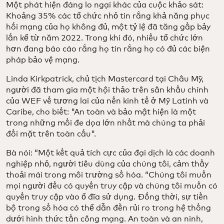
Một phát hiện đáng lo ngại khác của cuộc khảo sát:
Khoảng 35% các tổ chức nhỏ tin rằng khả năng phục
hồi mạng của họ không đủ, một tỷ lệ đã tăng gấp bảy
lần kể từ năm 2022. Trong khi đó, nhiều tổ chức lớn
hơn đang báo cáo rằng họ tin rằng họ có đủ các biện
pháp bảo vệ mạng.
Linda Kirkpatrick, chủ tịch Mastercard tại Châu Mỹ,
người đã tham gia một hội thảo trên sân khấu chính
của WEF về tương lai của nền kinh tế ở Mỹ Latinh và
Caribe, cho biết: "An toàn và bảo mật hiện là một
trong những mối đe dọa lớn nhất mà chúng ta phải
đối mặt trên toàn cầu".
Bà nói: “Một kết quả tích cực của đại dịch là các doanh
nghiệp nhỏ, người tiêu dùng của chúng tôi, cảm thấy
thoải mái trong môi trường số hóa. “Chúng tôi muốn
mọi người đều có quyền truy cập và chúng tôi muốn có
quyền truy cập vào ổ đĩa sử dụng. Đồng thời, sự tiến
bộ trong số hóa có thể dẫn đến rủi ro trong hệ thống
dưới hình thức tấn công mạng. An toàn và an ninh,