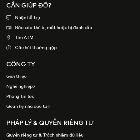
CẦN GIÚP ĐỠ?
Nhận hỗ trợ
Báo cáo thẻ bị mất hoặc bị đánh cắp
Tim ATM
Câu hỏi thường gặp
CÔNG TY
Giới thiệu
opens in a new tab
Nghề nghiệp
Phòng tin tức
opens in a new tab
Quan hệ nhà đầu tư
PHÁP LÝ & QUYỀN RIÊNG TƯ
Quyền riêng tư & Trách nhiệm dữ liệu