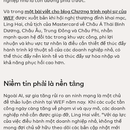
nghiệp nhỏ là con đường phía trước.
Và trong
một bài viết cho blog Chương trình nghị sự của
WEF
được xuất bản khi hội nghị thượng đỉnh khai mạc,
Ling Hai, chủ tịch của Mastercard về Châu Á Thái Bình
Dương, Châu Âu, Trung Đông và Châu Phi, nhấn
mạnh quan hệ đối tác trong khu vực công, phi lợi
nhuận và khu vực tư nhân là điều cần thiết để thúc đẩy
hành trình kỹ thuật số của các doanh nghiệp nhỏ, có
thể thúc đẩy nền kinh tế và thúc đẩy sự hòa nhập và
khả năng phục hồi cao hơn.
Niềm tin phải là nền tảng
Ngoài AI, sự gia tăng rủi ro an ninh mạng là một chủ
đề thảo luận chính tại WEF năm nay. Khi các cuộc tấn
công ngày càng tăng về phạm vi và quy mô, các doanh
nghiệp nhỏ cần được giúp đỡ, Ling Hai viết. “Với áp lực
của việc điều hành một doanh nghiệp nhỏ, không thể
mong đợi chủ sở hữu theo dõi các bản cập nhật mới