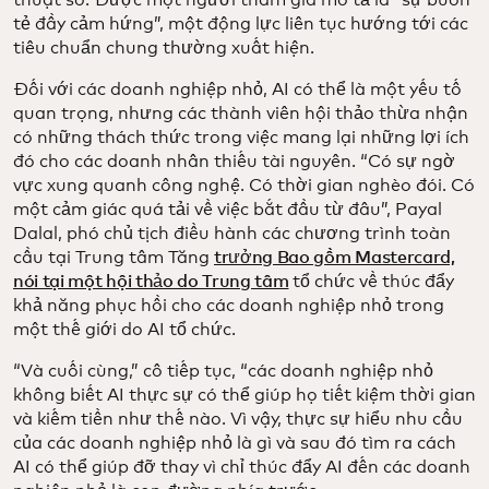
tẻ đầy cảm hứng”, một động lực liên tục hướng tới các
tiêu chuẩn chung thường xuất hiện.
Đối với các doanh nghiệp nhỏ, AI có thể là một yếu tố
quan trọng, nhưng các thành viên hội thảo thừa nhận
có những thách thức trong việc mang lại những lợi ích
đó cho các doanh nhân thiếu tài nguyên. “Có sự ngờ
vực xung quanh công nghệ. Có thời gian nghèo đói. Có
một cảm giác quá tải về việc bắt đầu từ đâu”, Payal
Dalal, phó chủ tịch điều hành các chương trình toàn
cầu tại Trung tâm Tăng
trưởng Bao gồm Mastercard,
nói tại một hội thảo do Trung tâm
tổ chức về thúc đẩy
khả năng phục hồi cho các doanh nghiệp nhỏ trong
một thế giới do AI tổ chức.
“Và cuối cùng,” cô tiếp tục, “các doanh nghiệp nhỏ
không biết AI thực sự có thể giúp họ tiết kiệm thời gian
và kiếm tiền như thế nào. Vì vậy, thực sự hiểu nhu cầu
của các doanh nghiệp nhỏ là gì và sau đó tìm ra cách
AI có thể giúp đỡ thay vì chỉ thúc đẩy AI đến các doanh