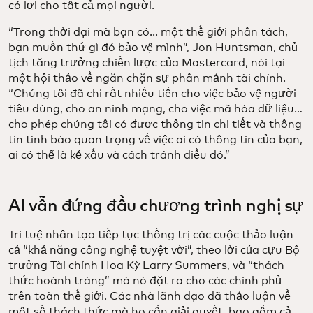
có lợi cho tất cả mọi người.
“Trong thời đại mà bạn có... một thế giới phân tách,
bạn muốn thứ gì đó bảo vệ mình”, Jon Huntsman, chủ
tịch tăng trưởng chiến lược của Mastercard, nói tại
một hội thảo về ngăn chặn sự phân mảnh tài chính.
“Chúng tôi đã chi rất nhiều tiền cho việc bảo vệ người
tiêu dùng, cho an ninh mạng, cho việc mã hóa dữ liệu…
cho phép chúng tôi có được thông tin chi tiết và thông
tin tình báo quan trọng về việc ai có thông tin của bạn,
ai có thể là kẻ xấu và cách tránh điều đó.”
AI vẫn đứng đầu chương trình nghị sự
Trí tuệ nhân tạo tiếp tục thống trị các cuộc thảo luận -
cả “khả năng công nghệ tuyệt vời”, theo lời của cựu Bộ
trưởng Tài chính Hoa Kỳ Larry Summers, và “thách
thức hoành tráng” mà nó đặt ra cho các chính phủ
trên toàn thế giới. Các nhà lãnh đạo đã thảo luận về
một số thách thức mà họ cần giải quyết, bao gồm cả