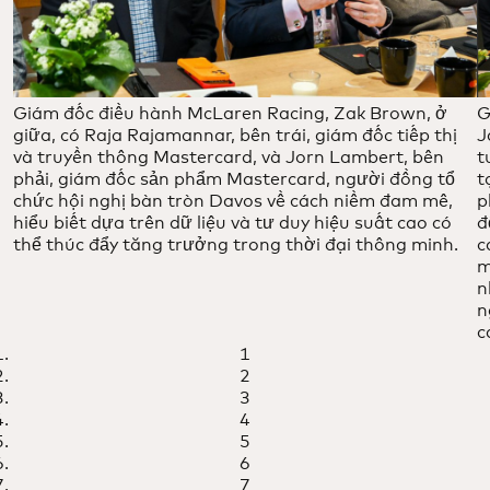
Giám đốc điều hành McLaren Racing, Zak Brown, ở
G
giữa, có Raja Rajamannar, bên trái, giám đốc tiếp thị
J
và truyền thông Mastercard, và Jorn Lambert, bên
t
phải, giám đốc sản phẩm Mastercard, người đồng tổ
t
chức hội nghị bàn tròn Davos về cách niềm đam mê,
p
hiểu biết dựa trên dữ liệu và tư duy hiệu suất cao có
đ
thể thúc đẩy tăng trưởng trong thời đại thông minh.
c
m
n
n
c
1
2
3
4
5
6
7