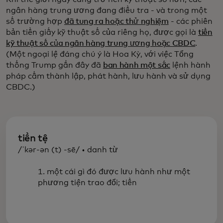
ngân hàng trung ương đang điều tra - và trong một
số trường hợp
đã tung ra hoặc thử nghiệm
- các phiên
bản tiền giấy kỹ thuật số của riêng họ, được gọi là
tiền
kỹ thuật số của ngân hàng trung ương hoặc CBDC
.
(Một ngoại lệ đáng chú ý là Hoa Kỳ, với việc Tổng
thống Trump gần đây đã
ban hành một sắc
lệnh hành
pháp cấm thành lập, phát hành, lưu hành và sử dụng
CBDC.)
tiền tệ
/ˈkər-ən (t) -sē/ • danh từ
1. một cái gì đó được lưu hành như một
phương tiện trao đổi; tiền