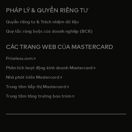
PHÁP LÝ & QUYỀN RIÊNG TƯ
Quyền riêng tư & Trách nhiệm dữ liệu
Quy tắc ràng buộc của doanh nghiệp (BCR)
CÁC TRANG WEB CỦA MASTERCARD
opens in a new tab
Priceless.com
opens in a new tab
Phân tích hoạt động kinh doanh Mastercard
opens in a new tab
Nhà phát triển Mastercard
opens in a new tab
Trung tâm tiếp thị Mastercard
opens in a new tab
Trung tâm tăng trưởng bao trùm