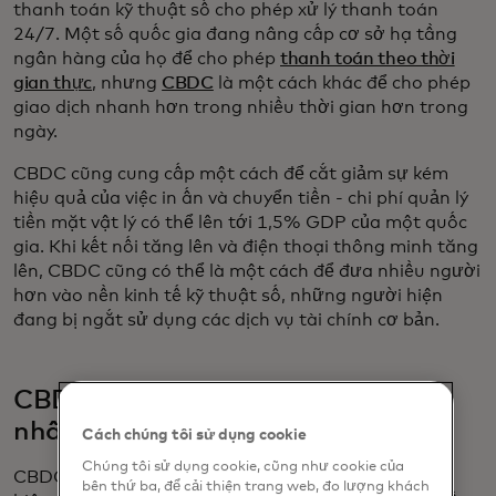
thanh toán kỹ thuật số cho phép xử lý thanh toán
24/7. Một số quốc gia đang nâng cấp cơ sở hạ tầng
ngân hàng của họ để cho phép
thanh toán theo thời
gian thực
, nhưng
CBDC
là một cách khác để cho phép
giao dịch nhanh hơn trong nhiều thời gian hơn trong
ngày.
CBDC cũng cung cấp một cách để cắt giảm sự kém
hiệu quả của việc in ấn và chuyển tiền - chi phí quản lý
tiền mặt vật lý có thể lên tới 1,5% GDP của một quốc
gia. Khi kết nối tăng lên và điện thoại thông minh tăng
lên, CBDC cũng có thể là một cách để đưa nhiều người
hơn vào nền kinh tế kỹ thuật số, những người hiện
đang bị ngắt sử dụng các dịch vụ tài chính cơ bản.
CBDC có giống như tiền điện tử tư
nhân không?
Cách chúng tôi sử dụng cookie
Chúng tôi sử dụng cookie, cũng như cookie của
CBDC và các loại tiền điện tử tư nhân thường xuất
bên thứ ba, để cải thiện trang web, đo lượng khách