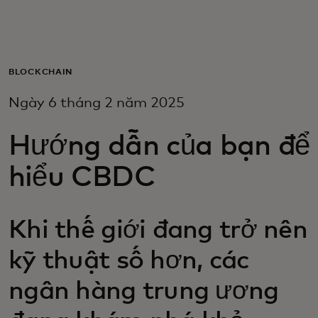
Dành cho bạn
Dành cho doanh nghiệp
BLOCKCHAIN
Ngày 6 tháng 2 năm 2025
Dành cho thế giới
Hướng dẫn của bạn để
Dành cho nhà đổi mới
hiểu CBDC
Tin tức và xu hướng
Khi thế giới đang trở nên
kỹ thuật số hơn, các
ngân hàng trung ương