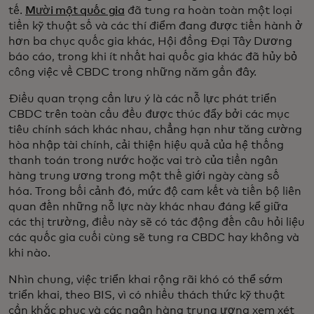
tế.
Mười một quốc gia
đã tung ra hoàn toàn một loại
tiền kỹ thuật số và các thí điểm đang được tiến hành ở
hơn ba chục quốc gia khác, Hội đồng Đại Tây Dương
báo cáo, trong khi ít nhất hai quốc gia khác đã hủy bỏ
công việc về CBDC trong những năm gần đây.
Điều quan trọng cần lưu ý là các nỗ lực phát triển
CBDC trên toàn cầu đều được thúc đẩy bởi các mục
tiêu chính sách khác nhau, chẳng hạn như tăng cường
hòa nhập tài chính, cải thiện hiệu quả của hệ thống
thanh toán trong nước hoặc vai trò của tiền ngân
hàng trung ương trong một thế giới ngày càng số
hóa. Trong bối cảnh đó, mức độ cam kết và tiến bộ liên
quan đến những nỗ lực này khác nhau đáng kể giữa
các thị trường, điều này sẽ có tác động đến câu hỏi liệu
các quốc gia cuối cùng sẽ tung ra CBDC hay không và
khi nào.
Nhìn chung, việc triển khai rộng rãi khó có thể sớm
triển khai, theo BIS, vì có nhiều thách thức kỹ thuật
cần khắc phục và các ngân hàng trung ương xem xét