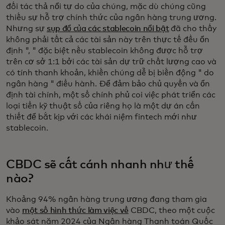
đối tác thả nổi tự do của chúng, mặc dù chúng cũng
thiếu sự hỗ trợ chính thức của ngân hàng trung ương.
Nhưng sự
sụp đổ của các stablecoin nổi bật
đã cho thấy
không phải tất cả các tài sản này trên thực tế đều ổn
định ", " đặc biệt nếu stablecoin không được hỗ trợ
trên cơ sở 1:1 bởi các tài sản dự trữ chất lượng cao và
có tính thanh khoản, khiến chúng dễ bị biến động " do
ngân hàng " điều hành. Để đảm bảo chủ quyền và ổn
định tài chính, một số chính phủ coi việc phát triển các
loại tiền kỹ thuật số của riêng họ là một dự án cần
thiết để bắt kịp với các khái niệm fintech mới như
stablecoin.
CBDC sẽ cất cánh nhanh như thế
nào?
Khoảng 94% ngân hàng trung ương đang tham gia
vào
một số hình thức làm việc về
CBDC, theo một cuộc
khảo sát năm 2024 của Ngân hàng Thanh toán Quốc