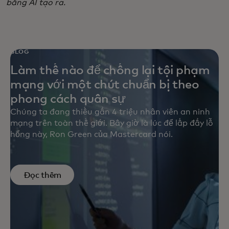
bằng AI tạo ra.
BLOG
Làm thế nào để chống lại tội phạm
mạng với một chút chuẩn bị theo
phong cách quân sự
Chúng ta đang thiếu gần 4 triệu nhân viên an ninh
mạng trên toàn thế giới. Bây giờ là lúc để lấp đầy lỗ
hổng này, Ron Green của Mastercard nói.
Đọc thêm