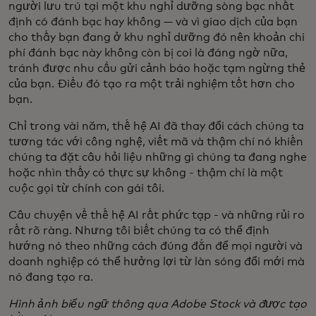
người lưu trú tại một khu nghỉ dưỡng sòng bạc nhất
định có đánh bạc hay không — và vì giao dịch của bạn
cho thấy bạn đang ở khu nghỉ dưỡng đó nên khoản chi
phí đánh bạc này không còn bị coi là đáng ngờ nữa,
tránh được nhu cầu gửi cảnh báo hoặc tạm ngừng thẻ
của bạn. Điều đó tạo ra một trải nghiệm tốt hơn cho
bạn.
Chỉ trong vài năm, thế hệ AI đã thay đổi cách chúng ta
tương tác với công nghệ, viết mã và thậm chí nó khiến
chúng ta đặt câu hỏi liệu những gì chúng ta đang nghe
hoặc nhìn thấy có thực sự không - thậm chí là một
cuộc gọi từ chính con gái tôi.
Câu chuyện về thế hệ AI rất phức tạp - và những rủi ro
rất rõ ràng. Nhưng tôi biết chúng ta có thể định
hướng nó theo những cách đúng đắn để mọi người và
doanh nghiệp có thể hưởng lợi từ làn sóng đổi mới mà
nó đang tạo ra.
Hình ảnh biểu ngữ thông qua Adobe Stock và được tạo