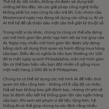
Thế hệ AI, tất nhiên, không chỉ được sử dụng bởi
những kẻ lừa đảo. Và các giải pháp công nghệ thấp
không phải lúc nào cũng là câu trả lời. Các nhóm của
Mastercard ngày nay đang sử dụng các công cụ AI và
AI thế hệ để cải thiện bảo mật của thế giới kỹ thuật số.
Trong một ví dụ khác, chúng ta cũng có thể xây dựng
các mô hình gian lận phức tạp hơn với sự trợ giúp của
AI. Ngày nay, nhiều mô hình gian lận được xây dựng
bằng cách sử dụng thói quen và hành động mua hàng
của bạn. Điều đó có nghĩa là nếu bạn thường chi 100
đô la một ngày quanh Philadelphia, một mô hình gian
lận có thể báo hiệu nếu bạn đột nhiên cố gắng mua
một mặt hàng 2.000 đô la ở Philippines.
Chúng ta có thể sử dụng các mô hình AI để hiểu thói
quen chi tiêu rộng hơn - không chỉ ở cấp độ cá nhân.
Giả sử bạn không bao giờ đánh bạc, nhưng chi phí cờ
bạc bị đánh dấu bởi hệ thống gian lận của ngân hàng
của bạn. Khi xem xét phạm vi dữ liệu rộng hơn, hệ
thống AI có thể giúp chúng ta xác định rằng nhiều