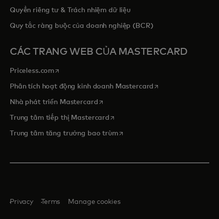
Quyền riêng tư & Trách nhiệm dữ liệu
Quy tắc ràng buộc của doanh nghiệp (BCR)
CÁC TRANG WEB CỦA MASTERCARD
opens in a new tab
Priceless.com
opens in a new tab
Phân tích hoạt động kinh doanh Mastercard
opens in a new tab
Nhà phát triển Mastercard
opens in a new tab
Trung tâm tiếp thị Mastercard
opens in a new tab
Trung tâm tăng trưởng bao trùm
Privacy
Terms
Manage cookies