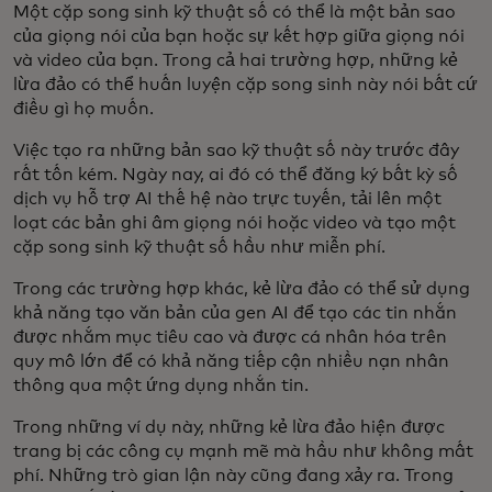
Một cặp song sinh kỹ thuật số có thể là một bản sao
của giọng nói của bạn hoặc sự kết hợp giữa giọng nói
và video của bạn. Trong cả hai trường hợp, những kẻ
lừa đảo có thể huấn luyện cặp song sinh này nói bất cứ
điều gì họ muốn.
Việc tạo ra những bản sao kỹ thuật số này trước đây
rất tốn kém. Ngày nay, ai đó có thể đăng ký bất kỳ số
dịch vụ hỗ trợ AI thế hệ nào trực tuyến, tải lên một
loạt các bản ghi âm giọng nói hoặc video và tạo một
cặp song sinh kỹ thuật số hầu như miễn phí.
Trong các trường hợp khác, kẻ lừa đảo có thể sử dụng
khả năng tạo văn bản của gen AI để tạo các tin nhắn
được nhắm mục tiêu cao và được cá nhân hóa trên
quy mô lớn để có khả năng tiếp cận nhiều nạn nhân
thông qua một ứng dụng nhắn tin.
Trong những ví dụ này, những kẻ lừa đảo hiện được
trang bị các công cụ mạnh mẽ mà hầu như không mất
phí. Những trò gian lận này cũng đang xảy ra. Trong