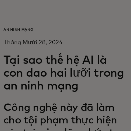
Dành cho bạn
Dành cho doanh nghiệp
AN NINH MẠNG
Tháng Mười 28, 2024
Dành cho thế giới
Tại sao thế hệ AI là
Dành cho nhà đổi mới
con dao hai lưỡi trong
an ninh mạng
Tin tức và xu hướng
Công nghệ này đã làm
cho tội phạm thực hiện