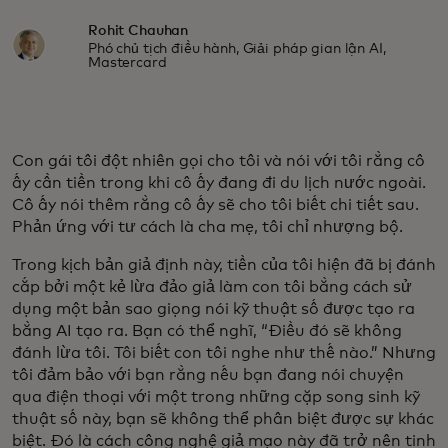
Rohit Chauhan
Phó chủ tịch điều hành, Giải pháp gian lận AI,
Mastercard
Con gái tôi đột nhiên gọi cho tôi và nói với tôi rằng cô
ấy cần tiền trong khi cô ấy đang đi du lịch nước ngoài.
Cô ấy nói thêm rằng cô ấy sẽ cho tôi biết chi tiết sau.
Phản ứng với tư cách là cha mẹ, tôi chỉ nhượng bộ.
Trong kịch bản giả định này, tiền của tôi hiện đã bị đánh
cắp bởi một kẻ lừa đảo giả làm con tôi bằng cách sử
dụng một bản sao giọng nói kỹ thuật số được tạo ra
bằng AI tạo ra. Bạn có thể nghĩ, “Điều đó sẽ không
đánh lừa tôi. Tôi biết con tôi nghe như thế nào.” Nhưng
tôi đảm bảo với bạn rằng nếu bạn đang nói chuyện
qua điện thoại với một trong những cặp song sinh kỹ
thuật số này, bạn sẽ không thể phân biệt được sự khác
biệt. Đó là cách công nghệ giả mạo này đã trở nên tinh