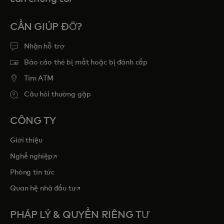
CẦN GIÚP ĐỠ?
Nhận hỗ trợ
Báo cáo thẻ bị mất hoặc bị đánh cắp
Tim ATM
Câu hỏi thường gặp
CÔNG TY
Giới thiệu
opens in a new tab
Nghề nghiệp
Phòng tin tức
opens in a new tab
Quan hệ nhà đầu tư
PHÁP LÝ & QUYỀN RIÊNG TƯ