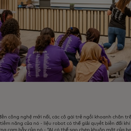
 đến công nghệ mới nổi, các cô gái trẻ ngồi khoanh chân tr
tiềm năng của nó - liệu robot có thể giải quyết biến đổi kh
ững cạm bẫy của nó - “AI có thể sao chép khuôn mặt của b