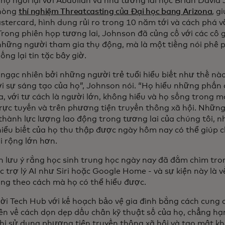
 họ ngồi lại với Abdullah và nhà tương lai học Brian David
hòng
thí nghiệm Threatcasting của Đại học bang Arizona
, g
tercard, hình dung rủi ro trong 10 năm tới và cách phá v
Trong phiên họp tương lai, Johnson đã củng cố với các cô 
 những người tham gia thụ động, mà là một tiếng nói phê 
ống lại tin tặc bây giờ.
 ngạc nhiên bởi những người trẻ tuổi hiểu biết như thế nào
i sự sáng tạo của họ”, Johnson nói. “Họ hiểu những phần 
, với tư cách là người lớn, không hiểu và họ sống trong m
trực tuyến và trên phương tiện truyền thông xã hội. Những 
 thành lực lượng lao động trong tương lai của chúng tôi, n
iểu biết của họ thu thập được ngày hôm nay có thể giúp c
i rộng lớn hơn.
h lưu ý rằng học sinh trung học ngày nay đã đắm chìm tro
 trợ lý AI như Siri hoặc Google Home - và sự kiện này là v
ng theo cách mà họ có thể hiểu được.
rời Tech Hub với kế hoạch bảo vệ gia đình bằng cách cung 
yên về cách dọn dẹp dấu chân kỹ thuật số của họ, chẳng h
hi sử dụng phương tiện truyền thông xã hội và tạo mật kh