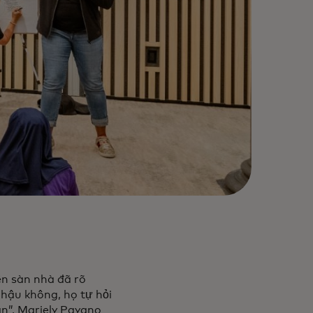
ên sàn nhà đã rõ
í hậu không, họ tự hỏi
ạn”, Mariely Payano