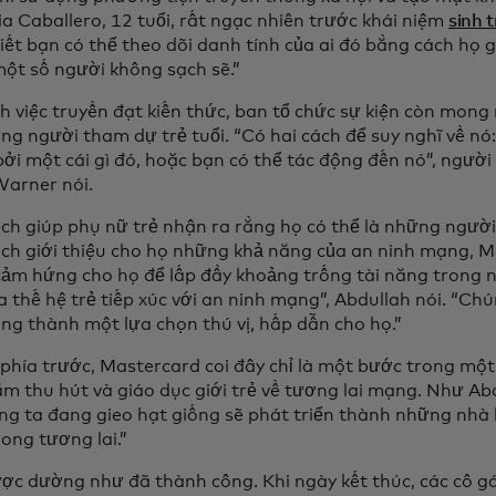
ia Caballero, 12 tuổi, rất ngạc nhiên trước khái niệm
sinh 
iết bạn có thể theo dõi danh tính của ai đó bằng cách họ g
một số người không sạch sẽ.”
h việc truyền đạt kiến thức, ban tổ chức sự kiện còn mon
ng người tham dự trẻ tuổi. “Có hai cách để suy nghĩ về nó:
ởi một cái gì đó, hoặc bạn có thể tác động đến nó”, người
arner nói.
ech giúp phụ nữ trẻ nhận ra rằng họ có thể là những người 
ch giới thiệu cho họ những khả năng của an ninh mạng, M
cảm hứng cho họ để lấp đầy khoảng trống tài năng trong 
thế hệ trẻ tiếp xúc với an ninh mạng”, Abdullah nói. “Chú
ng thành một lựa chọn thú vị, hấp dẫn cho họ.”
 phía trước, Mastercard coi đây chỉ là một bước trong một
m thu hút và giáo dục giới trẻ về tương lai mạng. Như Ab
ng ta đang gieo hạt giống sẽ phát triển thành những nhà 
ong tương lai.”
ược dường như đã thành công. Khi ngày kết thúc, các cô gá