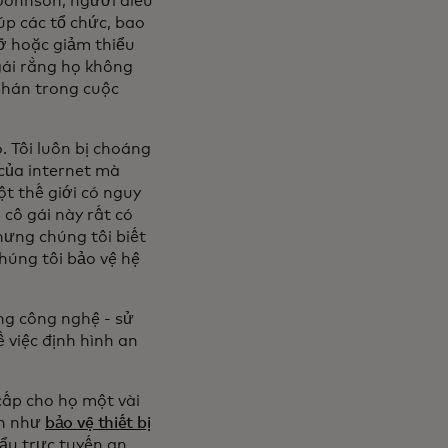
 Johnson, người điều
iúp các tổ chức, bao
ỡ hoặc giảm thiểu
gái rằng họ không
phán trong cuộc
. Tôi luôn bị choáng
của internet mà
ột thế giới có nguy
cô gái này rất có
hưng chúng tôi biết
húng tôi bảo vệ hệ
ng công nghệ - sử
ề việc định hình an
cấp cho họ một vài
ạn như
bảo vệ thiết bị
ẩu trực tuyến an