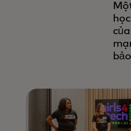
Một
học
của
mạn
bảo