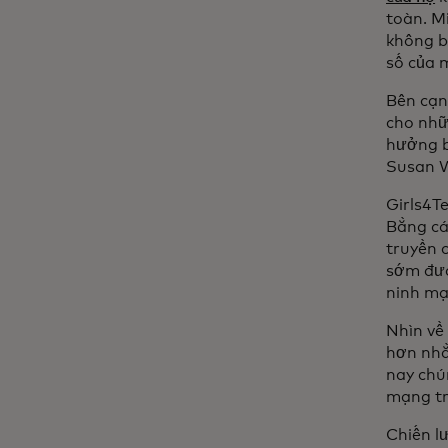
toàn. M
không b
số của 
Bên cạn
cho nhữ
hưởng b
Susan W
Girls4T
Bằng cá
truyền 
sớm đưa 
ninh mạ
Nhìn về
hơn nhằ
nay chú
mạng tr
Chiến l