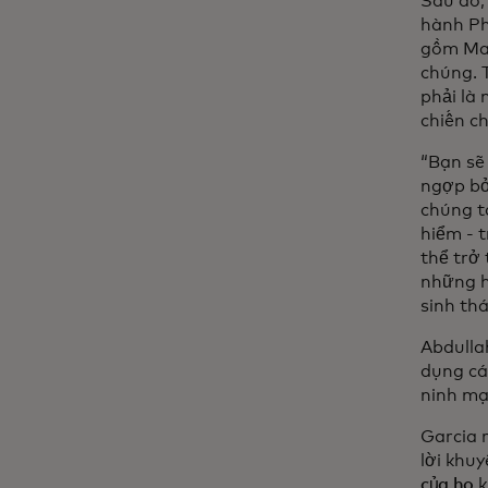
Sau đó,
hành P
gồm Mas
chúng. 
phải là
chiến ch
“Bạn sẽ
ngợp bở
chúng ta
hiểm - 
thể trở
những h
sinh thá
Abdulla
dụng các
ninh mạ
Garcia 
lời khu
của họ
k