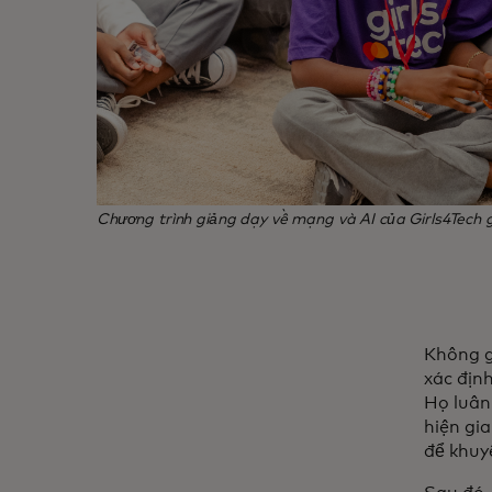
Chương trình giảng dạy về mạng và AI của Girls4Tech g
Không gi
xác địn
Họ luân
hiện gia
để khuy