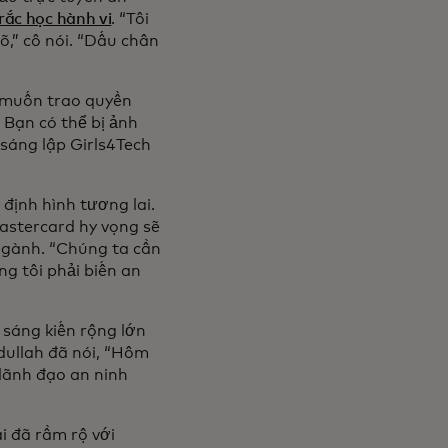
trắc học hành vi
. “Tôi
õ,” cô nói. “Dấu chân
g muốn trao quyền
 Bạn có thể bị ảnh
 sáng lập Girls4Tech
định hình tương lai.
astercard hy vọng sẽ
ngành. “Chúng ta cần
ng tôi phải biến an
 sáng kiến rộng lớn
dullah đã nói, “Hôm
lãnh đạo an ninh
i đã rầm rộ với