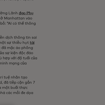
rường Lãnh
đạo Phụ
d ở Manhattan vào
ố: “AI có thể thông
n dịch thông tin sai
một sự thiếu hụt
tài
ác đã mặc áo phông
ủa sự kiện độc đáo
ù hợp với độ tuổi của
n ninh mạng của
rí tuệ nhân tạo
, đã tiếp cận gần 7
và một buổi thực
phá các mối đe dọa