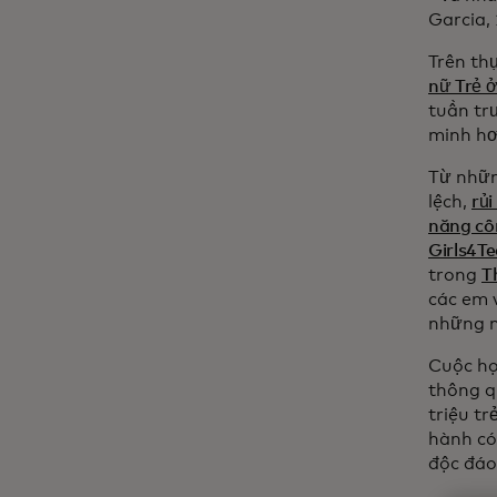
Garcia, 
Trên th
nữ Trẻ 
tuần tr
minh hơ
Từ nhữn
lệch,
rủ
năng cô
Girls4T
trong
T
các em 
những ng
Cuộc họ
thông q
triệu t
hành có
độc đáo