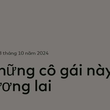
8 tháng 10 năm 2024
hững cô gái nà
ơng lai