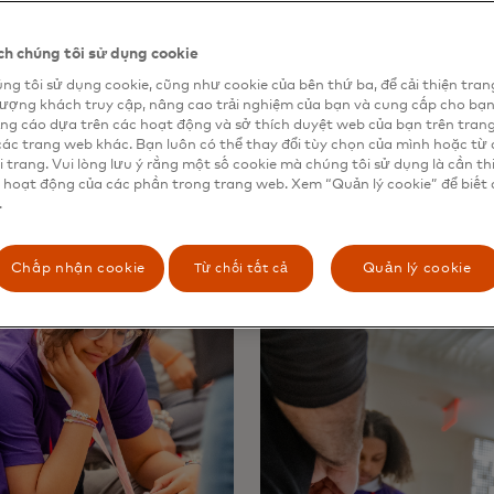
 không nói, 'Đó không phải là cách thế giới hoạt động' ho
g ty hoạt động',” Alissa nói “Tiến sĩ. Jay” Abdullah, Phó g
h chúng tôi sử dụng cookie
ard. “Chúng chứa đầy ý tưởng và trách nhiệm của chúng tô
ó và suy nghĩ về cách chúng có thể hiện thực hóa trong tươ
ng tôi sử dụng cookie, cũng như cookie của bên thứ ba, để cải thiện tran
lượng khách truy cập, nâng cao trải nghiệm của bạn và cung cấp cho bạ
ng cáo dựa trên các hoạt động và sở thích duyệt web của bạn trên tran
các trang web khác. Bạn luôn có thể thay đổi tùy chọn của mình hoặc từ 
i trang. Vui lòng lưu ý rằng một số cookie mà chúng tôi sử dụng là cần th
 hoạt động của các phần trong trang web. Xem “Quản lý cookie” để biết 
.
Từ chối tất cả
Chấp nhận cookie
Quản lý cookie