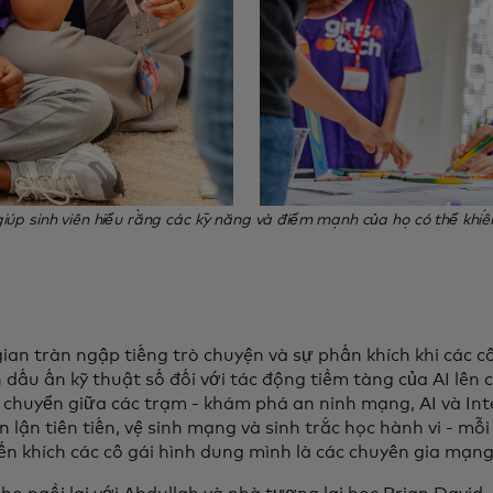
iúp sinh viên hiểu rằng các kỹ năng và điểm mạnh của họ có thể khi
an tràn ngập tiếng trò chuyện và sự phấn khích khi các cô 
h dấu ấn kỹ thuật số đối với tác động tiềm tàng của AI lên
 chuyển giữa các trạm - khám phá an ninh mạng, AI và Int
n lận tiên tiến, vệ sinh mạng và sinh trắc học hành vi - mỗ
ến khích các cô gái hình dung mình là các chuyên gia mạng