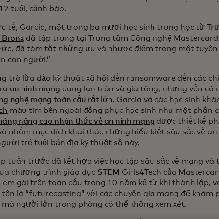
12 tuổi, cảnh báo.
ực tế, Garcia, một trong ba mươi học sinh trung học từ T
ở Bronx
đã tập trung tại Trung tâm Công nghệ Mastercar
ước, đã tóm tắt những ưu và nhược điểm trong một tuyên b
n con người.”
g trò lừa đảo kỹ thuật xã hội đến ransomware đến các chiế
i ro an ninh mạng
đang lan tràn và gia tăng, nhưng vẫn có 
ng nghệ mạng toàn cầu rất lớn
. Garcia và các học sinh kh
ech
màu tím bên ngoài đồng phục học sinh như một phần c
háng nâng cao nhận thức về an ninh mạng
được thiết kế ph
và nhằm mục đích khai thác những hiểu biết sâu sắc về a
ười trẻ tuổi bản địa kỹ thuật số này.
p tuần trước đã kết hợp việc học tập sâu sắc về mạng và t
ua chương trình giáo dục
STEM
Girls4Tech của Mastercard
rẻ em gái trên toàn cầu trong 10 năm kể từ khi thành lập, 
 tên là “futurecasting” với các chuyên gia mạng để khám 
 mà người lớn trong phòng có thể không xem xét.