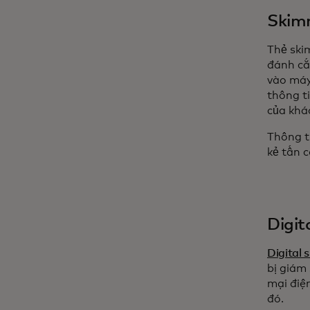
Skimm
Thẻ ski
đánh cắ
vào máy
thông t
của khá
Thông t
kẻ tấn 
Digit
Digital
bị giám
mại điệ
đó.