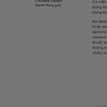
Christine Gibson
Có một 
Người đóng góp
dùng là
hàng kh
Nó được
hoặc we
skimmin
camera 
thuật s
thông ti
nhiều n