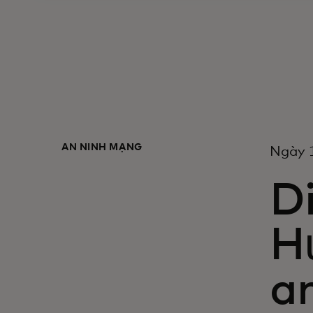
AN NINH MẠNG
Ngày 
Di
H
a