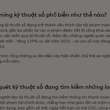
ing kỹ thuật số phổ biến như thế nào?
g kỹ thuật số đang trở thành yêu thích của tội phạm mạng
ard, gần ba phần tư các vi phạm được tiết lộ công khai v
n việc lướt qua kỹ thuật số. Năm đó, những người quét rá
eb mới - tăng 129% so với năm 2021 - và con số này tăn
23.
 tính rằng những vụ lừa đảo này hiện khiến chủ thẻ và ngâ
a
mỗi năm.
uét kỹ thuật số đang tìm kiếm những loạ
gười đọc kỹ thuật số đang tìm kiếm thông tin thanh toán
i tội phạm tài chính khác, chẳng hạn như gian lận và trộm 
ẻ tín dụng, bao gồm số thẻ, ngày hết hạn và mã CVC, cũng