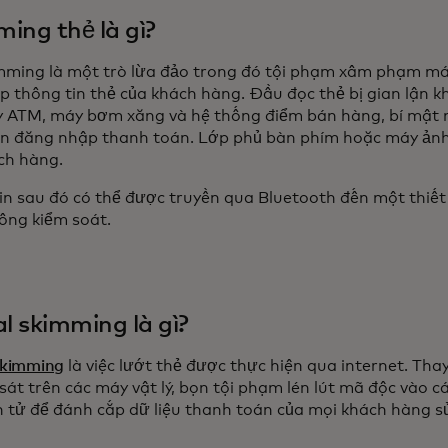
ing thẻ là gì?
mming là một trò lừa đảo trong đó tội phạm xâm phạm má
p thông tin thẻ của khách hàng. Đầu đọc thẻ bị gian lận 
 ATM, máy bơm xăng và hệ thống điểm bán hàng, bí mật 
in đăng nhập thanh toán. Lớp phủ bàn phím hoặc máy ảnh 
ch hàng.
in sau đó có thể được truyền qua Bluetooth đến một thiết 
công kiểm soát.
al skimming là gì?
 skimming
là việc lướt thẻ được thực hiện qua internet. Thay 
 sát trên các máy vật lý, bọn tội phạm lén lút mã độc vào
n tử để đánh cắp dữ liệu thanh toán của mọi khách hàng s