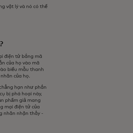
g vật lý và nó có thể
?
ại điện tử bằng mã
dẫn của họ vào mã
 vào biểu mẫu thanh
 nhân của họ.
, chẳng hạn như phần
ụ bị phá hoại này,
sản phẩm giả mang
ng mại điện tử của
g nhân nhận thấy -