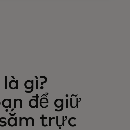
là gì?
ạn để giữ
 sắm trực