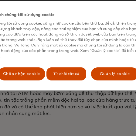
h chúng tôi sử dụng cookie
ng tôi sử dụng cookie, cũng như cookie của bên thứ ba, để cải thiện tran
lượng khách truy cập, nâng cao trải nghiệm của bạn và cung cấp cho bạ
ng cáo dựa trên các hoạt động và sở thích duyệt web của bạn trên tran
các trang web khác. Bạn luôn có thể thay đổi tùy chọn của mình hoặc từ 
i trang. Vui lòng lưu ý rằng một số cookie mà chúng tôi sử dụng là cần th
chủng tội phạm mạng mới trong bán lẻ trực tuyến. Nó nh
 hoạt động của các phần trong trang web. Xem “Quản lý cookie” để biết 
m công việc hàng ngày của họ, cho dù đó là đặt vé máy ba
.
ông lớn hoặc mua vé buổi hòa nhạc từ nền tảng của họ.
 gọi là skimming kỹ thuật số, còn được gọi là e-skimming,
Từ chối tất cả
Chấp nhận cookie
Quản lý cookie
b skimming, và đó là sự phát triển của một trò lừa đảo cũ
g. Đó là khi tội phạm cài đặt thiết bị trên hệ thống điểm
nhỏ tại ATM hoặc máy bơm xăng để thu thập dữ liệu thẻ. V
ố, tin tặc trồng phần mềm độc hại tại các cửa hàng trực t
n đó và có thể khó phát hiện hơn so với việc lướt qua vật l
ạn nhân cùng một lúc.