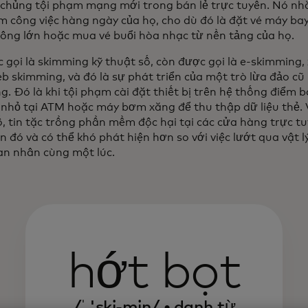
chủng tội phạm mạng mới trong bán lẻ trực tuyến. Nó nh
m công việc hàng ngày của họ, cho dù đó là đặt vé máy ba
ông lớn hoặc mua vé buổi hòa nhạc từ nền tảng của họ.
 gọi là skimming kỹ thuật số, còn được gọi là e-skimming,
b skimming, và đó là sự phát triển của một trò lừa đảo cũ
g. Đó là khi tội phạm cài đặt thiết bị trên hệ thống điểm
nhỏ tại ATM hoặc máy bơm xăng để thu thập dữ liệu thẻ. V
ố, tin tặc trồng phần mềm độc hại tại các cửa hàng trực t
n đó và có thể khó phát hiện hơn so với việc lướt qua vật l
ạn nhân cùng một lúc.
hớt bọt
/ˈ 'ski-miŋ/ • danh từ