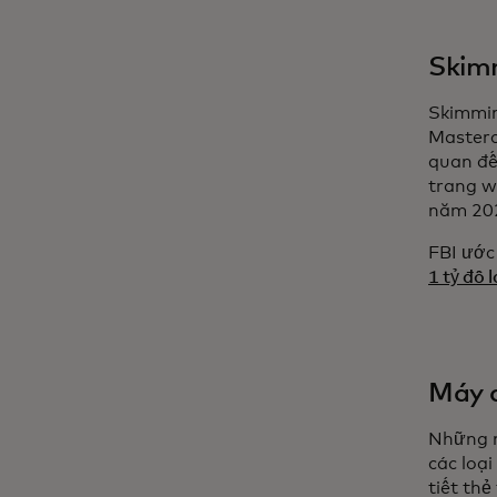
Skimm
Skimmin
Masterc
quan đế
trang w
năm 20
FBI ước
1 tỷ đô l
Máy q
Những n
các loạ
tiết th