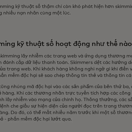
imming kỹ thuật số thậm chí còn khó phát hiện hơn skimmin
g nhiều nạn nhân cùng một lúc.
ing kỹ thuật số hoạt động như thế nào
 skimming lây nhiễm các trang web và ứng dụng thương m
h đánh cắp dữ liệu thanh toán. Skimmers dệt các hướng 
ủa trang web. Khi khách hàng không nghi ngờ gì khi điền
hần mềm độc hại sẽ sao chép thông tin thẻ và thông tin cá
 cũng nhúng mã độc hại vào các sản phẩm của bên thứ ba
 hàng. Khi các thương nhân trực tuyến tích hợp các công c
ình lây nhiễm vào mạng của chính họ. Thông thường, các 
 lệnh che giấu sự hiện diện của người đọc trên trang thươ
àng. Do đó, có thể mất nhiều năm trước khi một số thươn
 bỏ - phần mềm độc hại lướt qua.