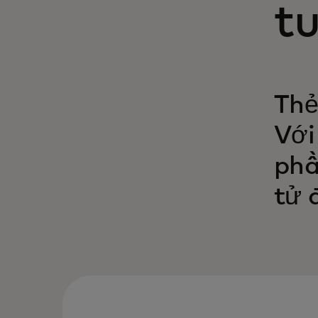
t
Thẻ
Với
phầ
tử 