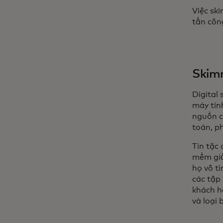
Việc sk
tấn côn
Skimm
Digital
máy tín
nguồn c
toán, p
Tin tặc
mềm giỏ
họ vô t
các tập
khách h
và loại