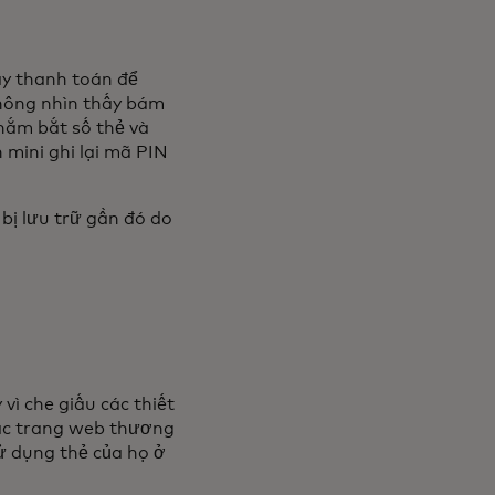
y thanh toán để
không nhìn thấy bám
nắm bắt số thẻ và
mini ghi lại mã PIN
bị lưu trữ gần đó do
vì che giấu các thiết
 các trang web thương
ử dụng thẻ của họ ở