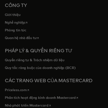
CÔNG TY
Giới thiệu
opens in a new tab
Nghề nghiệp
Phòng tin tức
opens in a new tab
Quan hệ nhà đầu tư
PHÁP LÝ & QUYỀN RIÊNG TƯ
Quyền riêng tư & Trách nhiệm dữ liệu
Quy tắc ràng buộc của doanh nghiệp (BCR)
CÁC TRANG WEB CỦA MASTERCARD
opens in a new tab
Priceless.com
opens in a new tab
Phân tích hoạt động kinh doanh Mastercard
opens in a new tab
Nhà phát triển Mastercard