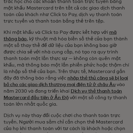
trắc học cho các khoản thanh toán trực tuyến bằng
mật khẩu Mastercard trên tất cả các giao dịch thanh
toán của khách như Click to Pay, dịch vụ thanh toán
trực tuyến và thanh toán bằng thẻ trên tệp.
Khi mật khẩu và Click to Pay được kết hợp với
mã
thông báo
, kỹ thuật mã hóa biến số thẻ của bạn thành
một số thay thế để dữ liệu của bạn không bao giờ
được chia sẻ với nhà cung cấp, nó tạo ra quy trình
thanh toán một lần thực sự — không còn quên mật
khẩu, mã thông báo một lần phiền phức hoặc thậm chí
là nhập số thẻ của bạn. Trên thực tế, Mastercard gần
đây đã thông báo rằng việc
nhập thẻ thủ công sẽ bị loại
bỏ cho các giao dịch thương mại điện tử ở châu Âu
vào
năm 2030 và đang triển khai
Dịch vụ thẻ thanh toán
Mastercard đầu tiên ở Ấn Độ
với một số công ty thanh
toán lớn nhất quốc gia.
Dịch vụ này thay đổi cuộc chơi cho thanh toán trực
tuyến. Người mua sắm chỉ cần chọn thẻ Mastercard
của họ khi thanh toán với tư cách là khách hoặc chọn