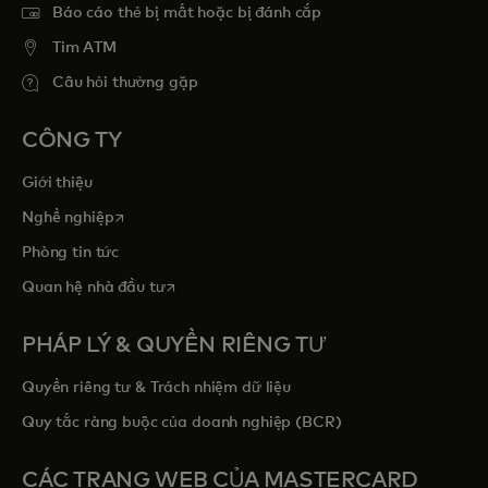
Báo cáo thẻ bị mất hoặc bị đánh cắp
Tim ATM
Câu hỏi thường gặp
CÔNG TY
Giới thiệu
opens in a new tab
Nghề nghiệp
Phòng tin tức
opens in a new tab
Quan hệ nhà đầu tư
PHÁP LÝ & QUYỀN RIÊNG TƯ
Quyền riêng tư & Trách nhiệm dữ liệu
Quy tắc ràng buộc của doanh nghiệp (BCR)
CÁC TRANG WEB CỦA MASTERCARD