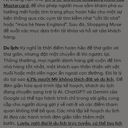
Mastercard,
để cho phép người mua sắm khám phá xu
hướng mới hoặc tìm trang phục hoàn hảo cho một sự
kiện thông qua các cụm từ tìm kiếm như “cốt lõi nhà”
hoặc “mùa hè New England”. Sau đó, Shopping Muse
đề xuất các mục dựa trên từ khóa và hồ sơ của khách
hàng.
Du lịch:
Kỳ nghỉ là thời điểm hoàn hảo để thư giãn và
thư giãn, nhưng đặt một chuyến đi thì ngược lại.
Thông thường, mọi người dành hàng giờ cuộn để tìm
nhà hàng tốt nhất, một khách sạn thân thiện với vật
nuôi hoặc một viên ngọc ẩn ngoài con đường. Đó là lý
do tại sao
43% người Mỹ không thích đặt vé du lịch
. Để
đơn giản hóa quá trình lập kế hoạch, khách du lịch
đang chuyển sang trợ lý AI. ChatGPT và Gemini của
Google có thể tạo hành trình chỉ trong vài giây, cung
cấp cho người dùng gợi ý về nơi ở và các điểm tham
quan không thể bỏ qua. Các nhà lập kế hoạch du lịch
AI đưa các hành trình đơn giản tiến thêm một
bước.
Layla, một đại lý du lịch trực tuyến, có thể tạo lịch