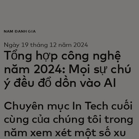
Dành cho bạn
Dành cho doanh nghiệp
NĂM ĐÁNH GIÁ
Ngày 19 tháng 12 năm 2024
Dành cho thế giới
Tổng hợp công nghệ
năm 2024: Mọi sự chú
Dành cho nhà đổi mới
ý đều đổ dồn vào AI
Tin tức và xu hướng
Chuyên mục In Tech cuối
cùng của chúng tôi trong
năm xem xét một số xu