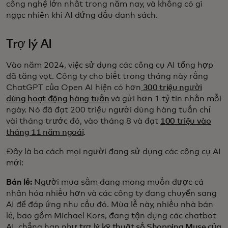
công nghệ lớn nhất trong năm nay, và không có gì
ngạc nhiên khi AI đứng đầu danh sách.
Trợ lý AI
Vào năm 2024, việc sử dụng các công cụ AI tổng hợp
đã tăng vọt. Công ty cho biết trong tháng này rằng
ChatGPT của Open AI hiện có hơn
300 triệu người
dùng hoạt động hàng tuần
và gửi hơn 1 tỷ tin nhắn mỗi
ngày. Nó đã đạt 200 triệu người dùng hàng tuần chỉ
vài tháng trước đó, vào tháng 8 và đạt
100 triệu vào
tháng 11 năm ngoái
.
Đây là ba cách mọi người đang sử dụng các công cụ AI
mới:
Bán lẻ:
Người mua sắm đang mong muốn được cá
nhân hóa nhiều hơn và các công ty đang chuyển sang
AI để đáp ứng nhu cầu đó. Mùa lễ này, nhiều nhà bán
lẻ, bao gồm Michael Kors, đang tận dụng các chatbot
AI, chẳng hạn như
trợ lý kỹ thuật số Shopping Muse của