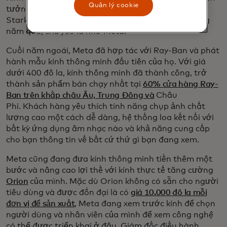
Quản lý cookie
tưởng đến tương lai và có thể là Iron Man của Tony
Stark thành một mặt hàng được bán rộng rãi trong
năm qua, chủ yếu là nhờ Meta.
Cuối năm ngoái, Meta đã hợp tác với Ray-Ban và phát
hành mẫu kính thông minh đầu tiên của họ. Với giá
dưới 400 đô la, kính thông minh đã thành công, trở
thành sản phẩm bán chạy nhất tại
60% cửa hàng Ray-
Ban trên khắp châu Âu, Trung Đông và
Châu
Phi. Khách hàng yêu thích tính năng chụp ảnh chất
lượng cao một cách dễ dàng, hệ thống loa kết nối với
bất kỳ ứng dụng âm nhạc nào và khả năng cung cấp
cho bạn thông tin về bất cứ thứ gì bạn đang xem.
Meta cũng đang đưa kính thông minh tiến thêm một
bước và nâng cao lợi thế với kính thực tế tăng cường
Orion
của mình. Mặc dù Orion không có sẵn cho người
tiêu dùng và được đồn đại là có
giá 10.000 đô la mỗi
đơn vị để sản xuất
, Meta đang xem trước kính để chọn
người dùng và nhân viên của mình để xem công nghệ
có thể được triển khai ở đâu. Giám đốc điều hành