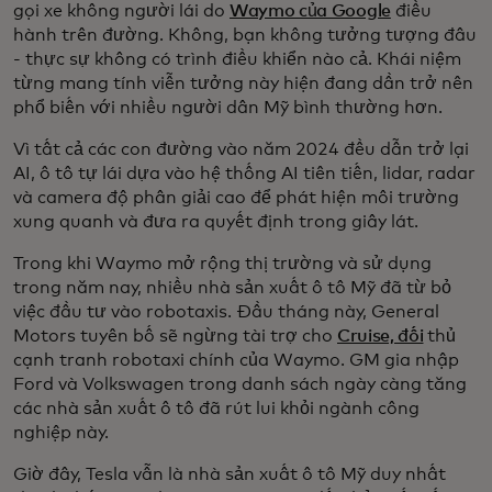
gọi xe không người lái do
Waymo của Google
điều
hành trên đường. Không, bạn không tưởng tượng đâu
- thực sự không có trình điều khiển nào cả. Khái niệm
từng mang tính viễn tưởng này hiện đang dần trở nên
phổ biến với nhiều người dân Mỹ bình thường hơn.
Vì tất cả các con đường vào năm 2024 đều dẫn trở lại
AI, ô tô tự lái dựa vào hệ thống AI tiên tiến, lidar, radar
và camera độ phân giải cao để phát hiện môi trường
xung quanh và đưa ra quyết định trong giây lát.
Trong khi Waymo mở rộng thị trường và sử dụng
trong năm nay, nhiều nhà sản xuất ô tô Mỹ đã từ bỏ
việc đầu tư vào robotaxis. Đầu tháng này, General
Motors tuyên bố sẽ ngừng tài trợ cho
Cruise, đối
thủ
cạnh tranh robotaxi chính của Waymo. GM gia nhập
Ford và Volkswagen trong danh sách ngày càng tăng
các nhà sản xuất ô tô đã rút lui khỏi ngành công
nghiệp này.
Giờ đây, Tesla vẫn là nhà sản xuất ô tô Mỹ duy nhất