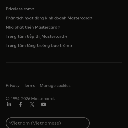
opens in a new tab
Priceless.com
opens in a new tab
Phân tích hoạt động kinh doanh Mastercard
opens in a new tab
Nhà phát triển Mastercard
opens in a new tab
Trung tâm tiếp thị Mastercard
opens in a new tab
Trung tâm tăng trưởng bao trùm
Privacy
Terms
Manage cookies
© 1994-2026 Mastercard.
Linkedin
Facebook
Twitter/X
Youtube
Select
a