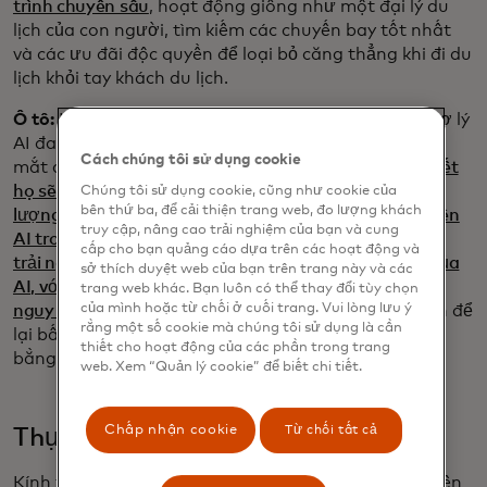
trình chuyên sâu
, hoạt động giống như một đại lý du
lịch của con người, tìm kiếm các chuyến bay tốt nhất
và các ưu đãi độc quyền để loại bỏ căng thẳng khi đi du
lịch khỏi tay khách du lịch.
Ô tô:
Người lái xe có rất nhiều phiền nhiễu, vì vậy trợ lý
AI đang được triển khai vào những chiếc xe mới để
Cách chúng tôi sử dụng cookie
mắt đến con đường. Vào tháng 10,
Mercedes cho biết
họ sẽ sử dụng chip của Qualcomm để cung cấp năng
Chúng tôi sử dụng cookie, cũng như cookie của
bên thứ ba, để cải thiện trang web, đo lượng khách
lượng cho các hệ thống thông tin trong xe hơi dựa trên
truy cập, nâng cao trải nghiệm của bạn và cung
AI trong tương lai
.
Nvidia cũng đang nỗ lực nâng cao
cấp cho bạn quảng cáo dựa trên các hoạt động và
trải nghiệm người lái và hành khách với sự trợ giúp của
sở thích duyệt web của bạn trên trang này và các
AI, với trợ lý hình đại diện sẽ cảnh báo bạn về những
trang web khác. Bạn luôn có thể thay đổi tùy chọn
của mình hoặc từ chối ở cuối trang. Vui lòng lưu ý
nguy hiểm tiềm ẩn trên
đường, cho bạn biết nếu bạn để
rằng một số cookie mà chúng tôi sử dụng là cần
lại bất kỳ đồ đạc nào trong xe và thậm chí giao tiếp
thiết cho hoạt động của các phần trong trang
bằng nhiều ngôn ngữ.
web. Xem “Quản lý cookie” để biết chi tiết.
Chấp nhận cookie
Từ chối tất cả
Thực tế tăng cường và thực tế ảo
Kính thông minh đã đi từ thứ mà người tiêu dùng liên