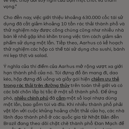
về việc thay đổi suy nghĩ của bạn một chút và tham
vọng.”
Cho đến nay, việc giới thiệu khoảng 630.000 cốc tái sử
dụng đã cắt giảm khoảng 10 tấn rác thải thành phố và
thử nghiệm này được công chúng cũng như nhiều nhà
bán lẻ nhỏ gặp khó khăn trong việc tìm cách giảm sản
phẩm sử dụng một lần. Tiếp theo, Aarhus có kế hoạch
thử nghiệm các hộp có thể tái sử dụng cho sushi, bánh
mì kẹp thịt và salad.
Ý nghĩa của thí điểm của Aarhus mở rộng vượt xa giới
hạn thành phố của nó. Túi đựng đồ ăn mang đi, dao
kéo, hộp đựng đồ uống và giấy gói hiện
chiếm ưu thế
trong rác thải trên đường thủy
trên toàn thế giới và có
các bãi chôn lấp bị tắc ở một số thành phố. Để ứng
phó,
nhiều chính phủ
đã
cấm
một số loại nhựa dùng
một lần, bao gồm túi và đĩa. Khi nhiều thành phố phải
vật lộn với cuộc khủng hoảng chất thải của họ, các nhà
lãnh đạo thành phố ở các quốc gia từ Nhật Bản đến
Brazil đang theo dõi chặt chẽ thành phố Đan Mạch để