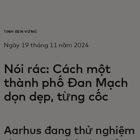
Dành cho bạn
Dành cho doanh nghiệp
TÍNH BỀN VỮNG
Ngày 19 tháng 11 năm 2024
Dành cho thế giới
Nói rác: Cách một
Dành cho nhà đổi mới
thành phố Đan Mạch
Tin tức và xu hướng
dọn dẹp, từng cốc
Aarhus đang thử nghiệm