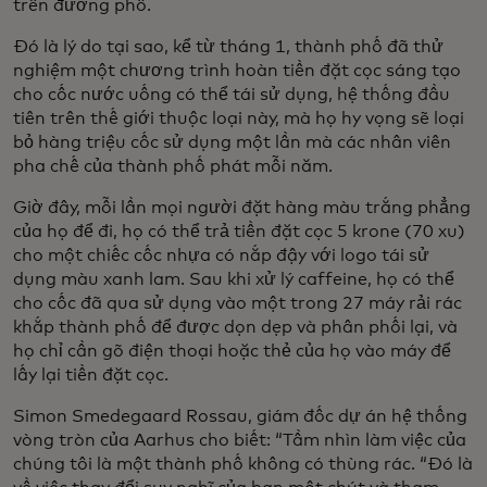
trên đường phố.
Đó là lý do tại sao, kể từ tháng 1, thành phố đã thử
nghiệm một chương trình hoàn tiền đặt cọc sáng tạo
cho cốc nước uống có thể tái sử dụng, hệ thống đầu
tiên trên thế giới thuộc loại này, mà họ hy vọng sẽ loại
bỏ hàng triệu cốc sử dụng một lần mà các nhân viên
pha chế của thành phố phát mỗi năm.
Giờ đây, mỗi lần mọi người đặt hàng màu trắng phẳng
của họ để đi, họ có thể trả tiền đặt cọc 5 krone (70 xu)
cho một chiếc cốc nhựa có nắp đậy với logo tái sử
dụng màu xanh lam. Sau khi xử lý caffeine, họ có thể
cho cốc đã qua sử dụng vào một trong 27 máy rải rác
khắp thành phố để được dọn dẹp và phân phối lại, và
họ chỉ cần gõ điện thoại hoặc thẻ của họ vào máy để
lấy lại tiền đặt cọc.
Simon Smedegaard Rossau, giám đốc dự án hệ thống
vòng tròn của Aarhus cho biết: “Tầm nhìn làm việc của
chúng tôi là một thành phố không có thùng rác. “Đó là