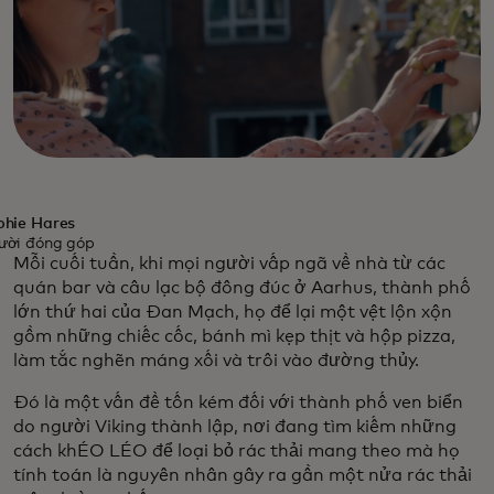
phie Hares
ười đóng góp
Mỗi cuối tuần, khi mọi người vấp ngã về nhà từ các
quán bar và câu lạc bộ đông đúc ở Aarhus, thành phố
lớn thứ hai của Đan Mạch, họ để lại một vệt lộn xộn
gồm những chiếc cốc, bánh mì kẹp thịt và hộp pizza,
làm tắc nghẽn máng xối và trôi vào đường thủy.
Đó là một vấn đề tốn kém đối với thành phố ven biển
do người Viking thành lập, nơi đang tìm kiếm những
cách khÉO LÉO để loại bỏ rác thải mang theo mà họ
tính toán là nguyên nhân gây ra gần một nửa rác thải