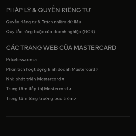
PHÁP LÝ & QUYỀN RIÊNG TƯ
Quyền riêng tư & Trách nhiệm dữ liệu
Quy tắc ràng buộc của doanh nghiệp (BCR)
CÁC TRANG WEB CỦA MASTERCARD
opens in a new tab
Priceless.com
opens in a new tab
Phân tích hoạt động kinh doanh Mastercard
opens in a new tab
Nhà phát triển Mastercard
opens in a new tab
Trung tâm tiếp thị Mastercard
opens in a new tab
Trung tâm tăng trưởng bao trùm