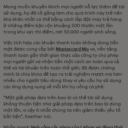
Mong muốn khuyến khích mọi người nỗ lực thêm để tái
sử dụng, họ đã cố gắng làm cho quá trình này trở nên
khó khăn nhất có thể bằng cách lắp đặt máy trả hàng
ở những điểm bận rộn khoảng 500 thước một lần
trong khu vực thí điểm, nơi 50.000 người sinh sống.
Việc tích hợp các khoản thanh toán không dùng tiền
mặt được cung cấp bởi
Mastercard Mo
ve, nền tảng
thanh toán gần thời gian thực của công ty cho phép
mọi người gửi và nhận tiền một cách an toàn qua cả
thẻ và tài khoản trên toàn thế giới, đã được chứng
minh là chìa khóa để tạo ra trải nghiệm mượt mà hơn
nhiều cho người tiêu dùng thay vì yêu cầu họ sử dụng
các ứng dụng vụng về mỗi khi họ uống cà phê.
“Một giải pháp dựa trên bao bì có thể tái sử dụng
không thuận tiện như giải pháp dựa trên bao bì dùng
một lần, vì vậy ít nhất chúng ta nên giảm thiểu yếu tố
bất tiện”, Saether nói.
Nhấn mạnh
lệnh cấm cốc nhựa của Lisbon và động thái