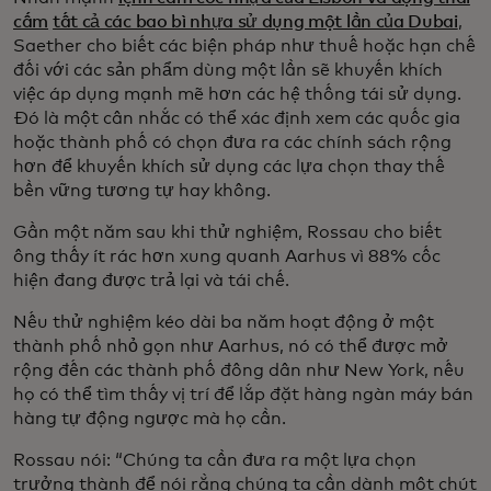
cấm
tất cả các bao bì nhựa sử dụng một lần của Dubai
,
Saether cho biết các biện pháp như thuế hoặc hạn chế
đối với các sản phẩm dùng một lần sẽ khuyến khích
việc áp dụng mạnh mẽ hơn các hệ thống tái sử dụng.
Đó là một cân nhắc có thể xác định xem các quốc gia
hoặc thành phố có chọn đưa ra các chính sách rộng
hơn để khuyến khích sử dụng các lựa chọn thay thế
bền vững tương tự hay không.
Gần một năm sau khi thử nghiệm, Rossau cho biết
ông thấy ít rác hơn xung quanh Aarhus vì 88% cốc
hiện đang được trả lại và tái chế.
Nếu thử nghiệm kéo dài ba năm hoạt động ở một
thành phố nhỏ gọn như Aarhus, nó có thể được mở
rộng đến các thành phố đông dân như New York, nếu
họ có thể tìm thấy vị trí để lắp đặt hàng ngàn máy bán
hàng tự động ngược mà họ cần.
Rossau nói: “Chúng ta cần đưa ra một lựa chọn
trưởng thành để nói rằng chúng ta cần dành một chút