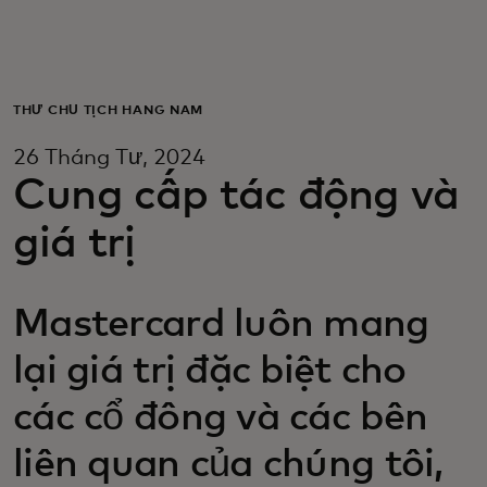
Dành cho bạn
Dành cho doanh nghiệp
THƯ CHỦ TỊCH HÀNG NĂM
26 Tháng Tư, 2024
Dành cho thế giới
Cung cấp tác động và
giá trị
Dành cho nhà đổi mới
Mastercard luôn mang
Tin tức và xu hướng
lại giá trị đặc biệt cho
các cổ đông và các bên
liên quan của chúng tôi,