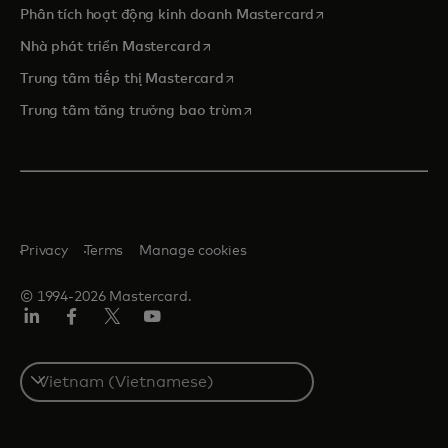
opens in a new tab
Phân tích hoạt động kinh doanh Mastercard
opens in a new tab
Nhà phát triển Mastercard
opens in a new tab
Trung tâm tiếp thị Mastercard
opens in a new tab
Trung tâm tăng trưởng bao trùm
Privacy
Terms
Manage cookies
© 1994-2026 Mastercard.
Linkedin
Facebook
Twitter/X
Youtube
Select
a
country