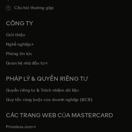
Câu hỏi thường gặp
CÔNG TY
Giới thiệu
opens in a new tab
Nghề nghiệp
Phòng tin tức
opens in a new tab
Quan hệ nhà đầu tư
PHÁP LÝ & QUYỀN RIÊNG TƯ
Quyền riêng tư & Trách nhiệm dữ liệu
Quy tắc ràng buộc của doanh nghiệp (BCR)
CÁC TRANG WEB CỦA MASTERCARD
opens in a new tab
Priceless.com