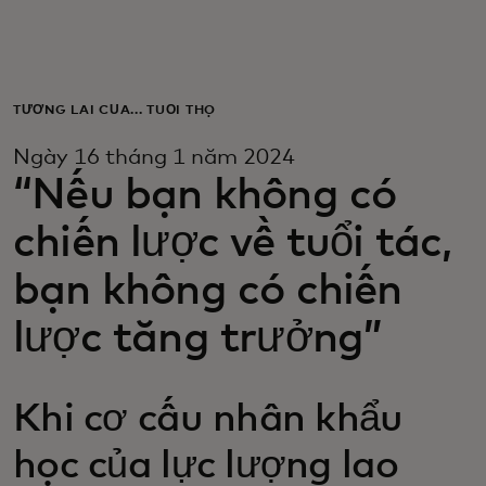
Dành cho bạn
Dành cho doanh nghiệp
TƯƠNG LAI CỦA... TUỔI THỌ
Ngày 16 tháng 1 năm 2024
Dành cho thế giới
“Nếu bạn không có
chiến lược về tuổi tác,
Dành cho nhà đổi mới
bạn không có chiến
Tin tức và xu hướng
lược tăng trưởng”
Khi cơ cấu nhân khẩu
học của lực lượng lao