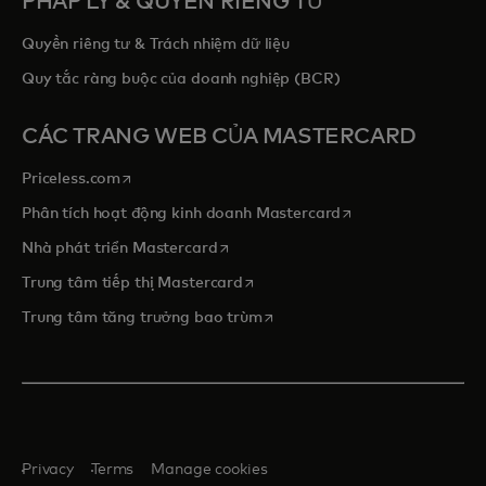
PHÁP LÝ & QUYỀN RIÊNG TƯ
Quyền riêng tư & Trách nhiệm dữ liệu
Quy tắc ràng buộc của doanh nghiệp (BCR)
CÁC TRANG WEB CỦA MASTERCARD
opens in a new tab
Priceless.com
opens in a new tab
Phân tích hoạt động kinh doanh Mastercard
opens in a new tab
Nhà phát triển Mastercard
opens in a new tab
Trung tâm tiếp thị Mastercard
opens in a new tab
Trung tâm tăng trưởng bao trùm
Privacy
Terms
Manage cookies