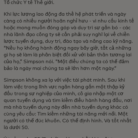
Tổ chức Y tế Thế giới.
Khi lực lượng lao động đa thế hệ phát triển và ngày
càng có nhiều người hoãn nghỉ hưu - vì nhu cầu kinh tế
hoặc mong muốn đóng góp và duy trì sự gắn bó - các
nhà lãnh đạo công ty sẽ cần phải suy nghĩ lại về chiến
lược tuyển dụng, duy trì, đào tạo và nâng cao kỹ năng.
“Nếu họ không hành động ngay bây giờ, tất cả những
gì họ sẽ làm là phân biệt đối xử với bản thân tương lai
của họ,” Simpson nói. “Một điều chúng ta có thể đảm
bảo là ngày mai chúng ta sẽ lớn hơn một ngày.”
Simpson không xa lạ với việc tái phát minh. Sau khi
làm việc trong lĩnh vực ngân hàng gần một thập kỷ
đầu trong sự nghiệp của mình, cô gia nhập một cơ
quan tuyển dụng và tìm kiếm điều hành hàng đầu, nơi
mà nhà tuyển dụng này đến nhà tuyển dụng khác có
cùng yêu cầu: Tìm kiếm những tài năng mới nổi. Một
người có thể đúc khuôn. Có thể định hình. Và tốt nhất
là dưới 50.