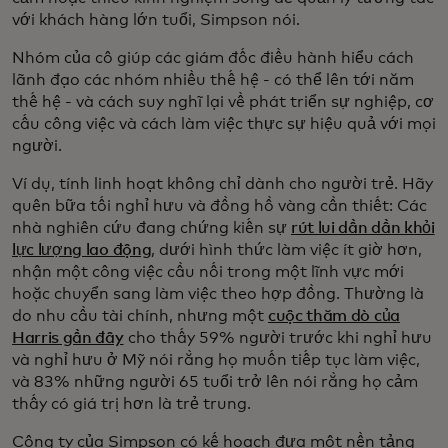
với khách hàng lớn tuổi, Simpson nói.
Nhóm của cô giúp các giám đốc điều hành hiểu cách
lãnh đạo các nhóm nhiều thế hệ - có thể lên tới năm
thế hệ - và cách suy nghĩ lại về phát triển sự nghiệp, cơ
cấu công việc và cách làm việc thực sự hiệu quả với mọi
người.
Ví dụ, tính linh hoạt không chỉ dành cho người trẻ. Hãy
quên bữa tối nghỉ hưu và đồng hồ vàng cần thiết: Các
nhà nghiên cứu đang chứng kiến sự
rút lui dần dần khỏi
lực lượng lao động
, dưới hình thức làm việc ít giờ hơn,
nhận một công việc cầu nối trong một lĩnh vực mới
hoặc chuyển sang làm việc theo hợp đồng. Thường là
do nhu cầu tài chính, nhưng một
cuộc thăm dò của
Harris gần đây
cho thấy 59% người trước khi nghỉ hưu
và nghỉ hưu ở Mỹ nói rằng họ muốn tiếp tục làm việc,
và 83% những người 65 tuổi trở lên nói rằng họ cảm
thấy có giá trị hơn là trẻ trung.
Công ty của Simpson có kế hoạch đưa một nền tảng