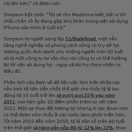
cái lớn hơn,” cô được nói.
Simpson bật cười. “Tôi sẽ cho Madonna biết, bởi vì tôi
chắc chắn cô ấy đang gặp khó khăn trong việc sử dụng
iPhone của mình ở tuổi 65.”
Simpson là người sáng lập
55/Redefined
, một nền
tảng nghề nghiệp và phong cách sống có trụ sở tại
Vương quốc Anh dành cho những người trên 50 tuổi
và là một công ty tư vấn cho các công ty có thể hưởng
lợi từ việc sử dụng họ - ngay cả khi họ chưa nhận ra
điều đó.
Phân tích của Bain về dữ liệu việc làm trên khắp các
nền kinh tế tiên tiến nhất thế giới cho thấy tỷ lệ lao
động từ 55 tuổi trở lên
sẽ vượt quá 25% vào năm
2031
, cao hơn gần 10 điểm phần trăm so với năm
2021. Một sự thay đổi tương tự nhưng ít cực đoan hơn
có thể được nhìn thấy ở các nước kém phát triển hơn.
Từ năm 2015 đến năm 2050, tỷ lệ dân số trên 60 tuổi
trên thế giới
sẽ tăng gần gấp đôi từ 12% lên 22%,
theo