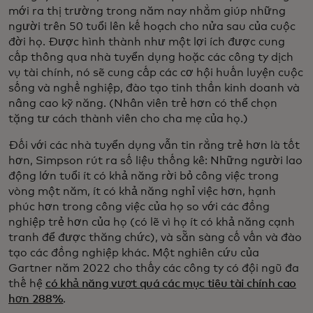
mới ra thị trường trong năm nay nhằm giúp những
người trên 50 tuổi lên kế hoạch cho nửa sau của cuộc
đời họ. Được hình thành như một lợi ích được cung
cấp thông qua nhà tuyển dụng hoặc các công ty dịch
vụ tài chính, nó sẽ cung cấp các cơ hội huấn luyện cuộc
sống và nghề nghiệp, đào tạo tinh thần kinh doanh và
nâng cao kỹ năng. (Nhân viên trẻ hơn có thể chọn
tặng tư cách thành viên cho cha mẹ của họ.)
Đối với các nhà tuyển dụng vẫn tin rằng trẻ hơn là tốt
hơn, Simpson rút ra số liệu thống kê: Những người lao
động lớn tuổi ít có khả năng rời bỏ công việc trong
vòng một năm, ít có khả năng nghỉ việc hơn, hạnh
phúc hơn trong công việc của họ so với các đồng
nghiệp trẻ hơn của họ (có lẽ vì họ ít có khả năng cạnh
tranh để được thăng chức), và sẵn sàng cố vấn và đào
tạo các đồng nghiệp khác. Một nghiên cứu của
Gartner năm 2022 cho thấy các công ty có đội ngũ đa
thế hệ
có khả năng vượt quá các mục tiêu tài chính cao
hơn 288%
.