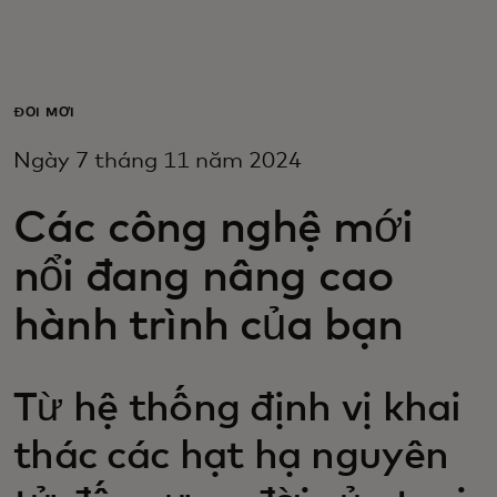
Dành cho bạn
Dành cho doanh nghiệp
ĐỔI MỚI
Ngày 7 tháng 11 năm 2024
Dành cho thế giới
Các công nghệ mới
Dành cho nhà đổi mới
nổi đang nâng cao
hành trình của bạn
Tin tức và xu hướng
Từ hệ thống định vị khai
thác các hạt hạ nguyên