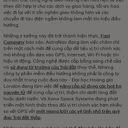
theo dõi hợp lý cho các dịch vụ giao hàng, tối ưu hóa
việc đi lại với ít tắc nghẽn giao thông hơn và các
chuyến đi tàu điện ngầm không làm mất tín hiệu điều
hướng.
Những ý tưởng này đã trở thành hiện thực,
Fast
Company
báo cáo. AstraNav đang làm việc chăm chỉ
trên một cách mới để cung cấp dữ liệu vị trí chính xác
mà không cần dựa vào GPS, internet, Wi-Fi hoặc tín
hiệu di động. Công nghệ được cấp bằng sáng chế của
nó
sử dụng từ trường của Trái đất
thay thế. Nhưng
công ty phần mềm điều hướng không phải là công ty
duy nhất trong cuộc đua này - Đại học Hoàng gia
London đang làm việc để
nâng cấp sử dụng các hạt hạ
nguyên tử
để cung cấp vị trí, thậm chí dưới lòng đất
hoặc dưới nước. Và Xona Space Systems đang phát
triển một hình thức theo dõi vị trí chính xác hơn nhiều
so với GPS với
một mạng lưới các vệ tinh nhỏ trên quỹ
đạo Trái đất thấp
.