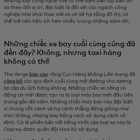
Những loại công nghệ này có thể đảm bảo lập bản đồ
và theo dõi vị trí, đặc biệt là đối với các ngành công
nghiệp như khai thác mỏ và cơ sở hạ tầng đô thị, có
thể trở nên hữu ích hơn nhiều trong những năm tới.
Những chiếc xe bay cuối cùng cũng đã
đến đây? Không, nhưng taxi hàng
không có thể
The Verge
báo cáo
rằng Cục Hàng không Liên bang đã
công bố
các quy định cuối cùng mở đường cho tương
lai của du lịch hàng không. Những chiếc xe nâng có
động cơ mới được tạo ra là loại máy bay mới đầu tiên
trong gần 80 năm. Những chiếc máy bay này đặc biệt
vì chúng cất cánh và hạ cánh thẳng đứng giống như
trực thăng, nhưng bay bằng cách sử dụng cánh cố
định. Có lẽ phiên bản nổi tiếng nhất của loại xe này là
Osprey, được quân đội Hoa Kỳ sử dụng.