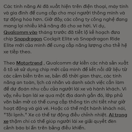
Các tính năng AI đã xuất hiện trên điện thoại, máy tính
và gia đình để cung cấp cho mọi người thông minh và
tự động hóa hơn. Giờ đây, các công ty công nghệ đang
mang lại nhiều khả năng đó cho xe hơi. Ví dụ,
Qualcomm vào
tháng trước đã tiết lộ kế hoạch đưa
chip
Snapdragon
Cockpit Elite và Snapdragon Ride
Elite mới của mình để cung cấp năng lượng cho thế hệ
xe tiếp theo.
Theo
Motortrend
, Qualcomm dự kiến các nhà sản xuất
ô tô sẽ sử dụng chip mới của mình để kết nối dữ liệu từ
các cảm biến trên xe, bản đồ thời gian thực, các tính
năng an toàn, lịch cá nhân và danh sách việc cần làm
để dự đoán nhu cầu của người lái xe và hành khách. Vì
vậy, nếu bạn lái xe qua một địa danh gần đó, lớp phủ
văn bản mờ có thể cung cấp thông tin chi tiết như giờ
hoạt động và giá vé. Hoặc có thể một hành khách nói,
"Tôi lạnh." Xe có thể tự động điều chỉnh nhiệt.
AI trong
xe
thậm chí có thể giúp người lái xe giải quyết đèn
cảnh báo bí ẩn trên bảng điều khiển.