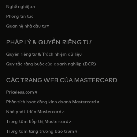
opens in a new tab
Nghề nghiệp
Phòng tin tức
opens in a new tab
Quan hệ nhà đầu tư
PHÁP LÝ & QUYỀN RIÊNG TƯ
Quyền riêng tư & Trách nhiệm dữ liệu
Quy tắc ràng buộc của doanh nghiệp (BCR)
CÁC TRANG WEB CỦA MASTERCARD
opens in a new tab
Priceless.com
opens in a new tab
Phân tích hoạt động kinh doanh Mastercard
opens in a new tab
Nhà phát triển Mastercard
opens in a new tab
Trung tâm tiếp thị Mastercard
opens in a new tab
Trung tâm tăng trưởng bao trùm