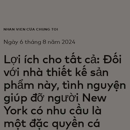
Dành cho bạn
Dành cho doanh nghiệp
NHÂN VIÊN CỦA CHÚNG TÔI
Ngày 6 tháng 8 năm 2024
Dành cho thế giới
Lợi ích cho tất cả: Đối
Dành cho nhà đổi mới
với nhà thiết kế sản
phẩm này, tình nguyện
Tin tức và xu hướng
giúp đỡ người New
York có nhu cầu là
một đặc quyền cá