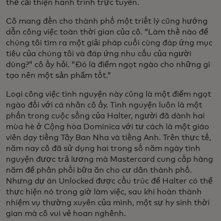
thể cải thiện hành trình trực tuyến.
Cô mang đến cho thành phố một triết lý cũng hướng
dẫn công việc toàn thời gian của cô. “Làm thế nào để
chúng tôi tìm ra một giải pháp cuối cùng đáp ứng mục
tiêu của chúng tôi và đáp ứng nhu cầu của người
dùng?” cô ấy hỏi. “Đó là điểm ngọt ngào cho những gì
tạo nên một sản phẩm tốt.”
Loại công việc tình nguyện này cũng là một điểm ngọt
ngào đối với cá nhân cô ấy. Tình nguyện luôn là một
phần trong cuộc sống của Halter, người đã dành hai
mùa hè ở Cộng hòa Dominica với tư cách là một giáo
viên dạy tiếng Tây Ban Nha và tiếng Anh. Trên thực tế,
năm nay cô đã sử dụng hai trong số năm ngày tình
nguyện được trả lương mà Mastercard cung cấp hàng
năm để phân phối bữa ăn cho cư dân thành phố.
Nhưng dự án Unlocked được cấu trúc để Halter có thể
thực hiện nó trong giờ làm việc, sau khi hoàn thành
nhiệm vụ thường xuyên của mình, một sự hy sinh thời
gian mà cô vui vẻ hoan nghênh.