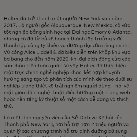
Halter đã trở thành một người New York vào năm
2017. Là người gốc Albuquerque, New Mexico, cô vừa
tốt nghiệp bằng sinh học tại Đại học Emory ở Atlanta,
nhưng cô đã từ bỏ kế hoạch thành lập trường y để
thành lập công ty khiêu vũ đương đại của riêng mình.
Vũ công Alice Liddell & đã biểu diễn trên khắp khu vực
ba bang cho đến năm 2020, khi đại dịch đóng cửa các
sân khấu trên toàn quốc. Vì vậy, Halter đã thực hiện
một trục chính nghề nghiệp khác, kết hợp khuynh
hướng sáng tạo và phân tích của mình để theo đuổi sự
nghiệp trong thiết kế trải nghiệm người dùng - nói về
mặt giáo dân, nghệ thuật điều hướng một trang web
hoặc nền tảng kỹ thuật số một cách dễ dàng và thích
thú.
Là một tình nguyện viên của Sở Dịch vụ Xã hội của
Thành phố New York, nơi hỗ trợ hơn 2 triệu người và
quản lý các chương trình hỗ trợ dinh dưỡng bổ sung