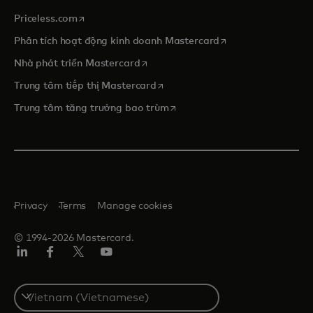
opens in a new tab
Priceless.com
opens in a new tab
Phân tích hoạt động kinh doanh Mastercard
opens in a new tab
Nhà phát triển Mastercard
opens in a new tab
Trung tâm tiếp thị Mastercard
opens in a new tab
Trung tâm tăng trưởng bao trùm
Privacy
Terms
Manage cookies
© 1994-2026 Mastercard.
Linkedin
Facebook
Twitter/X
Youtube
Select
a
country