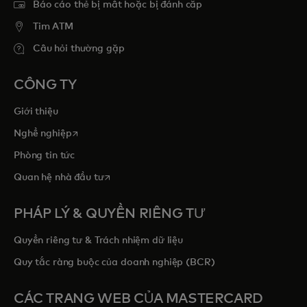
Báo cáo thẻ bị mất hoặc bị đánh cắp
Tim ATM
Câu hỏi thường gặp
CÔNG TY
Giới thiệu
opens in a new tab
Nghề nghiệp
Phòng tin tức
opens in a new tab
Quan hệ nhà đầu tư
PHÁP LÝ & QUYỀN RIÊNG TƯ
Quyền riêng tư & Trách nhiệm dữ liệu
Quy tắc ràng buộc của doanh nghiệp (BCR)
CÁC TRANG WEB CỦA MASTERCARD