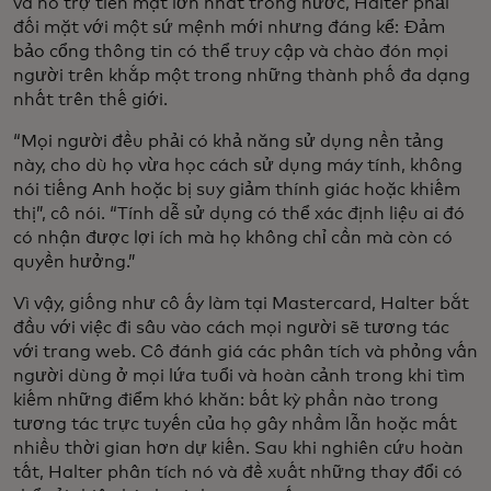
và hỗ trợ tiền mặt lớn nhất trong nước, Halter phải
đối mặt với một sứ mệnh mới nhưng đáng kể: Đảm
bảo cổng thông tin có thể truy cập và chào đón mọi
người trên khắp một trong những thành phố đa dạng
nhất trên thế giới.
“Mọi người đều phải có khả năng sử dụng nền tảng
này, cho dù họ vừa học cách sử dụng máy tính, không
nói tiếng Anh hoặc bị suy giảm thính giác hoặc khiếm
thị”, cô nói. “Tính dễ sử dụng có thể xác định liệu ai đó
có nhận được lợi ích mà họ không chỉ cần mà còn có
quyền hưởng.”
Vì vậy, giống như cô ấy làm tại Mastercard, Halter bắt
đầu với việc đi sâu vào cách mọi người sẽ tương tác
với trang web. Cô đánh giá các phân tích và phỏng vấn
người dùng ở mọi lứa tuổi và hoàn cảnh trong khi tìm
kiếm những điểm khó khăn: bất kỳ phần nào trong
tương tác trực tuyến của họ gây nhầm lẫn hoặc mất
nhiều thời gian hơn dự kiến. Sau khi nghiên cứu hoàn
tất, Halter phân tích nó và đề xuất những thay đổi có