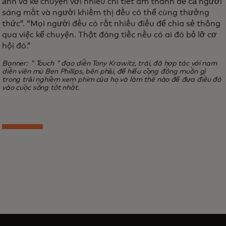
ảnh và kể chuyện với nhiều chi tiết âm thanh để cả người
sáng mắt và người khiếm thị đều có thể cùng thưởng
thức”. “Mọi người đều có rất nhiều điều để chia sẻ thông
qua việc kể chuyện. Thật đáng tiếc nếu có ai đó bỏ lỡ cơ
hội đó.”
Banner: " Touch " đạo diễn Tony Krawitz, trái, đã hợp tác với nam
diễn viên mù Ben Phillips, bên phải, để hiểu cộng đồng muốn gì
trong trải nghiệm xem phim của họ và làm thế nào để đưa điều đó
vào cuộc sống tốt nhất.