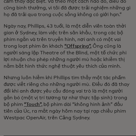
cảm thấy đặc biệt. Và theo một cách nào đó, điều đó
cũng bình thường, vì tôi đã được trải nghiệm những gì
họ đã trải qua trong cuộc sống không có giới hạn.”
Ngày nay, Phillips, 43 tuổi, là một diễn viên toàn thời
gian ở Sydney, làm việc trên sân khấu, trong các bộ
phim ngắn và trên truyền hình, nơi anh có một vai
trong loạt phim ăn khách
“Offspring”.
Ông cũng là
người sáng lập Theatre of the Blind, một tổ chức phi
lợi nhuận cho phép những người mù hoặc khiếm thị
nắm bắt hình thức nghệ thuật yêu thích của mình.
Nhưng luôn hiếm khi Phillips tìm thấy một tác phẩm
được viết riêng cho những người mù. Điều đó đã thay
đổi khi anh được yêu cầu đóng vai trò là một người
gắn bó (một vị trí tương tự như thực tập sinh) trong
bộ phim
“Touch”,
bộ phim dài “không hình ảnh” đầu
tiên của Úc, ra mắt ngày hôm nay tại rạp chiếu phim
Westpac OpenAir, trên Cảng Sydney.