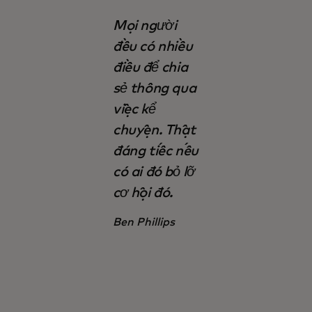
Mọi người
đều có nhiều
điều để chia
sẻ thông qua
việc kể
chuyện. Thật
đáng tiếc nếu
có ai đó bỏ lỡ
cơ hội đó.
Ben Phillips