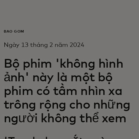
Dành cho bạn
Dành cho doanh nghiệp
BAO GỒM
Ngày 13 tháng 2 năm 2024
Dành cho thế giới
Bộ phim 'không hình
Dành cho nhà đổi mới
ảnh' này là một bộ
phim có tầm nhìn xa
Tin tức và xu hướng
trông rộng cho những
người không thể xem