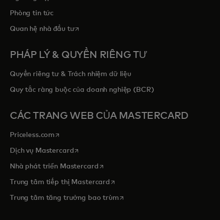
Phòng tin tức
opens in a new tab
Quan hệ nhà đầu tư
PHÁP LÝ & QUYỀN RIÊNG TƯ
Quyền riêng tư & Trách nhiệm dữ liệu
Quy tắc ràng buộc của doanh nghiệp (BCR)
CÁC TRANG WEB CỦA MASTERCARD
opens in a new tab
Priceless.com
opens in a new tab
Dịch vụ Mastercard
opens in a new tab
Nhà phát triển Mastercard
opens in a new tab
Trung tâm tiếp thị Mastercard
opens in a new tab
Trung tâm tăng trưởng bao trùm