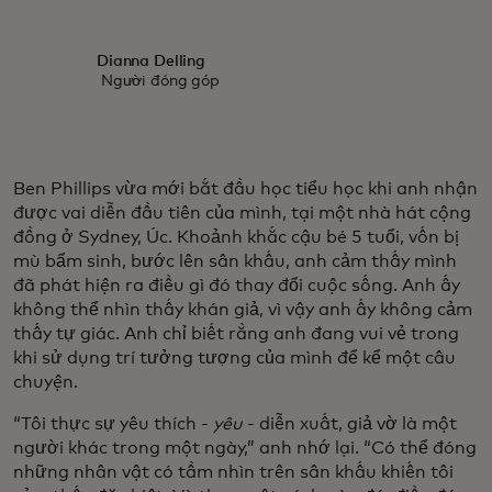
Dianna Delling
Người đóng góp
Ben Phillips vừa mới bắt đầu học tiểu học khi anh nhận
được vai diễn đầu tiên của mình, tại một nhà hát cộng
đồng ở Sydney, Úc. Khoảnh khắc cậu bé 5 tuổi, vốn bị
mù bẩm sinh, bước lên sân khấu, anh cảm thấy mình
đã phát hiện ra điều gì đó thay đổi cuộc sống. Anh ấy
không thể nhìn thấy khán giả, vì vậy anh ấy không cảm
thấy tự giác. Anh chỉ biết rằng anh đang vui vẻ trong
khi sử dụng trí tưởng tượng của mình để kể một câu
chuyện.
“Tôi thực sự yêu thích -
yêu
- diễn xuất, giả vờ là một
người khác trong một ngày,” anh nhớ lại. “Có thể đóng
những nhân vật có tầm nhìn trên sân khấu khiến tôi