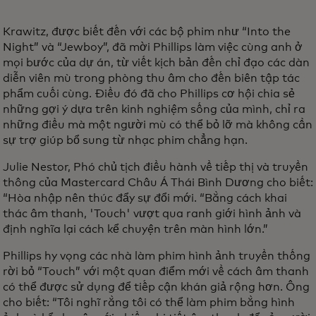
Krawitz, được biết đến với các bộ phim như “Into the
Night” và “Jewboy”, đã mời Phillips làm việc cùng anh ở
mọi bước của dự án, từ viết kịch bản đến chỉ đạo các dàn
diễn viên mù trong phòng thu âm cho đến biên tập tác
phẩm cuối cùng. Điều đó đã cho Phillips cơ hội chia sẻ
những gợi ý dựa trên kinh nghiệm sống của mình, chỉ ra
những điều mà một người mù có thể bỏ lỡ mà không cần
sự trợ giúp bổ sung từ nhạc phim chẳng hạn.
Julie Nestor, Phó chủ tịch điều hành về tiếp thị và truyền
thông của Mastercard Châu Á Thái Bình Dương cho biết:
“Hòa nhập nên thúc đẩy sự đổi mới. “Bằng cách khai
thác âm thanh, 'Touch' vượt qua ranh giới hình ảnh và
định nghĩa lại cách kể chuyện trên màn hình lớn.”
Phillips hy vọng các nhà làm phim hình ảnh truyền thống
rời bỏ “Touch” với một quan điểm mới về cách âm thanh
có thể được sử dụng để tiếp cận khán giả rộng hơn. Ông
cho biết: “Tôi nghĩ rằng tôi có thể làm phim bằng hình