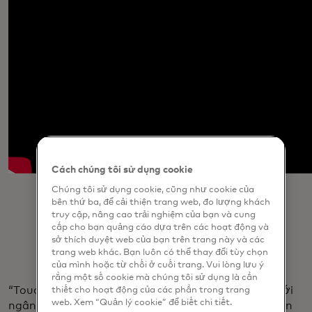
Cách chúng tôi sử dụng cookie
Chúng tôi sử dụng cookie, cũng như cookie của
bên thứ ba, để cải thiện trang web, đo lượng khách
truy cập, nâng cao trải nghiệm của bạn và cung
cấp cho bạn quảng cáo dựa trên các hoạt động và
sở thích duyệt web của bạn trên trang này và các
trang web khác. Bạn luôn có thể thay đổi tùy chọn
của mình hoặc từ chối ở cuối trang. Vui lòng lưu ý
rằng một số cookie mà chúng tôi sử dụng là cần
“Touch” được hình thành bởi Mastercard hợp tác với
thiết cho hoạt động của các phần trong trang
web. Xem “Quản lý cookie” để biết chi tiết.
ngân hàng Úc Westpac như một phần của nỗ lực lớn