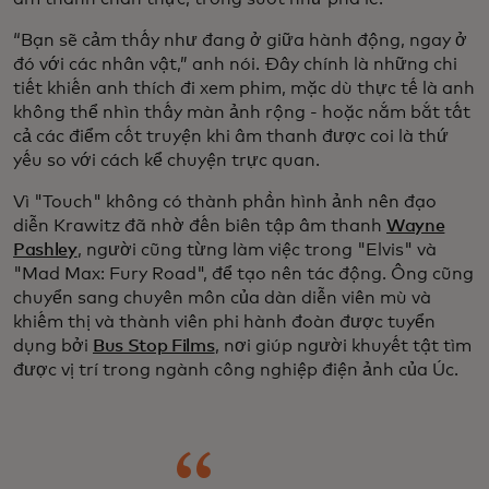
“Bạn sẽ cảm thấy như đang ở giữa hành động, ngay ở
đó với các nhân vật,” anh nói. Đây chính là những chi
tiết khiến anh thích đi xem phim, mặc dù thực tế là anh
không thể nhìn thấy màn ảnh rộng - hoặc nắm bắt tất
cả các điểm cốt truyện khi âm thanh được coi là thứ
yếu so với cách kể chuyện trực quan.
Vì "Touch" không có thành phần hình ảnh nên đạo
diễn Krawitz đã nhờ đến biên tập âm thanh
Wayne
Pashley
, người cũng từng làm việc trong "Elvis" và
"Mad Max: Fury Road", để tạo nên tác động. Ông cũng
chuyển sang chuyên môn của dàn diễn viên mù và
khiếm thị và thành viên phi hành đoàn được tuyển
dụng bởi
Bus Stop Films
, nơi giúp người khuyết tật tìm
được vị trí trong ngành công nghiệp điện ảnh của Úc.