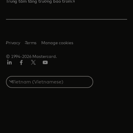
opens in a new tab
Trung tâm tăng trưởng bao trùm
Privacy
Terms
Manage cookies
© 1994-2026 Mastercard.
Linkedin
Facebook
Twitter/X
Youtube
Select
a
country