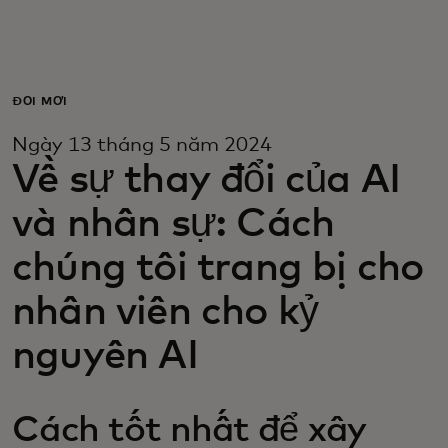
Dành cho bạn
Dành cho doanh nghiệp
ĐỔI MỚI
Ngày 13 tháng 5 năm 2024
Dành cho thế giới
Về sự thay đổi của AI
và nhân sự: Cách
Dành cho nhà đổi mới
chúng tôi trang bị cho
Tin tức và xu hướng
nhân viên cho kỷ
nguyên AI
Cách tốt nhất để xây