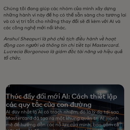
Chúng tôi đang giúp các nhóm của mình xây dựng
những hành vi này để họ có thể sẵn sàng cho tương lai
và có vị trí tốt cho những thay đổi sẽ đi kèm với AI và
các công nghệ mới nổi khác.
Anshul Sheopuri là phó chủ tịch điều hành về hoạt
động con người và thông tin chi tiết tại Mastercard.
Lucrecia Borgonovo là giám đốc tài năng và hiệu quả
tổ chức.
AI
Thúc đẩy đổi mới AI: Cách thiết lập
các quy tắc của con đường
AI duy nhất là AI có trách nhiệm, đó là lý do tại sao
Mastercard đã tạo ra một khung quản trị AI mạnh
mẽ để hướng dẫn các nỗ lực của mình, bao gồm cả