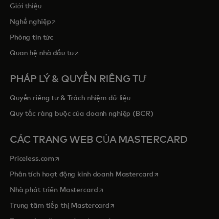
Giới thiệu
opens in a new tab
Nghề nghiệp
Phòng tin tức
opens in a new tab
Quan hệ nhà đầu tư
PHÁP LÝ & QUYỀN RIÊNG TƯ
Quyền riêng tư & Trách nhiệm dữ liệu
Quy tắc ràng buộc của doanh nghiệp (BCR)
CÁC TRANG WEB CỦA MASTERCARD
opens in a new tab
Priceless.com
opens in a new tab
Phân tích hoạt động kinh doanh Mastercard
opens in a new tab
Nhà phát triển Mastercard
opens in a new tab
Trung tâm tiếp thị Mastercard