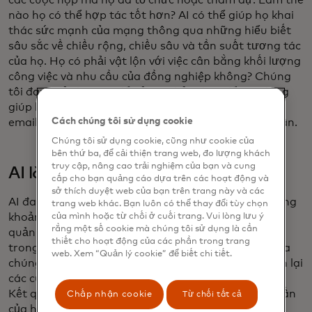
các cuộc họp mà họ đã tổ chức hoặc tham dự. Làm thế
nào họ có thể hợp tác tốt hơn? AI có thể giúp họ khai
thác sức mạnh của mạng thông qua những hiểu biết
sâu sắc về chiều rộng, chiều sâu và tần suất tương tác
của họ. Họ có phải vật lộn với việc cân bằng khối lượng
công việc và nhu cầu của đồng nghiệp không? Chúng
tôi đang sử dụng AI để gửi các bản thúc đẩy tự động
giúp khuyến khích nhân viên cân nhắc việc lên lịch
Cách chúng tôi sử dụng cookie
email để phù hợp tốt hơn với múi giờ của người nhận.
Chúng tôi sử dụng cookie, cũng như cookie của
bên thứ ba, để cải thiện trang web, đo lượng khách
truy cập, nâng cao trải nghiệm của bạn và cung
AI là trợ lý quy trình làm việc
cấp cho bạn quảng cáo dựa trên các hoạt động và
sở thích duyệt web của bạn trên trang này và các
AI đang được tích hợp vào luồng công việc cho những
trang web khác. Bạn luôn có thể thay đổi tùy chọn
của mình hoặc từ chối ở cuối trang. Vui lòng lưu ý
khoảnh khắc hàng ngày - ví dụ như thúc đẩy người
rằng một số cookie mà chúng tôi sử dụng là cần
quản lý phê duyệt yêu cầu nghỉ phép của thành viên
thiết cho hoạt động của các phần trong trang
trong nhóm. Công cụ lập lịch phỏng vấn tự động của
web. Xem “Quản lý cookie” để biết chi tiết.
chúng tôi sử dụng AI để phối hợp và, khi cần, lên lịch lại
các cuộc phỏng vấn với các nhà quản lý tuyển dụng.
Kết quả là, các ứng viên hiện thấy các cuộc phỏng vấn
Chấp nhận cookie
Từ chối tất cả
của họ được lên lịch nhanh hơn gần 90% - cộng với