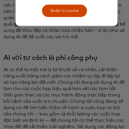
việc họ có thể hoàn thành quá trình lên lịch khi thuận
Quản lý cookie
tiện nhất cho họ. Nâng cao kinh nghiệm cho các nhà
quản lý tuyển dụng và ứng viên tiếp tục thúc đẩy kết
quả của chúng tôi. Chúng tôi đang xem xét các cách bổ
sung để thúc đẩy cá nhân hóa nhiều hơn - ví dụ như sử
dụng AI để đề xuất các vai trò mở.
AI với tư cách là phi công phụ
AI có thể là một trợ lý kỹ thuật số cá nhân, cải thiện
năng suất bằng cách giảm các nhiệm vụ lặp đi lặp lại
và tạo năng lực đổi mới. Chúng tôi đang sử dụng AI để
làm cho các cuộc họp hiệu quả hơn với các tóm tắt
thời gian thực và các mục hành động trực tiếp trong
bối cảnh của cuộc trò chuyện.​ Chúng tôi cũng đang sử
dụng nó để tìm hiểu thêm về hành vi cuộc họp và lịch
của chúng tôi — bao gồm cả khối lượng các cuộc họp
đặc biệt và định kỳ — để chúng tôi có thể thực hiện các
thay đổi để cải thiện trải nghiệm. Sử dụng các động lực