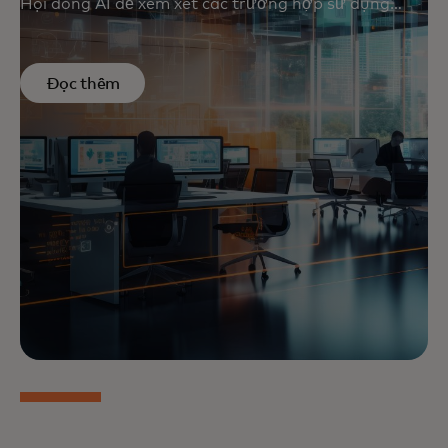
Hội đồng AI để xem xét các trường hợp sử dụng
tiềm năng. Tại
Hoa
Kỳ,
Anh
và Châu Âu, công ty
cũng đang giúp thiết lập các tiêu chuẩn và hỗ trợ
các sáng kiến tôn trọng và bảo vệ quyền cá nhân.
Đọc thêm