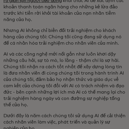
ro gian lận người tiêu dùng
khai thác AI để xác định các
khoản thanh toán ngân hàng cho những kẻ lừa đảo
trước khi tiền rời khỏi tài khoản của nạn nhân tiềm
năng của họ.
Nhưng AI không chỉ biến đổi trải nghiệm cho khách
hàng của chúng tôi: Chúng tôi cũng đang sử dụng nó
để cá nhân hóa trải nghiệm cho nhân viên của mình.
AI và các công nghệ mới nổi gần như luôn khơi dậy
những câu hỏi, sự tò mò, lo lắng - thậm chí là sợ hãi.
Chúng tôi nhận ra cách tốt nhất để xây dựng lòng tin
là đưa nhân viên đi cùng chúng tôi trong hành trình AI
của chúng tôi, đảm bảo họ nhận thức và giáo dục về
cam kết của chúng tôi đối với AI có trách nhiệm và đạo
đức - bên cạnh những lợi ích mà AI có thể mang lại cho
trải nghiệm hàng ngày và con đường sự nghiệp tổng
thể của họ.
Dưới đây là năm cách chúng tôi sử dụng AI để cải thiện
cách nhân viên làm việc, phát triển và quản lý sự
nghiệp của họ.